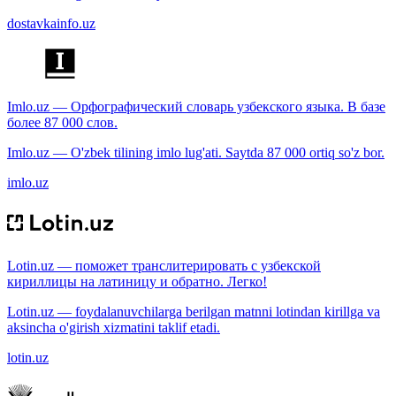
dostavkainfo.uz
Imlo.uz — Орфографический словарь узбекского языка. В базе
более 87 000 слов.
Imlo.uz — O'zbek tilining imlo lug'ati. Saytda 87 000 ortiq so'z bor.
imlo.uz
Lotin.uz — поможет транслитерировать с узбекской
кириллицы на латиницу и обратно. Легко!
Lotin.uz — foydalanuvchilarga berilgan matnni lotindan kirillga va
aksincha o'girish xizmatini taklif etadi.
lotin.uz