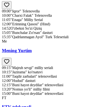
09:00
"Iqror" Telenovella
10:00
"Charxi Falak" Telenovella
11:05
"Enaga" Milliy Serial
12:00
"Erimning Qasosi" (Hind)
14:52
O'zbekni So'zi Qiziq
15:05
"Bunchalar Zo'rsan" dasturi
15:35
"Qadrlanmagan Ayol" Turk Teleseriali
Me
Mening Yurtim
09:15
"Majruh sevgi" milliy seriali
10:15
"Jazirama" ko'rsatuvi
11:00
"Taqdir zarbalari" telenovellasi
12:00
"Hudud" dasturi
12:15
"Buni hayot deydilar" telenovellasi
13:20
"Nomus yo'li" milliy filmi
15:00
"Buni hayot deydilar" telenovellasi
FT
FTV telekanali