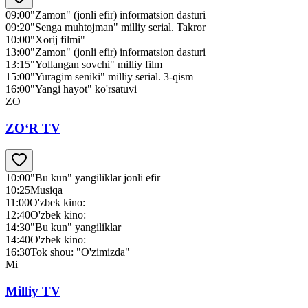
09:00
"Zamon" (jonli efir) informatsion dasturi
09:20
"Senga muhtojman" milliy serial. Takror
10:00
"Xorij filmi"
13:00
"Zamon" (jonli efir) informatsion dasturi
13:15
"Yollangan sovchi" milliy film
15:00
"Yuragim seniki" milliy serial. 3-qism
16:00
"Yangi hayot" ko'rsatuvi
ZO
ZO‘R TV
10:00
"Bu kun" yangiliklar jonli efir
10:25
Musiqa
11:00
O'zbek kino:
12:40
O'zbek kino:
14:30
"Bu kun" yangiliklar
14:40
O'zbek kino:
16:30
Tok shou: "O'zimizda"
Mi
Milliy TV