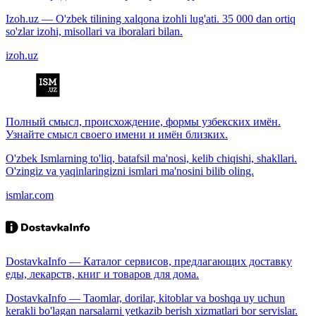
Izoh.uz — O'zbek tilining xalqona izohli lug'ati. 35 000 dan ortiq
so'zlar izohi, misollari va iboralari bilan.
izoh.uz
Полный смысл, происхождение, формы узбекских имён.
Узнайте смысл своего имени и имён близких.
O'zbek Ismlarning to'liq, batafsil ma'nosi, kelib chiqishi, shakllari.
O'zingiz va yaqinlaringizni ismlari ma'nosini bilib oling.
ismlar.com
DostavkaInfo — Каталог сервисов, предлагающих доставку
еды, лекарств, книг и товаров для дома.
DostavkaInfo — Taomlar, dorilar, kitoblar va boshqa uy uchun
kerakli bo'lagan narsalarni yetkazib berish xizmatlari bor servislar.