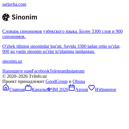
sarlavha.com
Словарь синонимов узбекского языка. Более 3300 слов и 900
синонимов.
O'zbek tilining sinonimlar lug'ati. Saytda 3300 tadan ortiq so'zlar,
900 ga yaqin sinonim so'zlar to'plamiga jamlangan.
sinonim.uz
Напишите нам
Facebook
Telegram
Instagram
© 2020–
2026
TvInfo.uz
Проект принадлежит
GoodGroup
и
Obuna
Главная
Каналы
⚽
ЧМ 2026
Архив
Избранное