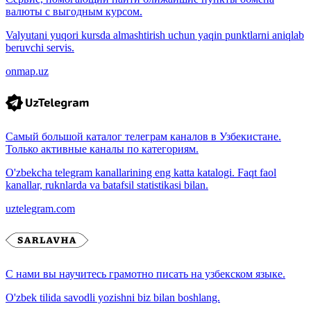
валюты с выгодным курсом.
Valyutani yuqori kursda almashtirish uchun yaqin punktlarni aniqlab
beruvchi servis.
onmap.uz
Самый большой каталог телеграм каналов в Узбекистане.
Только активные каналы по категориям.
O'zbekcha telegram kanallarining eng katta katalogi. Faqt faol
kanallar, ruknlarda va batafsil statistikasi bilan.
uztelegram.com
С нами вы научитесь грамотно писать на узбекском языке.
O'zbek tilida savodli yozishni biz bilan boshlang.