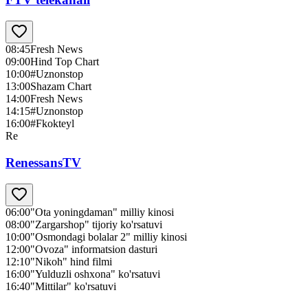
08:45
Fresh News
09:00
Hind Top Chart
10:00
#Uznonstop
13:00
Shazam Chart
14:00
Fresh News
14:15
#Uznonstop
16:00
#Fkokteyl
Re
RenessansTV
06:00
"Ota yoningdaman" milliy kinosi
08:00
"Zargarshop" tijoriy ko'rsatuvi
10:00
"Osmondagi bolalar 2" milliy kinosi
12:00
"Ovoza" informatsion dasturi
12:10
"Nikoh" hind filmi
16:00
"Yulduzli oshxona" ko'rsatuvi
16:40
"Mittilar" ko'rsatuvi