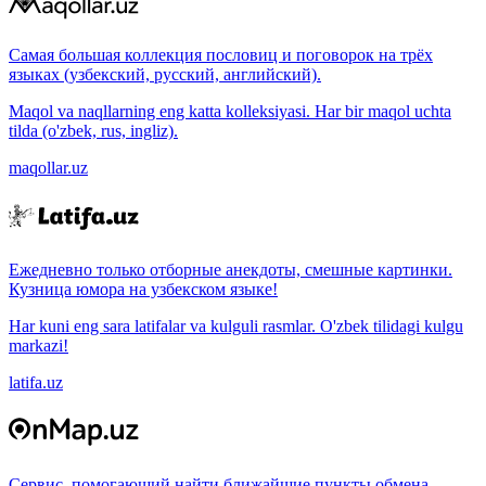
Самая большая коллекция пословиц и поговорок на трёх
языках (узбекский, русский, английский).
Maqol va naqllarning eng katta kolleksiyasi. Har bir maqol uchta
tilda (o'zbek, rus, ingliz).
maqollar.uz
Ежедневно только отборные анекдоты, смешные картинки.
Кузница юмора на узбекском языке!
Har kuni eng sara latifalar va kulguli rasmlar. O'zbek tilidagi kulgu
markazi!
latifa.uz
Сервис, помогающий найти ближайшие пункты обмена