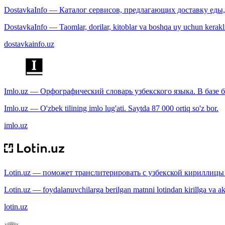
DostavkaInfo — Каталог сервисов, предлагающих доставку еды, 
DostavkaInfo — Taomlar, dorilar, kitoblar va boshqa uy uchun kerakli b
dostavkainfo.uz
Imlo.uz — Орфографический словарь узбекского языка. В базе б
Imlo.uz — O'zbek tilining imlo lug'ati. Saytda 87 000 ortiq so'z bor.
imlo.uz
Lotin.uz — поможет транслитерировать с узбекской кириллицы 
Lotin.uz — foydalanuvchilarga berilgan matnni lotindan kirillga va aksi
lotin.uz