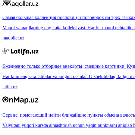
Самая большая коллекция пословиц и поговорок на трёх языках
Maqol va naqllarning eng katta kolleksiyasi. Har bir maqol uchta tilda (
maqollar.uz
Ежедневно только отборные анекдоты, смешные картинки. Куз
Har kuni eng sara latifalar va kulguli rasmlar. O'zbek tilidagi kulgu m
latifa.uz
Сервис, помогающий найти ближайшие пункты обмена валюты
Valyutani yuqori kursda almashtirish uchun yaqin punktlarni aniqlab b