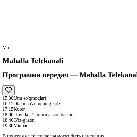
Ma
Mahalla Telekanali
Программа передач —
Mahalla Telekanal
15:30
Umr so'qmoqlari
16:15
Otalar so'zi-aqlning ko'zi
17:15
Kurer
18:00
"Joyida..." Informatsion dasturi
18:40
G'iz-g'izon
19:30
Minbar
В программе телепередач могут быть изменения.