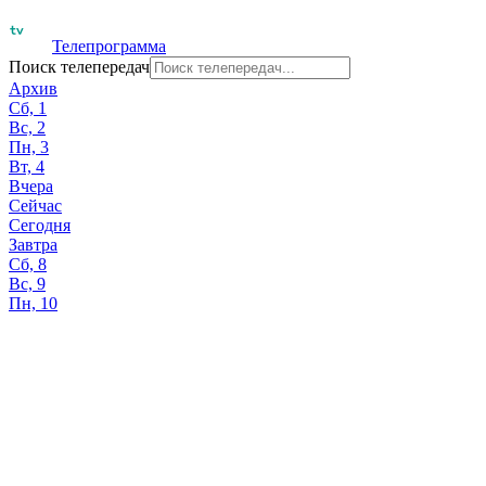
Телепрограмма
Поиск телепередач
Архив
Сб, 1
Вс, 2
Пн, 3
Вт, 4
Вчера
Сейчас
Сегодня
Завтра
Сб, 8
Вс, 9
Пн, 10