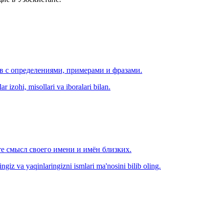
ов с определениями, примерами и фразами.
r izohi, misollari va iboralari bilan.
е смысл своего имени и имён близких.
zingiz va yaqinlaringizni ismlari ma'nosini bilib oling.