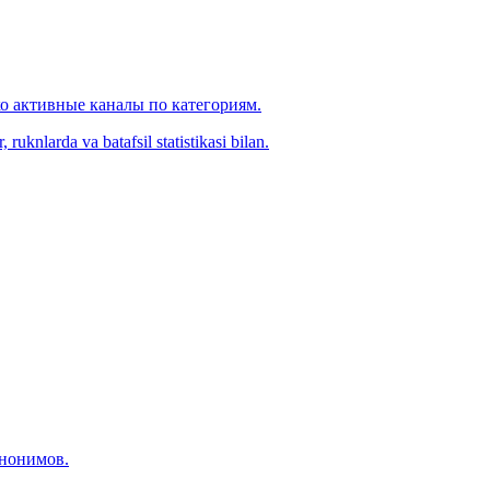
ко активные каналы по категориям.
ruknlarda va batafsil statistikasi bilan.
инонимов.