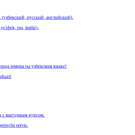
 (узбекский, русский, английский).
o'zbek, rus, ingliz).
ница юмора на узбекском языке!
arkazi!
 с выгодным курсом.
eruvchi servis.