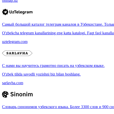
onmap.uz
Самый большой каталог телеграм каналов в Узбекистане. Толь
O'zbekcha telegram kanallarining eng katta katalogi. Faqt faol kanallar, 
uztelegram.com
С нами вы научитесь грамотно писать на узбекском языке.
O'zbek tilida savodli yozishni biz bilan boshlang.
sarlavha.com
Словарь синонимов узбекского языка. Более 3300 слов и 900 с