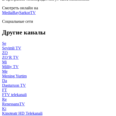
Смотреть онлайн на
MediaBay
SarkorTV
Социальные сети
Другие каналы
Se
Sevimli TV
ZO
ZO‘R TV
Mi
Milliy TV
Me
Mening Yurtim
Da
Dasturxon TV
FT
FTV telekanali
Re
RenessansTV
Ki
Kinoteatr HD Telekanali