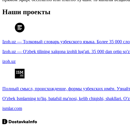
Наши проекты
Izoh.uz — Толковый словарь узбекского языка. Более 35 000 сл
Izoh.uz — O'zbek tilining xalqona izohli lug'ati. 35 000 dan ortiq so'zla
izoh.uz
Полный смысл, происхождение, формы узбекских имён. Узнайт
O'zbek Ismlarning to'liq, batafsil ma'nosi, kelib chiqishi, shakllari. O'
ismlar.com