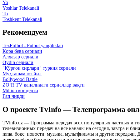
Yo
Yoshlar Telekanali
To
Toshkent Telekanali
Рекомендуем
TezFufbol - Futbol yangiliklari
Қора бева сериали
Алҳазар сериали
Oydin сериали
"Қўрғон сирлари" туркия сериали
Муҳташам юз йил
Bollywood Battle
ZO‘R TV каналидаги сериаллар вақти
Million концерти
Гап чиқди
О проекте TvInfo — Телепрограмма он
TVinfo.uz — Программа передач всех популярных частных и го
телевизионных передач на все каналы на сегодня, завтра и бл
mma, бокс, новости, музыка, мультфильмы и другие передачи. Дл
прямом эфире бесплатно или платно лучшие тв каналы вещающ