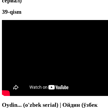
сериал)
39-qism
Oydin... (o'zbek serial) | Ойдин (ўзбек