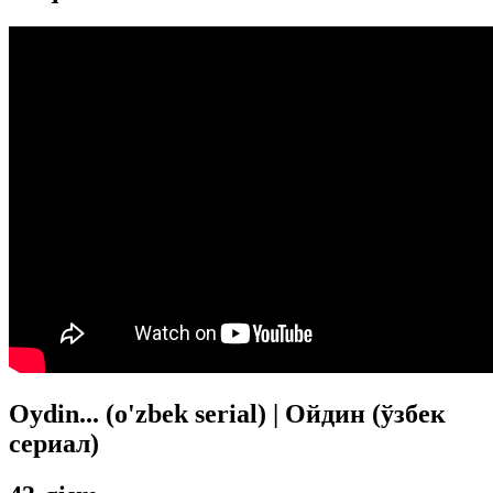
Oydin... (o'zbek serial) | Ойдин (ўзбек
сериал)