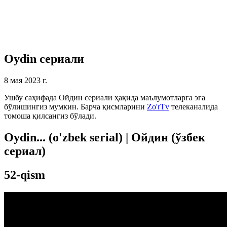
Oydin сериали
8 мая 2023 г.
Ушбу саҳифада Ойдин сериали ҳақида маълумотларга эга
бўлишингиз мумкин. Барча қисмларини
Zo'rTv
телеканалида
томоша қилсангиз бўлади.
Oydin... (o'zbek serial) | Ойдин (ўзбек
сериал)
52-qism