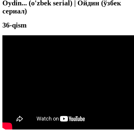
Oydin... (o'zbek serial) | Ойдин (ўзбек
сериал)
36-qism