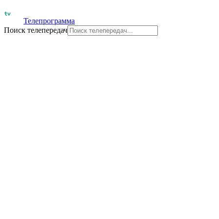
Телепрограмма
Поиск телепередач