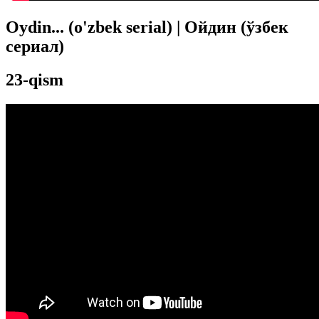
Oydin... (o'zbek serial) | Ойдин (ўзбек
сериал)
23-qism