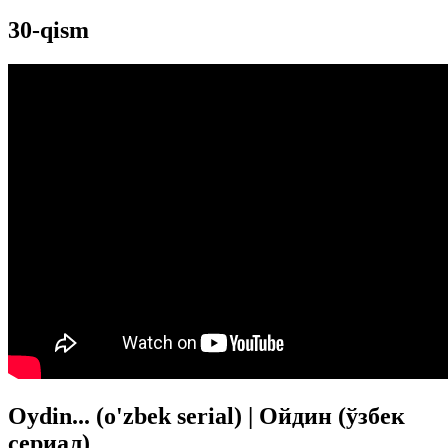
30-qism
Oydin... (o'zbek serial) | Ойдин (ўзбек
сериал)