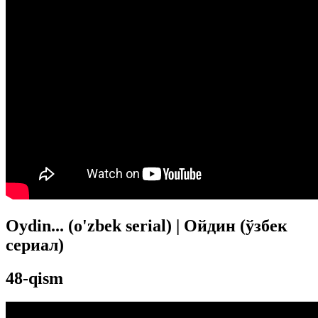
Oydin... (o'zbek serial) | Ойдин (ўзбек
сериал)
48-qism