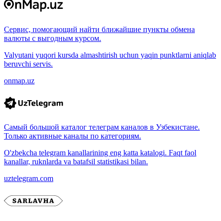
Сервис, помогающий найти ближайшие пункты обмена
валюты с выгодным курсом.
Valyutani yuqori kursda almashtirish uchun yaqin punktlarni aniqlab
beruvchi servis.
onmap.uz
Самый большой каталог телеграм каналов в Узбекистане.
Только активные каналы по категориям.
O'zbekcha telegram kanallarining eng katta katalogi. Faqt faol
kanallar, ruknlarda va batafsil statistikasi bilan.
uztelegram.com