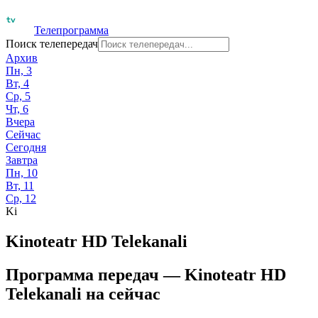
Телепрограмма
Поиск телепередач
Архив
Пн, 3
Вт, 4
Ср, 5
Чт, 6
Вчера
Сейчас
Сегодня
Завтра
Пн, 10
Вт, 11
Ср, 12
Ki
Kinoteatr HD Telekanali
Программа передач —
Kinoteatr HD
Telekanali
на
сейчас