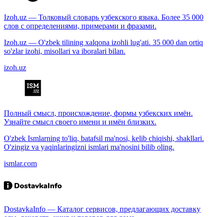
Izoh.uz — Толковый словарь узбекского языка. Более 35 000
слов с определениями, примерами и фразами.
Izoh.uz — O'zbek tilining xalqona izohli lug'ati. 35 000 dan ortiq
so'zlar izohi, misollari va iboralari bilan.
izoh.uz
Полный смысл, происхождение, формы узбекских имён.
Узнайте смысл своего имени и имён близких.
O'zbek Ismlarning to'liq, batafsil ma'nosi, kelib chiqishi, shakllari.
O'zingiz va yaqinlaringizni ismlari ma'nosini bilib oling.
ismlar.com
DostavkaInfo — Каталог сервисов, предлагающих доставку