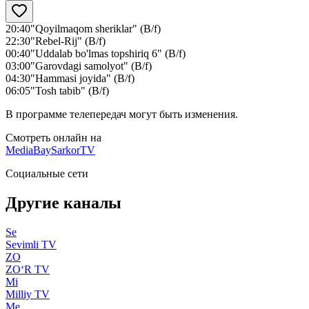
20:40
"Qoyilmaqom sheriklar" (B/f)
22:30
"Rebel-Rij" (B/f)
00:40
"Uddalab bo'lmas topshiriq 6" (B/f)
03:00
"Garovdagi samolyot" (B/f)
04:30
"Hammasi joyida" (B/f)
06:05
"Tosh tabib" (B/f)
В программе телепередач могут быть изменения.
Смотреть онлайн на
MediaBay
SarkorTV
Социальные сети
Другие каналы
Se
Sevimli TV
ZO
ZO‘R TV
Mi
Milliy TV
Me