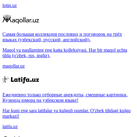
lotin.uz
Самая большая коллекция пословиц и поговорок на трёх
языках (узбекский, русский, английский).
Maqol va naqllarning eng katta kolleksiyasi. Har bir maqol uchta
tilda (o'zbek, rus, ingliz).
maqollar.uz
Ежедневно только отборные анекдоты, смешные картинки.
Кузница юмора на узбекском языке!
Har kuni eng sara latifalar va kulguli rasmlar. O'zbek tilidagi kulgu
markazi!
latifa.uz