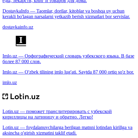
еды, лекарств, книг и товаров для дома.
DostavkaInfo — Taomlar, dorilar, kitoblar va boshqa uy uchun
kerakli bo'lagan narsalarni yetkazib berish xizmatlari bor servislar.
dostavkainfo.uz
Imlo.uz — Орфографический словарь узбекского языка. В базе
более 87 000 слов.
Imlo.uz — O'zbek tilining imlo lug'ati. Saytda 87 000 ortiq so'z bor.
imlo.uz
Lotin.uz — поможет транслитерировать с узбекской
кириллицы на латиницу и обратно. Легко!
Lotin.uz — foydalanuvchilarga berilgan matnni lotindan kirillga va
aksincha o'girish xizmatini taklif etadi.