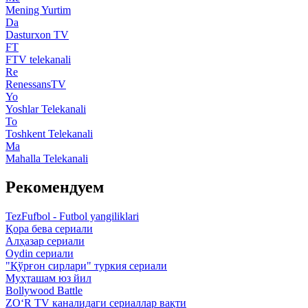
Mening Yurtim
Da
Dasturxon TV
FT
FTV telekanali
Re
RenessansTV
Yo
Yoshlar Telekanali
To
Toshkent Telekanali
Ma
Mahalla Telekanali
Рекомендуем
TezFufbol - Futbol yangiliklari
Қора бева сериали
Алҳазар сериали
Oydin сериали
"Қўрғон сирлари" туркия сериали
Муҳташам юз йил
Bollywood Battle
ZO‘R TV каналидаги сериаллар вақти