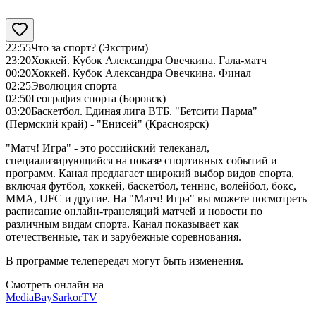
22:55
Что за спорт? (Экстрим)
23:20
Хоккей. Кубок Александра Овечкина. Гала-матч
00:20
Хоккей. Кубок Александра Овечкина. Финал
02:25
Эволюция спорта
02:50
География спорта (Боровск)
03:20
Баскетбол. Единая лига ВТБ. "Бетсити Парма"
(Пермский край) - "Енисей" (Красноярск)
"Матч! Игра" - это российский телеканал,
специализирующийся на показе спортивных событий и
программ. Канал предлагает широкий выбор видов спорта,
включая футбол, хоккей, баскетбол, теннис, волейбол, бокс,
ММА, UFC и другие. На "Матч! Игра" вы можете посмотреть
расписание онлайн-трансляций матчей и новости по
различным видам спорта. Канал показывает как
отечественные, так и зарубежные соревнования.
В программе телепередач могут быть изменения.
Смотреть онлайн на
MediaBay
SarkorTV