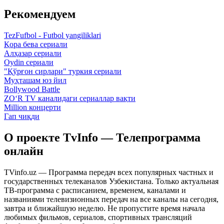
Рекомендуем
TezFufbol - Futbol yangiliklari
Қора бева сериали
Алҳазар сериали
Oydin сериали
"Қўрғон сирлари" туркия сериали
Муҳташам юз йил
Bollywood Battle
ZO‘R TV каналидаги сериаллар вақти
Million концерти
Гап чиқди
О проекте TvInfo — Телепрограмма
онлайн
TVinfo.uz — Программа передач всех популярных частных и
государственных телеканалов Узбекистана. Только актуальная
ТВ-программа с расписанием, временем, каналами и
названиями телевизионных передач на все каналы на сегодня,
завтра и ближайшую неделю. Не пропустите время начала
любимых фильмов, сериалов, спортивных трансляций