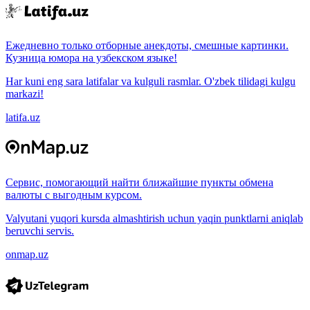
Ежедневно только отборные анекдоты, смешные картинки.
Кузница юмора на узбекском языке!
Har kuni eng sara latifalar va kulguli rasmlar. O'zbek tilidagi kulgu
markazi!
latifa.uz
Сервис, помогающий найти ближайшие пункты обмена
валюты с выгодным курсом.
Valyutani yuqori kursda almashtirish uchun yaqin punktlarni aniqlab
beruvchi servis.
onmap.uz