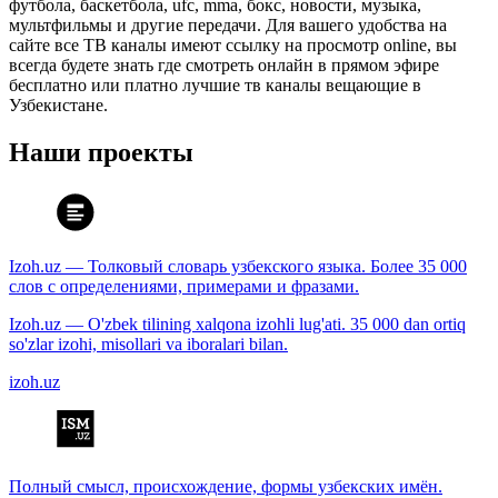
футбола, баскетбола, ufc, mma, бокс, новости, музыка,
мультфильмы и другие передачи. Для вашего удобства на
сайте все ТВ каналы имеют ссылку на просмотр online, вы
всегда будете знать где смотреть онлайн в прямом эфире
бесплатно или платно лучшие тв каналы вещающие в
Узбекистане.
Наши проекты
Izoh.uz — Толковый словарь узбекского языка. Более 35 000
слов с определениями, примерами и фразами.
Izoh.uz — O'zbek tilining xalqona izohli lug'ati. 35 000 dan ortiq
so'zlar izohi, misollari va iboralari bilan.
izoh.uz
Полный смысл, происхождение, формы узбекских имён.