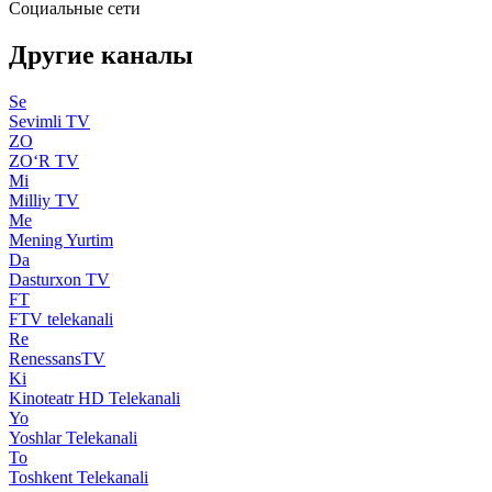
Социальные сети
Другие каналы
Se
Sevimli TV
ZO
ZO‘R TV
Mi
Milliy TV
Me
Mening Yurtim
Da
Dasturxon TV
FT
FTV telekanali
Re
RenessansTV
Ki
Kinoteatr HD Telekanali
Yo
Yoshlar Telekanali
To
Toshkent Telekanali