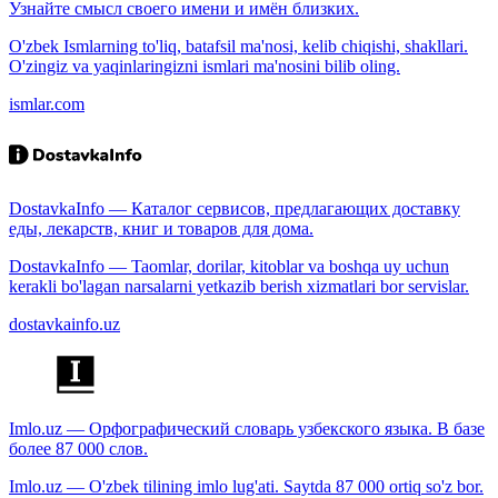
Узнайте смысл своего имени и имён близких.
O'zbek Ismlarning to'liq, batafsil ma'nosi, kelib chiqishi, shakllari.
O'zingiz va yaqinlaringizni ismlari ma'nosini bilib oling.
ismlar.com
DostavkaInfo — Каталог сервисов, предлагающих доставку
еды, лекарств, книг и товаров для дома.
DostavkaInfo — Taomlar, dorilar, kitoblar va boshqa uy uchun
kerakli bo'lagan narsalarni yetkazib berish xizmatlari bor servislar.
dostavkainfo.uz
Imlo.uz — Орфографический словарь узбекского языка. В базе
более 87 000 слов.
Imlo.uz — O'zbek tilining imlo lug'ati. Saytda 87 000 ortiq so'z bor.