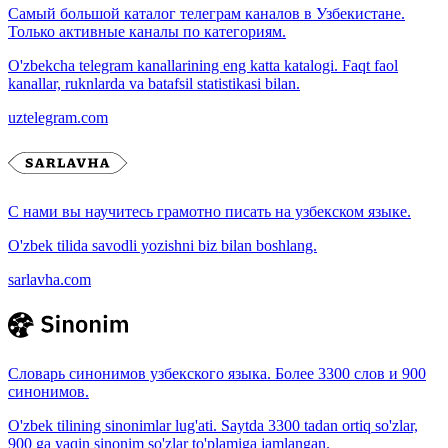
Самый большой каталог телеграм каналов в Узбекистане.
Только активные каналы по категориям.
O'zbekcha telegram kanallarining eng katta katalogi. Faqt faol
kanallar, ruknlarda va batafsil statistikasi bilan.
uztelegram.com
С нами вы научитесь грамотно писать на узбекском языке.
O'zbek tilida savodli yozishni biz bilan boshlang.
sarlavha.com
Словарь синонимов узбекского языка. Более 3300 слов и 900
синонимов.
O'zbek tilining sinonimlar lug'ati. Saytda 3300 tadan ortiq so'zlar,
900 ga yaqin sinonim so'zlar to'plamiga jamlangan.