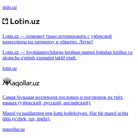
imlo.uz
Lotin.uz — поможет транслитерировать с узбекской
кириллицы на латиницу и обратно. Легко!
Lotin.uz — foydalanuvchilarga berilgan matnni lotindan kirillga va
aksincha o'girish xizmatini taklif etadi.
lotin.uz
Самая большая коллекция пословиц и поговорок на трёх
языках (узбекский, русский, английский).
Maqol va naqllarning eng katta kolleksiyasi. Har bir maqol uchta
tilda (o'zbek, rus, ingliz).
maqollar.uz