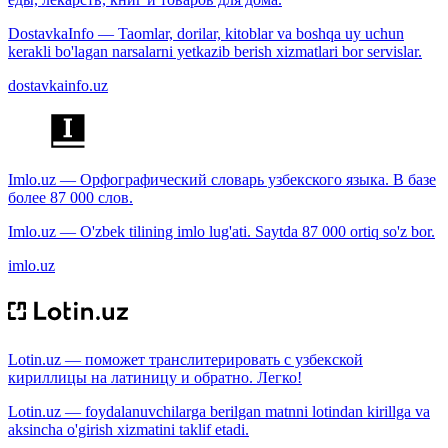
DostavkaInfo — Taomlar, dorilar, kitoblar va boshqa uy uchun
kerakli bo'lagan narsalarni yetkazib berish xizmatlari bor servislar.
dostavkainfo.uz
Imlo.uz — Орфографический словарь узбекского языка. В базе
более 87 000 слов.
Imlo.uz — O'zbek tilining imlo lug'ati. Saytda 87 000 ortiq so'z bor.
imlo.uz
Lotin.uz — поможет транслитерировать с узбекской
кириллицы на латиницу и обратно. Легко!
Lotin.uz — foydalanuvchilarga berilgan matnni lotindan kirillga va
aksincha o'girish xizmatini taklif etadi.