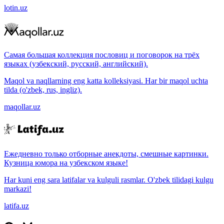
lotin.uz
Самая большая коллекция пословиц и поговорок на трёх
языках (узбекский, русский, английский).
Maqol va naqllarning eng katta kolleksiyasi. Har bir maqol uchta
tilda (o'zbek, rus, ingliz).
maqollar.uz
Ежедневно только отборные анекдоты, смешные картинки.
Кузница юмора на узбекском языке!
Har kuni eng sara latifalar va kulguli rasmlar. O'zbek tilidagi kulgu
markazi!
latifa.uz