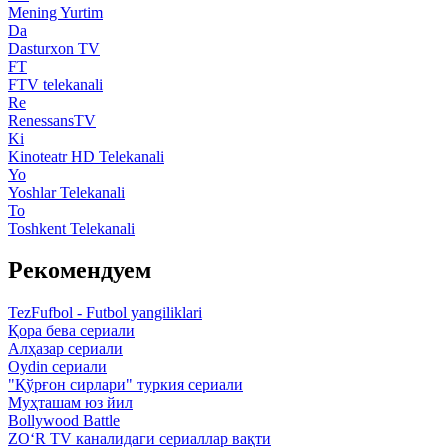
Mening Yurtim
Da
Dasturxon TV
FT
FTV telekanali
Re
RenessansTV
Ki
Kinoteatr HD Telekanali
Yo
Yoshlar Telekanali
To
Toshkent Telekanali
Рекомендуем
TezFufbol - Futbol yangiliklari
Қора бева сериали
Алҳазар сериали
Oydin сериали
"Қўрғон сирлари" туркия сериали
Муҳташам юз йил
Bollywood Battle
ZO‘R TV каналидаги сериаллар вақти