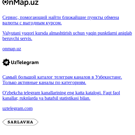
Сервис, помогающий найти ближайшие пункты обмена
валюты с выгодным курсом.
Valyutani yuqori kursda almashtirish uchun yaqin punktlarni aniqlab
beruvchi servis.
onmap.uz
Самый большой каталог телеграм каналов в Узбекистане.
Только активные каналы по категориям.
O'zbekcha telegram kanallarining eng katta katalogi. Faqt faol
kanallar, ruknlarda va batafsil statistikasi bilan.
uztelegram.com