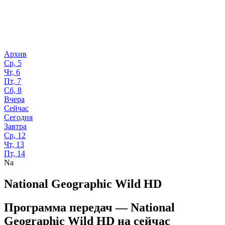
Архив
Ср, 5
Чт, 6
Пт, 7
Сб, 8
Вчера
Сейчас
Сегодня
Завтра
Ср, 12
Чт, 13
Пт, 14
Na
National Geographic Wild HD
Программа передач —
National
Geographic Wild HD
на
сейчас