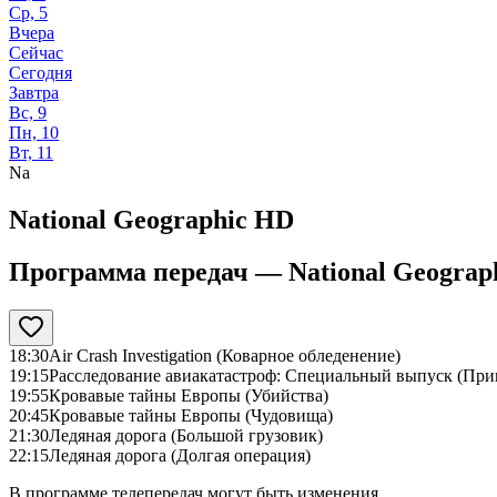
Ср, 5
Вчера
Сейчас
Сегодня
Завтра
Вс, 9
Пн, 10
Вт, 11
Na
National Geographic HD
Программа передач —
National Geograp
18:30
Air Crash Investigation (Коварное обледенение)
19:15
Расследование авиакатастроф: Специальный выпуск (При
19:55
Кровавые тайны Европы (Убийства)
20:45
Кровавые тайны Европы (Чудовища)
21:30
Ледяная дорога (Большой грузовик)
22:15
Ледяная дорога (Долгая операция)
В программе телепередач могут быть изменения.