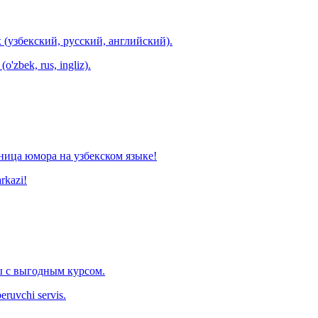
 (узбекский, русский, английский).
o'zbek, rus, ingliz).
ница юмора на узбекском языке!
arkazi!
 с выгодным курсом.
eruvchi servis.