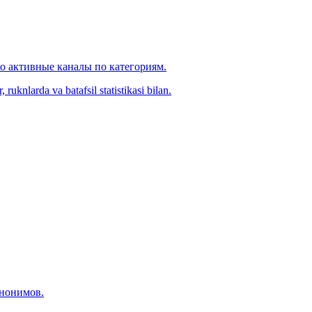
ко активные каналы по категориям.
ruknlarda va batafsil statistikasi bilan.
инонимов.