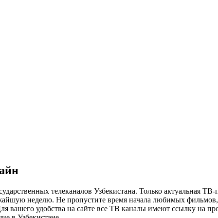
лайн
сударственных телеканалов Узбекистана. Только актуальная ТВ-
ижайшую неделю. Не пропустите время начала любимых фильмов, 
я вашего удобства на сайте все ТВ каналы имеют ссылку на просм
ие в Узбекистане.