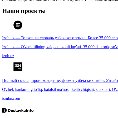
Наши проекты
Izoh.uz — Толковый словарь узбекского языка. Более 35 000 сл
Izoh.uz — O'zbek tilining xalqona izohli lug'ati. 35 000 dan ortiq so'zla
izoh.uz
Полный смысл, происхождение, формы узбекских имён. Узнайт
O'zbek Ismlarning to'liq, batafsil ma'nosi, kelib chiqishi, shakllari. O'
ismlar.com