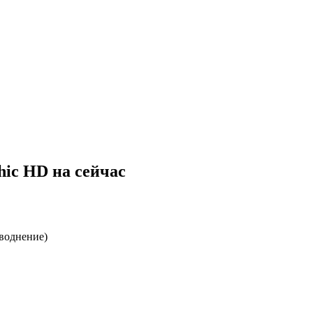
hic HD
на
сейчас
воднение)