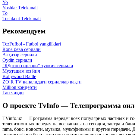
Yo
Yoshlar Telekanali
To
Toshkent Telekanali
Рекомендуем
TezFufbol - Futbol yangiliklari
Қора бева сериали
Алҳазар сериали
Oydin сериали
"Қўрғон сирлари" туркия сериали
Муҳташам юз йил
Bollywood Battle
ZO‘R TV каналидаги сериаллар вақти
Million концерти
Гап чиқди
О проекте TvInfo — Телепрограмма он
TVinfo.uz — Программа передач всех популярных частных и го
телевизионных передач на все каналы на сегодня, завтра и бл
mma, бокс, новости, музыка, мультфильмы и другие передачи. Дл
прямом эфире бесплатно или платно лучшие тв каналы вещающ