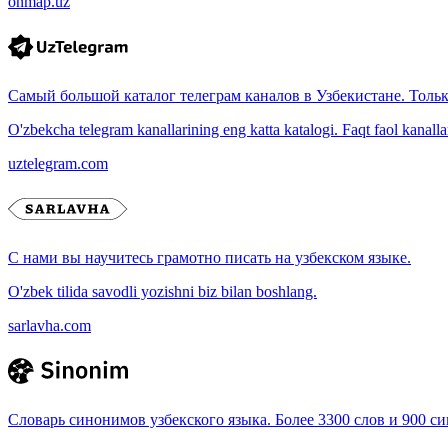
onmap.uz
Самый большой каталог телеграм каналов в Узбекистане. Толь
O'zbekcha telegram kanallarining eng katta katalogi. Faqt faol kanallar, 
uztelegram.com
С нами вы научитесь грамотно писать на узбекском языке.
O'zbek tilida savodli yozishni biz bilan boshlang.
sarlavha.com
Словарь синонимов узбекского языка. Более 3300 слов и 900 с