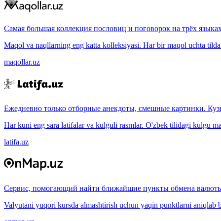
Самая большая коллекция пословиц и поговорок на трёх языках
Maqol va naqllarning eng katta kolleksiyasi. Har bir maqol uchta tilda (
maqollar.uz
Ежедневно только отборные анекдоты, смешные картинки. Куз
Har kuni eng sara latifalar va kulguli rasmlar. O'zbek tilidagi kulgu m
latifa.uz
Сервис, помогающий найти ближайшие пункты обмена валюты
Valyutani yuqori kursda almashtirish uchun yaqin punktlarni aniqlab b