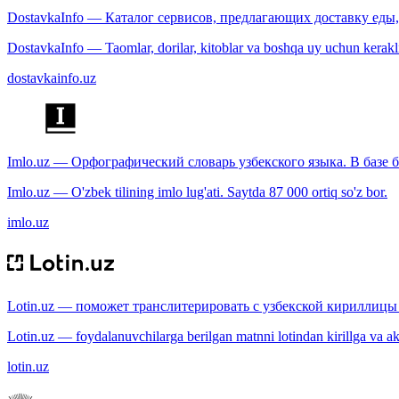
DostavkaInfo — Каталог сервисов, предлагающих доставку еды, 
DostavkaInfo — Taomlar, dorilar, kitoblar va boshqa uy uchun kerakli b
dostavkainfo.uz
Imlo.uz — Орфографический словарь узбекского языка. В базе б
Imlo.uz — O'zbek tilining imlo lug'ati. Saytda 87 000 ortiq so'z bor.
imlo.uz
Lotin.uz — поможет транслитерировать с узбекской кириллицы 
Lotin.uz — foydalanuvchilarga berilgan matnni lotindan kirillga va aksi
lotin.uz