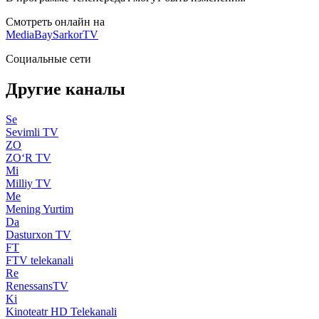
Смотреть онлайн на
MediaBay
SarkorTV
Социальные сети
Другие каналы
Se
Sevimli TV
ZO
ZO‘R TV
Mi
Milliy TV
Me
Mening Yurtim
Da
Dasturxon TV
FT
FTV telekanali
Re
RenessansTV
Ki
Kinoteatr HD Telekanali