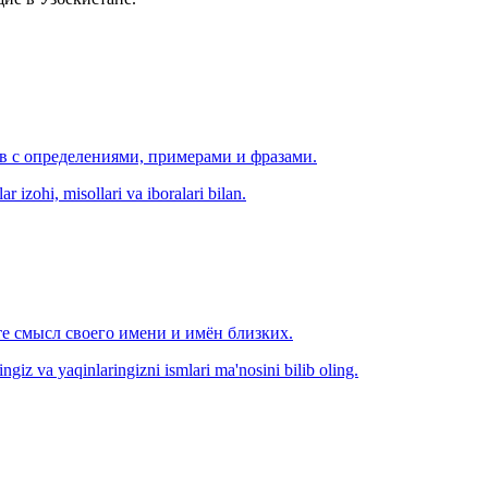
ов с определениями, примерами и фразами.
r izohi, misollari va iboralari bilan.
е смысл своего имени и имён близких.
zingiz va yaqinlaringizni ismlari ma'nosini bilib oling.