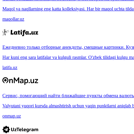
Maqol va naqllarning eng katta kolleksiyasi. Har bir maqol uchta tilda (
maqollar.uz
Ежедневно только отборные анекдоты, смешные картинки. Куз
Har kuni eng sara latifalar va kulguli rasmlar. O'zbek tilidagi kulgu m
latifa.uz
Сервис, помогающий найти ближайшие пункты обмена валюты
Valyutani yuqori kursda almashtirish uchun yaqin punktlarni aniqlab b
onmap.uz