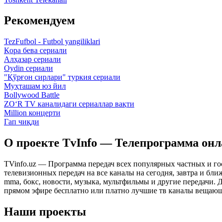
Рекомендуем
TezFufbol - Futbol yangiliklari
Қора бева сериали
Алҳазар сериали
Oydin сериали
"Қўрғон сирлари" туркия сериали
Муҳташам юз йил
Bollywood Battle
ZO‘R TV каналидаги сериаллар вақти
Million концерти
Гап чиқди
О проекте TvInfo — Телепрограмма он
TVinfo.uz — Программа передач всех популярных частных и го
телевизионных передач на все каналы на сегодня, завтра и бл
mma, бокс, новости, музыка, мультфильмы и другие передачи. Дл
прямом эфире бесплатно или платно лучшие тв каналы вещающ
Наши проекты