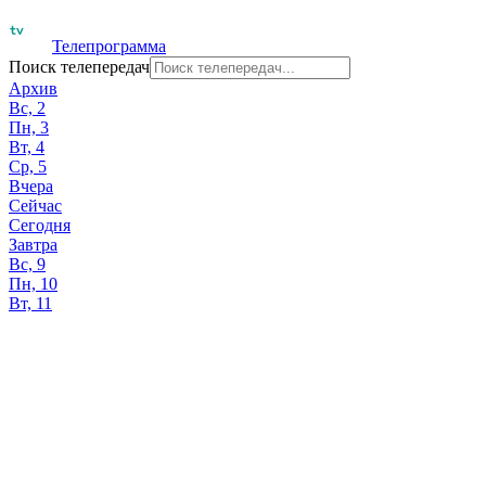
Телепрограмма
Поиск телепередач
Архив
Вс, 2
Пн, 3
Вт, 4
Ср, 5
Вчера
Сейчас
Сегодня
Завтра
Вс, 9
Пн, 10
Вт, 11