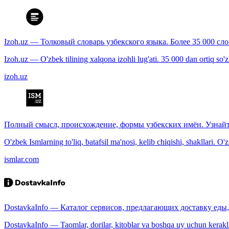
Izoh.uz — Толковый словарь узбекского языка. Более 35 000 сл
Izoh.uz — O'zbek tilining xalqona izohli lug'ati. 35 000 dan ortiq so'zla
izoh.uz
Полный смысл, происхождение, формы узбекских имён. Узнайт
O'zbek Ismlarning to'liq, batafsil ma'nosi, kelib chiqishi, shakllari. O'
ismlar.com
DostavkaInfo — Каталог сервисов, предлагающих доставку еды, 
DostavkaInfo — Taomlar, dorilar, kitoblar va boshqa uy uchun kerakli b