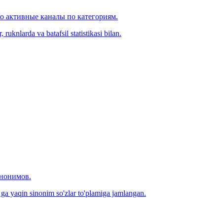
ко активные каналы по категориям.
ruknlarda va batafsil statistikasi bilan.
инонимов.
0 ga yaqin sinonim so'zlar to'plamiga jamlangan.