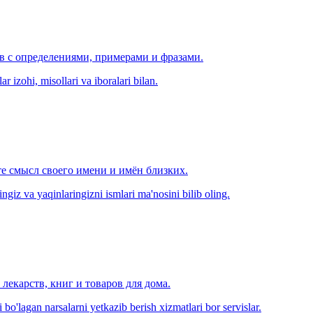
ов с определениями, примерами и фразами.
r izohi, misollari va iboralari bilan.
е смысл своего имени и имён близких.
zingiz va yaqinlaringizni ismlari ma'nosini bilib oling.
лекарств, книг и товаров для дома.
o'lagan narsalarni yetkazib berish xizmatlari bor servislar.