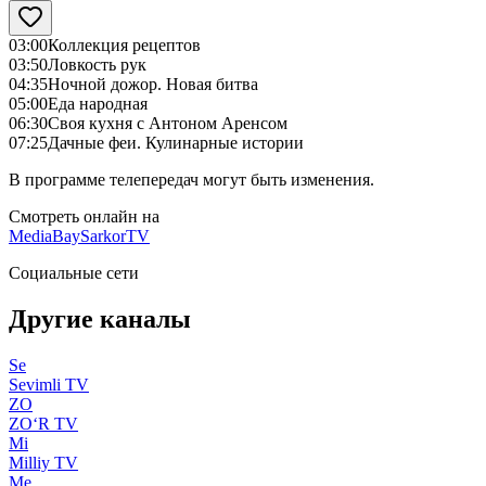
03:00
Коллекция рецептов
03:50
Ловкость рук
04:35
Ночной дожор. Новая битва
05:00
Еда народная
06:30
Своя кухня с Антоном Аренсом
07:25
Дачные феи. Кулинарные истории
В программе телепередач могут быть изменения.
Смотреть онлайн на
MediaBay
SarkorTV
Социальные сети
Другие каналы
Se
Sevimli TV
ZO
ZO‘R TV
Mi
Milliy TV
Me