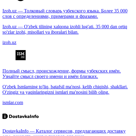
Izoh.uz — Толковый словарь узбекского языка. Более 35 000
слов с определениями, примерами и фразами.
Izoh.uz — O'zbek tilining xalqona izohli lug'ati. 35 000 dan ortiq
so'zlar izohi, misollari va iboralari bilan.
izoh.uz
Полный смысл, происхождение, формы узбекских имён.
Узнайте смысл своего имени и имён близких.
O'zbek Ismlarning to'liq, batafsil ma'nosi, kelib chiqishi, shakllari.
O'zingiz va yaqinlaringizni ismlari ma'nosini bilib oling.
ismlar.com
DostavkaInfo — Каталог сервисов, предлагающих доставку