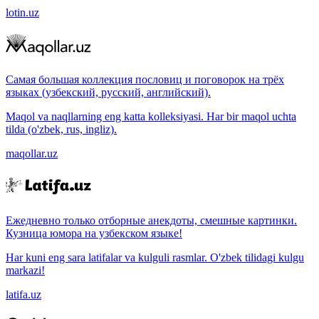
lotin.uz
Самая большая коллекция пословиц и поговорок на трёх
языках (узбекский, русский, английский).
Maqol va naqllarning eng katta kolleksiyasi. Har bir maqol uchta
tilda (o'zbek, rus, ingliz).
maqollar.uz
Ежедневно только отборные анекдоты, смешные картинки.
Кузница юмора на узбекском языке!
Har kuni eng sara latifalar va kulguli rasmlar. O'zbek tilidagi kulgu
markazi!
latifa.uz