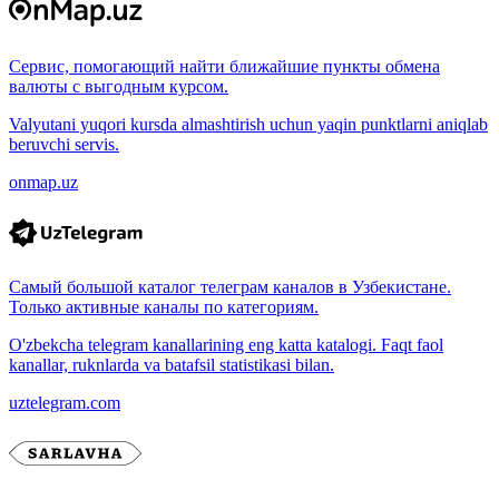
Сервис, помогающий найти ближайшие пункты обмена
валюты с выгодным курсом.
Valyutani yuqori kursda almashtirish uchun yaqin punktlarni aniqlab
beruvchi servis.
onmap.uz
Самый большой каталог телеграм каналов в Узбекистане.
Только активные каналы по категориям.
O'zbekcha telegram kanallarining eng katta katalogi. Faqt faol
kanallar, ruknlarda va batafsil statistikasi bilan.
uztelegram.com