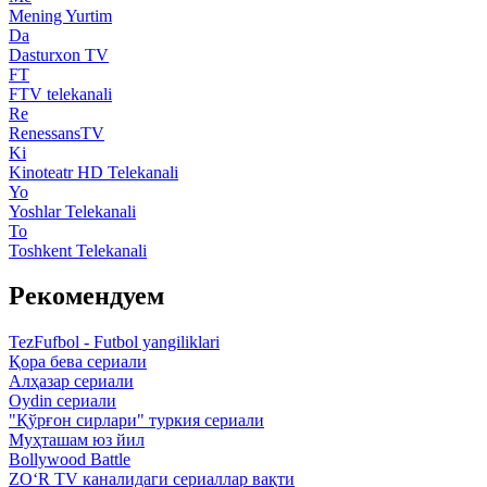
Mening Yurtim
Da
Dasturxon TV
FT
FTV telekanali
Re
RenessansTV
Ki
Kinoteatr HD Telekanali
Yo
Yoshlar Telekanali
To
Toshkent Telekanali
Рекомендуем
TezFufbol - Futbol yangiliklari
Қора бева сериали
Алҳазар сериали
Oydin сериали
"Қўрғон сирлари" туркия сериали
Муҳташам юз йил
Bollywood Battle
ZO‘R TV каналидаги сериаллар вақти