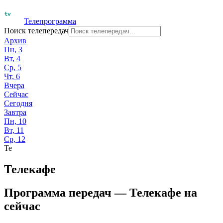
Телепрограмма
Поиск телепередач
Архив
Пн, 3
Вт, 4
Ср, 5
Чт, 6
Вчера
Сейчас
Сегодня
Завтра
Пн, 10
Вт, 11
Ср, 12
Те
Телекафе
Программа передач —
Телекафе
на
сейчас