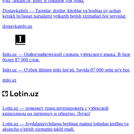
еды, лекарств, книг и товаров для дома.
DostavkaInfo — Taomlar, dorilar, kitoblar va boshqa uy uchun
kerakli bo'lagan narsalarni yetkazib berish xizmatlari bor servislar.
dostavkainfo.uz
Imlo.uz — Орфографический словарь узбекского языка. В базе
более 87 000 слов.
Imlo.uz — O'zbek tilining imlo lug'ati. Saytda 87 000 ortiq so'z bor.
imlo.uz
Lotin.uz — поможет транслитерировать с узбекской
кириллицы на латиницу и обратно. Легко!
Lotin.uz — foydalanuvchilarga berilgan matnni lotindan kirillga va
aksincha o'girish xizmatini taklif etadi.