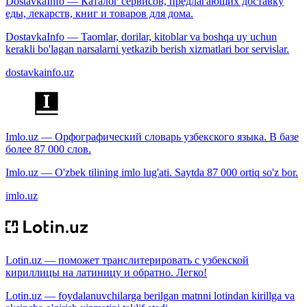
DostavkaInfo — Каталог сервисов, предлагающих доставку
еды, лекарств, книг и товаров для дома.
DostavkaInfo — Taomlar, dorilar, kitoblar va boshqa uy uchun
kerakli bo'lagan narsalarni yetkazib berish xizmatlari bor servislar.
dostavkainfo.uz
Imlo.uz — Орфографический словарь узбекского языка. В базе
более 87 000 слов.
Imlo.uz — O'zbek tilining imlo lug'ati. Saytda 87 000 ortiq so'z bor.
imlo.uz
Lotin.uz — поможет транслитерировать с узбекской
кириллицы на латиницу и обратно. Легко!
Lotin.uz — foydalanuvchilarga berilgan matnni lotindan kirillga va