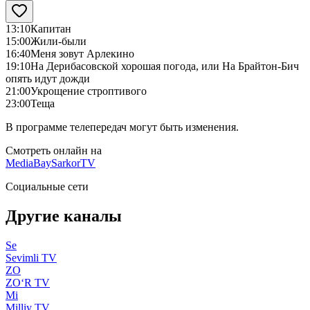
13:10
Капитан
15:00
Жили-были
16:40
Меня зовут Арлекино
19:10
На Дерибасовской хорошая погода, или На Брайтон-Бич
опять идут дожди
21:00
Укрощение строптивого
23:00
Теща
В программе телепередач могут быть изменения.
Смотреть онлайн на
MediaBay
SarkorTV
Социальные сети
Другие каналы
Se
Sevimli TV
ZO
ZO‘R TV
Mi
Milliy TV