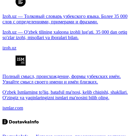
Izoh.uz — Толковый словарь узбекского языка. Более 35 000
слов с определениями, примерами и фразами.
Izoh.uz — O'zbek tilining xalqona izohli lug'ati. 35 000 dan ortiq
so'zlar izohi, misollari va iboralari bilan.
izoh.uz
Полный смысл, происхождение, формы узбекских имён.
Узнайте смысл своего имени и имён близких.
O'zbek Ismlarning to'liq, batafsil ma'nosi, kelib chiqishi, shakllari.
O'zingiz va yaqinlaringizni ismlari ma'nosini bilib oling.
ismlar.com