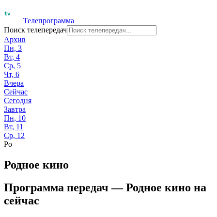
Телепрограмма
Поиск телепередач
Архив
Пн, 3
Вт, 4
Ср, 5
Чт, 6
Вчера
Сейчас
Сегодня
Завтра
Пн, 10
Вт, 11
Ср, 12
Ро
Родное кино
Программа передач —
Родное кино
на
сейчас