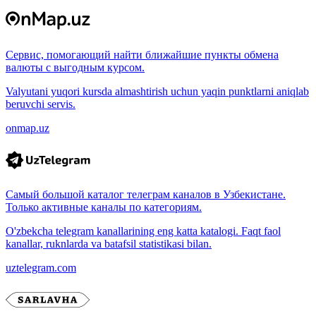
Сервис, помогающий найти ближайшие пункты обмена
валюты с выгодным курсом.
Valyutani yuqori kursda almashtirish uchun yaqin punktlarni aniqlab
beruvchi servis.
onmap.uz
Самый большой каталог телеграм каналов в Узбекистане.
Только активные каналы по категориям.
O'zbekcha telegram kanallarining eng katta katalogi. Faqt faol
kanallar, ruknlarda va batafsil statistikasi bilan.
uztelegram.com