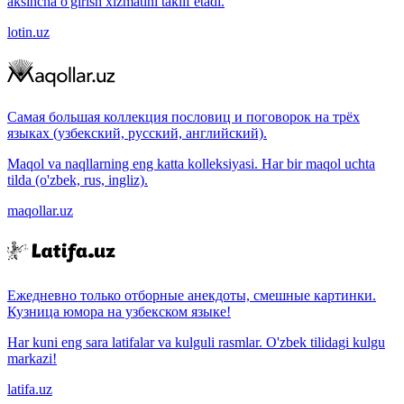
aksincha o'girish xizmatini taklif etadi.
lotin.uz
Самая большая коллекция пословиц и поговорок на трёх
языках (узбекский, русский, английский).
Maqol va naqllarning eng katta kolleksiyasi. Har bir maqol uchta
tilda (o'zbek, rus, ingliz).
maqollar.uz
Ежедневно только отборные анекдоты, смешные картинки.
Кузница юмора на узбекском языке!
Har kuni eng sara latifalar va kulguli rasmlar. O'zbek tilidagi kulgu
markazi!
latifa.uz