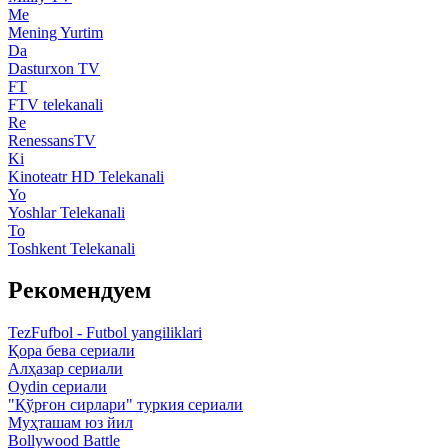
Me
Mening Yurtim
Da
Dasturxon TV
FT
FTV telekanali
Re
RenessansTV
Ki
Kinoteatr HD Telekanali
Yo
Yoshlar Telekanali
To
Toshkent Telekanali
Рекомендуем
TezFufbol - Futbol yangiliklari
Қора бева сериали
Алҳазар сериали
Oydin сериали
"Қўрғон сирлари" туркия сериали
Муҳташам юз йил
Bollywood Battle