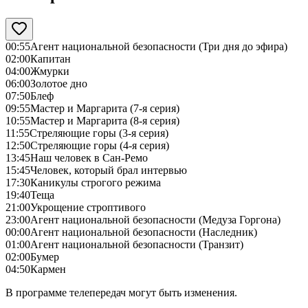
00:55
Агент национальной безопасности (Три дня до эфира)
02:00
Капитан
04:00
Жмурки
06:00
Золотое дно
07:50
Блеф
09:55
Мастер и Маргарита (7-я серия)
10:55
Мастер и Маргарита (8-я серия)
11:55
Стреляющие горы (3-я серия)
12:50
Стреляющие горы (4-я серия)
13:45
Наш человек в Сан-Ремо
15:45
Человек, который брал интервью
17:30
Каникулы строгого режима
19:40
Теща
21:00
Укрощение строптивого
23:00
Агент национальной безопасности (Медуза Горгона)
00:00
Агент национальной безопасности (Наследник)
01:00
Агент национальной безопасности (Транзит)
02:00
Бумер
04:50
Кармен
В программе телепередач могут быть изменения.