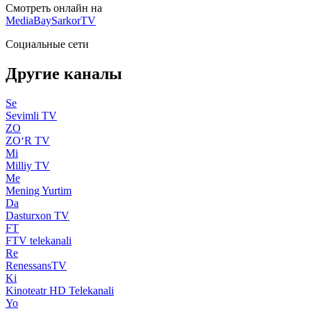
Смотреть онлайн на
MediaBay
SarkorTV
Социальные сети
Другие каналы
Se
Sevimli TV
ZO
ZO‘R TV
Mi
Milliy TV
Me
Mening Yurtim
Da
Dasturxon TV
FT
FTV telekanali
Re
RenessansTV
Ki
Kinoteatr HD Telekanali
Yo