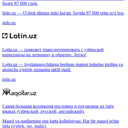
более 87 000 слов.
Imlo.uz — O'zbek tilining imlo lug'ati. Saytda 87 000 ortiq so'z bor.
imlo.uz
Lotin.uz — поможет транслитерировать с узбекской
кириллицы на латиницу и обратно. Легко!
Lotin.uz — foydalanuvchilarga berilgan matnni lotindan kirillga va
aksincha o'girish xizmatini taklif etadi.
lotin.uz
Самая большая коллекция пословиц и поговорок на трёх
языках (узбекский, русский, английский).
Maqol va naqllarning eng katta kolleksiyasi. Har bir maqol uchta
tilda (o'zbek, rus, ingliz).