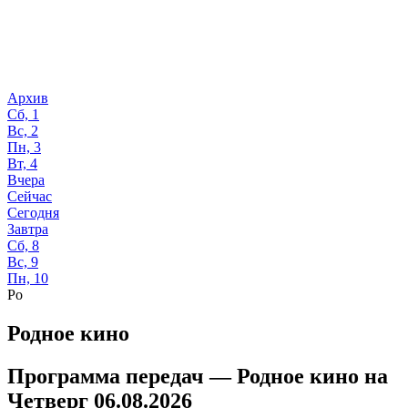
Архив
Сб, 1
Вс, 2
Пн, 3
Вт, 4
Вчера
Сейчас
Сегодня
Завтра
Сб, 8
Вс, 9
Пн, 10
Ро
Родное кино
Программа передач —
Родное кино
на
Четверг 06.08.2026