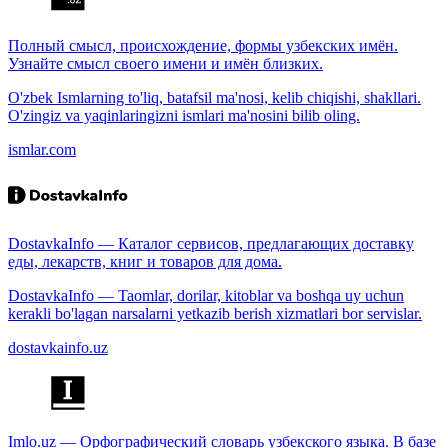
Полный смысл, происхождение, формы узбекских имён.
Узнайте смысл своего имени и имён близких.
O'zbek Ismlarning to'liq, batafsil ma'nosi, kelib chiqishi, shakllari.
O'zingiz va yaqinlaringizni ismlari ma'nosini bilib oling.
ismlar.com
DostavkaInfo — Каталог сервисов, предлагающих доставку
еды, лекарств, книг и товаров для дома.
DostavkaInfo — Taomlar, dorilar, kitoblar va boshqa uy uchun
kerakli bo'lagan narsalarni yetkazib berish xizmatlari bor servislar.
dostavkainfo.uz
Imlo.uz — Орфографический словарь узбекского языка. В базе