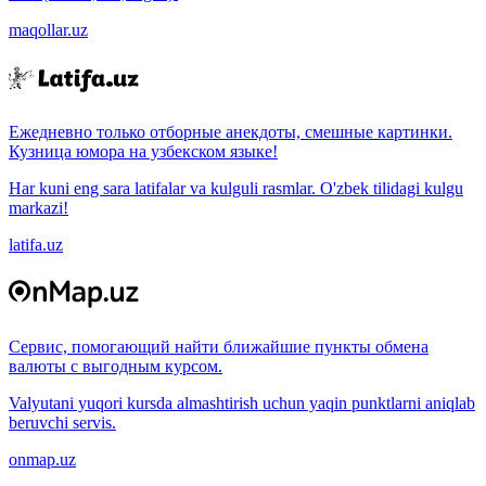
maqollar.uz
Ежедневно только отборные анекдоты, смешные картинки.
Кузница юмора на узбекском языке!
Har kuni eng sara latifalar va kulguli rasmlar. O'zbek tilidagi kulgu
markazi!
latifa.uz
Сервис, помогающий найти ближайшие пункты обмена
валюты с выгодным курсом.
Valyutani yuqori kursda almashtirish uchun yaqin punktlarni aniqlab
beruvchi servis.
onmap.uz