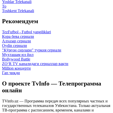
Yoshlar Telekanali
To
Toshkent Telekanali
Рекомендуем
TezFufbol - Futbol yangiliklari
Қора бева сериали
Алҳазар сериали
Oydin сериали
"Қўрғон сирлари" туркия сериали
Муҳташам юз йил
Bollywood Battle
ZO‘R TV каналидаги сериаллар вақти
Million концерти
Гап чиқди
О проекте TvInfo — Телепрограмма
онлайн
TVinfo.uz — Программа передач всех популярных частных и
государственных телеканалов Узбекистана. Только актуальная
ТВ-программа с расписанием, временем, каналами и