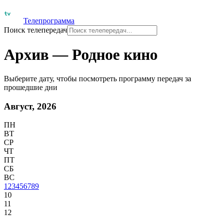
Телепрограмма
Поиск телепередач
Архив — Родное кино
Выберите дату, чтобы посмотреть программу передач за
прошедшие дни
Август, 2026
ПН
ВТ
СР
ЧТ
ПТ
СБ
ВС
1
2
3
4
5
6
7
8
9
10
11
12