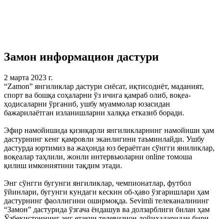
Замон информацион дастури
2 марта 2023 г.
“Zamon” янгиликлар дастури сиёсат, иқтисодиёт, маданият,
спорт ва бошқа соҳаларни ўз ичига қамраб олиб, воқеа-
ҳодисаларни ўрганиб, ушбу муаммолар юзасидан
бажарилаётган изланишларни халққа етказиб боради.
Эфир намойишида қизиқарли янгиликларнинг намойиши ҳам
дастурнинг кенг қамровли эканлигини таъминлайди. Ушбу
дастурда юртимиз ва жаҳонда юз бераётган сўнгги яниликлар,
воқеалар таҳлили, жонли интервьюларни online томоша
қилиш имкониятини тақдим этади.
Энг сўнгги бугунги янгиликлар, чемпионатлар, футбол
ўйинлари, бугунги кундаги кескин об-ҳаво ўзгаришлари ҳам
дастурнинг фаоллигини оширмоқда. Sevimli телеканалининг
“Замон” дастурида ўзгача ёндашув ва долзарблиги билан ҳам
Ўзбекистоннинг энг етакчи телевизион лойиҳаларидан бири