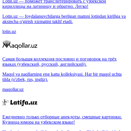
Lotin.uz — поможет транслитерировать с узбекской
кириллицы на латиницу и обратно. Легко!
Lotin.uz — foydalanuvchilarga berilgan matnni lotindan kirillga va
aksincha o'girish xizmatini taklif etadi.
lotin.uz
Самая большая коллекция пословиц и поговорок на трёх
языках (узбекский, русский, английский).
Maqol va naqllarning eng katta kolleksiyasi. Har bir maqol uchta
tilda (o'zbek, rus, ingliz).
maqollar.uz
Ежедневно только отборные анекдоты, смешные картинки.
Кузница юмора на узбекском языке!