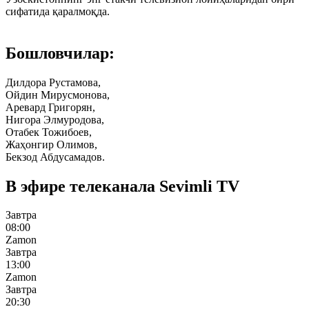
сифатида қаралмоқда.
Бошловчилар:
Дилдора Рустамова,
Ойдин Мирусмонова,
Аревард Григорян,
Нигора Элмуродова,
Отабек Тожибоев,
Жаҳонгир Олимов,
Бекзод Абдусамадов.
В эфире телеканала
Sevimli TV
Завтра
08:00
Zamon
Завтра
13:00
Zamon
Завтра
20:30