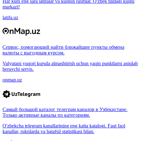
Har kuni eng sara latifalar va kulguli rasmlar. O'zbek tilidagi kulgu
markazi!
latifa.uz
Сервис, помогающий найти ближайшие пункты обмена
валюты с выгодным курсом.
Valyutani yuqori kursda almashtirish uchun yaqin punktlarni aniqlab
beruvchi servis.
onmap.uz
Самый большой каталог телеграм каналов в Узбекистане.
Только активные каналы по категориям.
O'zbekcha telegram kanallarining eng katta katalogi. Faqt faol
kanallar, ruknlarda va batafsil statistikasi bilan.