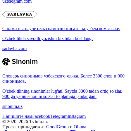
uztelegram.com
С нами вы научитесь грамотно писать на узбекском языке.
O'zbek tilida savodli yozishni biz bilan boshlang.
sarlavha.com
Словарь синонимов узбекского языка. Более 3300 слов и 900
синонимов.
O'zbek tilining sinonimlar lug'ati. Saytda 3300 tadan ortiq so'zlar,
900 ga yaqin sinonim so'zlar to'plamiga jamlangan.
sinonim.uz
Напишите нам
Facebook
Telegram
Instagram
© 2020–
2026
TvInfo.uz
Проект принадлежит
GoodGroup
и
Obuna