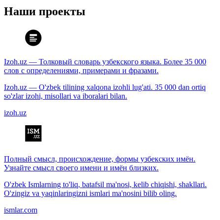
Наши проекты
Izoh.uz — Толковый словарь узбекского языка. Более 35 000
слов с определениями, примерами и фразами.
Izoh.uz — O'zbek tilining xalqona izohli lug'ati. 35 000 dan ortiq
so'zlar izohi, misollari va iboralari bilan.
izoh.uz
Полный смысл, происхождение, формы узбекских имён.
Узнайте смысл своего имени и имён близких.
O'zbek Ismlarning to'liq, batafsil ma'nosi, kelib chiqishi, shakllari.
O'zingiz va yaqinlaringizni ismlari ma'nosini bilib oling.
ismlar.com