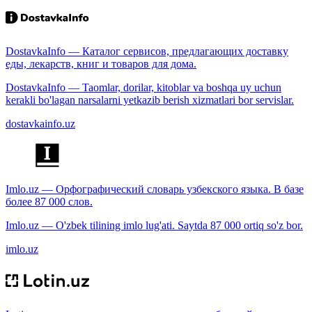
DostavkaInfo — Каталог сервисов, предлагающих доставку
еды, лекарств, книг и товаров для дома.
DostavkaInfo — Taomlar, dorilar, kitoblar va boshqa uy uchun
kerakli bo'lagan narsalarni yetkazib berish xizmatlari bor servislar.
dostavkainfo.uz
Imlo.uz — Орфографический словарь узбекского языка. В базе
более 87 000 слов.
Imlo.uz — O'zbek tilining imlo lug'ati. Saytda 87 000 ortiq so'z bor.
imlo.uz