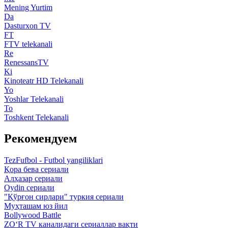
Mening Yurtim
Da
Dasturxon TV
FT
FTV telekanali
Re
RenessansTV
Ki
Kinoteatr HD Telekanali
Yo
Yoshlar Telekanali
To
Toshkent Telekanali
Рекомендуем
TezFufbol - Futbol yangiliklari
Қора бева сериали
Алҳазар сериали
Oydin сериали
"Қўрғон сирлари" туркия сериали
Муҳташам юз йил
Bollywood Battle
ZO‘R TV каналидаги сериаллар вақти