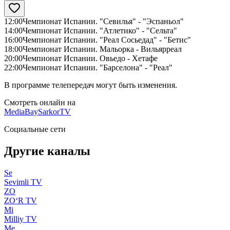
12:00
Чемпионат Испании. "Севилья" - "Эспаньол"
14:00
Чемпионат Испании. "Атлетико" - "Сельта"
16:00
Чемпионат Испании. "Реал Сосьедад" - "Бетис"
18:00
Чемпионат Испании. Мальорка - Вильярреал
20:00
Чемпионат Испании. Овьедо - Хетафе
22:00
Чемпионат Испании. "Барселона" - "Реал"
В программе телепередач могут быть изменения.
Смотреть онлайн на
MediaBay
SarkorTV
Социальные сети
Другие каналы
Se
Sevimli TV
ZO
ZO‘R TV
Mi
Milliy TV
Me