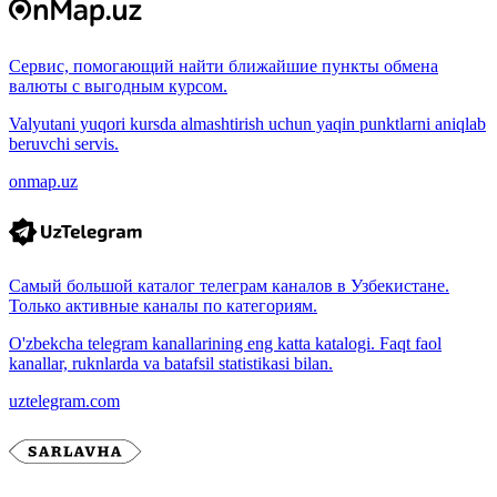
Сервис, помогающий найти ближайшие пункты обмена
валюты с выгодным курсом.
Valyutani yuqori kursda almashtirish uchun yaqin punktlarni aniqlab
beruvchi servis.
onmap.uz
Самый большой каталог телеграм каналов в Узбекистане.
Только активные каналы по категориям.
O'zbekcha telegram kanallarining eng katta katalogi. Faqt faol
kanallar, ruknlarda va batafsil statistikasi bilan.
uztelegram.com