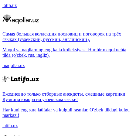
lotin.uz
Самая большая коллекция пословиц и поговорок на трёх
языках (узбекский, русский, английский).
Maqol va naqllarning eng katta kolleksiyasi. Har bir maqol uchta
tilda (o'zbek, rus, ingliz).
maqollar.uz
Ежедневно только отборные анекдоты, смешные картинки.
Кузница юмора на узбекском языке!
Har kuni eng sara latifalar va kulguli rasmlar. O'zbek tilidagi kulgu
markazi!
latifa.uz