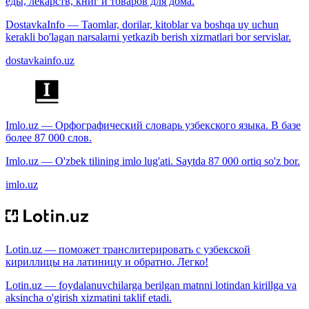
еды, лекарств, книг и товаров для дома.
DostavkaInfo — Taomlar, dorilar, kitoblar va boshqa uy uchun
kerakli bo'lagan narsalarni yetkazib berish xizmatlari bor servislar.
dostavkainfo.uz
Imlo.uz — Орфографический словарь узбекского языка. В базе
более 87 000 слов.
Imlo.uz — O'zbek tilining imlo lug'ati. Saytda 87 000 ortiq so'z bor.
imlo.uz
Lotin.uz — поможет транслитерировать с узбекской
кириллицы на латиницу и обратно. Легко!
Lotin.uz — foydalanuvchilarga berilgan matnni lotindan kirillga va
aksincha o'girish xizmatini taklif etadi.