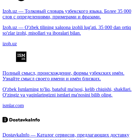
Izoh.uz — Толковый словарь узбекского языка. Более 35 000
слов с определениями, примерами и фразами.
Izoh.uz — O'zbek tilining xalqona izohli lug'ati. 35 000 dan ortiq
so'zlar izohi, misollari va iboralari bilan.
izoh.uz
Полный смысл, происхождение, формы узбекских имён.
Узнайте смысл своего имени и имён близких.
O'zbek Ismlarning to'liq, batafsil ma'nosi, kelib chiqishi, shakllari.
O'zingiz va yaqinlaringizni ismlari ma'nosini bilib oling.
ismlar.com
DostavkaInfo — Каталог сервисов, предлагающих доставку