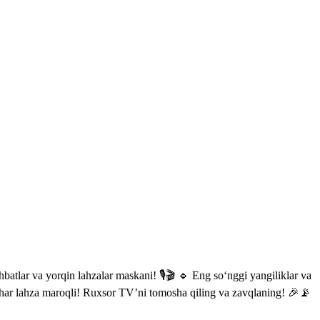
batlar va yorqin lahzalar maskani! 🎙🎬 🔹 Eng so‘nggi yangiliklar va
an har lahza maroqli! Ruxsor TV’ni tomosha qiling va zavqlaning! 🎉📡