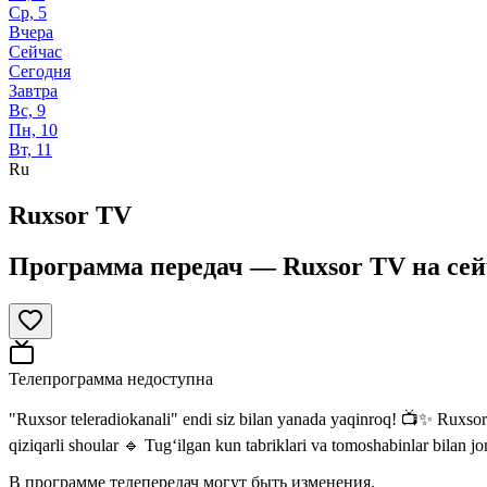
Ср, 5
Вчера
Сейчас
Сегодня
Завтра
Вс, 9
Пн, 10
Вт, 11
Ru
Ruxsor TV
Программа передач —
Ruxsor TV
на
сей
Телепрограмма недоступна
"Ruxsor teleradiokanali" endi siz bilan yanada yaqinroq! 📺✨ Ruxsor T
qiziqarli shoular 🔹 Tug‘ilgan kun tabriklari va tomoshabinlar bilan 
В программе телепередач могут быть изменения.