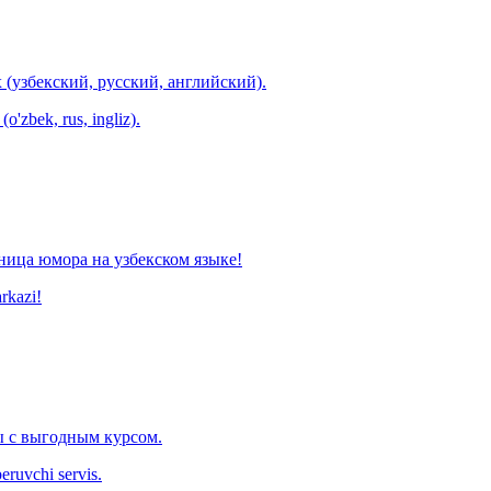
 (узбекский, русский, английский).
o'zbek, rus, ingliz).
ница юмора на узбекском языке!
arkazi!
 с выгодным курсом.
eruvchi servis.