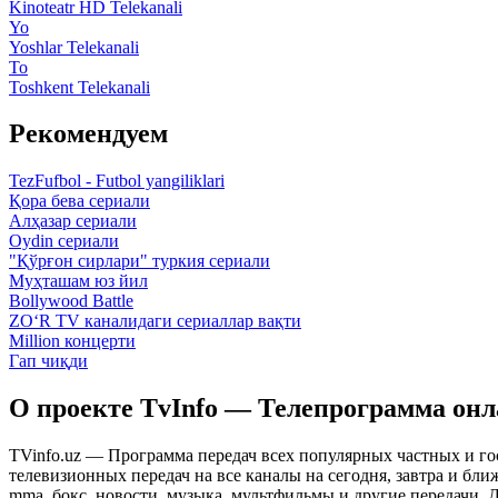
Kinoteatr HD Telekanali
Yo
Yoshlar Telekanali
To
Toshkent Telekanali
Рекомендуем
TezFufbol - Futbol yangiliklari
Қора бева сериали
Алҳазар сериали
Oydin сериали
"Қўрғон сирлари" туркия сериали
Муҳташам юз йил
Bollywood Battle
ZO‘R TV каналидаги сериаллар вақти
Million концерти
Гап чиқди
О проекте TvInfo — Телепрограмма он
TVinfo.uz — Программа передач всех популярных частных и го
телевизионных передач на все каналы на сегодня, завтра и бл
mma, бокс, новости, музыка, мультфильмы и другие передачи. Дл