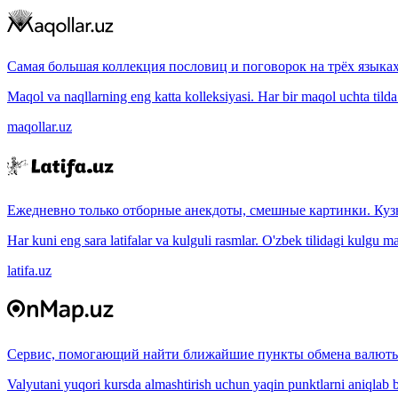
Самая большая коллекция пословиц и поговорок на трёх языках
Maqol va naqllarning eng katta kolleksiyasi. Har bir maqol uchta tilda (
maqollar.uz
Ежедневно только отборные анекдоты, смешные картинки. Куз
Har kuni eng sara latifalar va kulguli rasmlar. O'zbek tilidagi kulgu m
latifa.uz
Сервис, помогающий найти ближайшие пункты обмена валюты
Valyutani yuqori kursda almashtirish uchun yaqin punktlarni aniqlab b