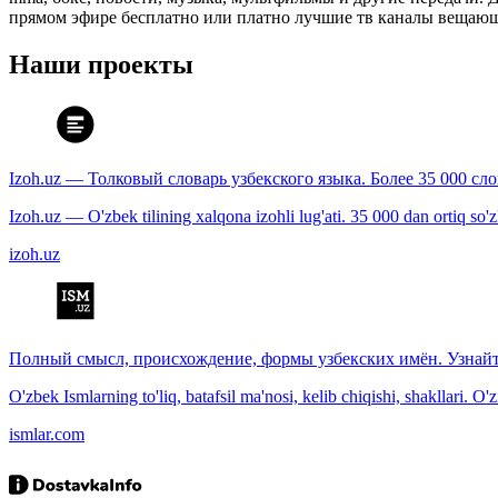
прямом эфире бесплатно или платно лучшие тв каналы вещающ
Наши проекты
Izoh.uz — Толковый словарь узбекского языка. Более 35 000 сл
Izoh.uz — O'zbek tilining xalqona izohli lug'ati. 35 000 dan ortiq so'zla
izoh.uz
Полный смысл, происхождение, формы узбекских имён. Узнайт
O'zbek Ismlarning to'liq, batafsil ma'nosi, kelib chiqishi, shakllari. O'
ismlar.com