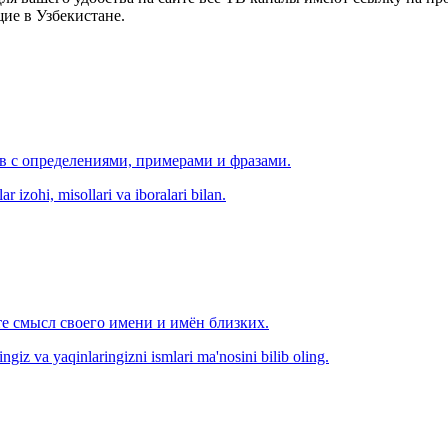
ие в Узбекистане.
ов с определениями, примерами и фразами.
r izohi, misollari va iboralari bilan.
е смысл своего имени и имён близких.
zingiz va yaqinlaringizni ismlari ma'nosini bilib oling.