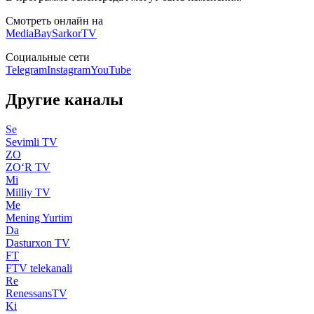
Смотреть онлайн на
MediaBay
SarkorTV
Социальные сети
Telegram
Instagram
YouTube
Другие каналы
Se
Sevimli TV
ZO
ZO‘R TV
Mi
Milliy TV
Me
Mening Yurtim
Da
Dasturxon TV
FT
FTV telekanali
Re
RenessansTV
Ki