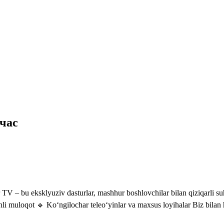
час
V – bu eksklyuziv dasturlar, mashhur boshlovchilar bilan qiziqarli suh
jonli muloqot 🔹 Ko‘ngilochar teleo‘yinlar va maxsus loyihalar Biz bil