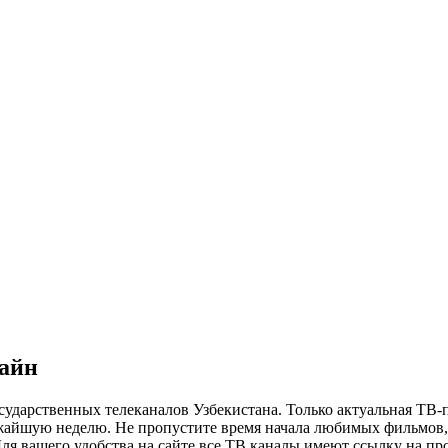
лайн
сударственных телеканалов Узбекистана. Только актуальная ТВ-
ижайшую неделю. Не пропустите время начала любимых фильмов, 
я вашего удобства на сайте все ТВ каналы имеют ссылку на просм