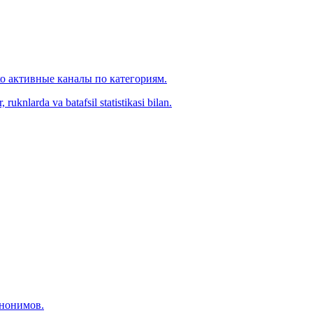
ко активные каналы по категориям.
ruknlarda va batafsil statistikasi bilan.
инонимов.