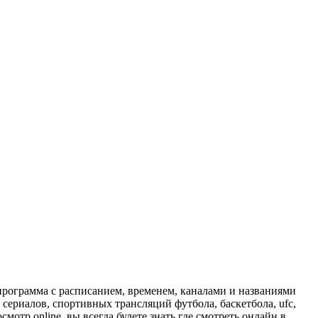
программа с расписанием, временем, каналами и названиями
сериалов, спортивных трансляций футбола, баскетбола, ufc,
отр online, вы всегда будете знать где смотреть онлайн в