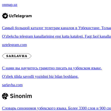
onmap.uz
Самый большой каталог телеграм каналов в Узбекистане. Толь
O'zbekcha telegram kanallarining eng katta katalogi. Faqt faol kanallar, 
uztelegram.com
С нами вы научитесь грамотно писать на узбекском языке.
O'zbek tilida savodli yozishni biz bilan boshlang.
sarlavha.com
Словарь синонимов узбекского языка. Более 3300 слов и 900 с