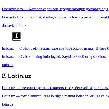
DostavkaInfo — Каталог сервисов, предлагающих доставку еды, 
DostavkaInfo — Taomlar, dorilar, kitoblar va boshqa uy uchun kerakli b
dostavkainfo.uz
Imlo.uz — Орфографический словарь узбекского языка. В базе б
Imlo.uz — O'zbek tilining imlo lug'ati. Saytda 87 000 ortiq so'z bor.
imlo.uz
Lotin.uz — поможет транслитерировать с узбекской кириллицы 
Lotin.uz — foydalanuvchilarga berilgan matnni lotindan kirillga va aksi
lotin.uz