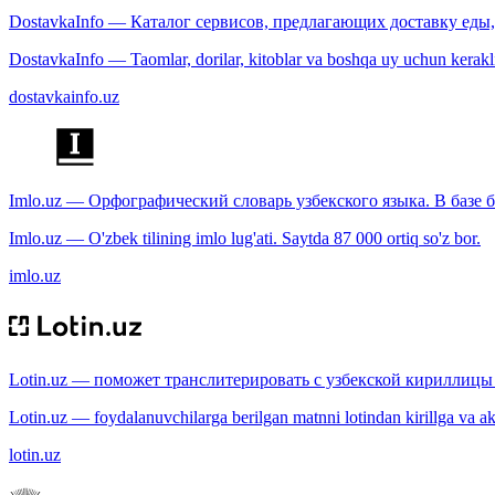
DostavkaInfo — Каталог сервисов, предлагающих доставку еды, 
DostavkaInfo — Taomlar, dorilar, kitoblar va boshqa uy uchun kerakli b
dostavkainfo.uz
Imlo.uz — Орфографический словарь узбекского языка. В базе б
Imlo.uz — O'zbek tilining imlo lug'ati. Saytda 87 000 ortiq so'z bor.
imlo.uz
Lotin.uz — поможет транслитерировать с узбекской кириллицы 
Lotin.uz — foydalanuvchilarga berilgan matnni lotindan kirillga va aksi
lotin.uz