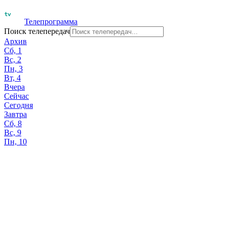
Телепрограмма
Поиск телепередач
Архив
Сб, 1
Вс, 2
Пн, 3
Вт, 4
Вчера
Сейчас
Сегодня
Завтра
Сб, 8
Вс, 9
Пн, 10