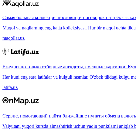
Самая большая коллекция пословиц и поговорок на трёх языках
Maqol va naqllarning eng katta kolleksiyasi. Har bir maqol uchta tilda (
maqollar.uz
Ежедневно только отборные анекдоты, смешные картинки. Куз
Har kuni eng sara latifalar va kulguli rasmlar. O'zbek tilidagi kulgu m
latifa.uz
Сервис, помогающий найти ближайшие пункты обмена валюты
Valyutani yuqori kursda almashtirish uchun yaqin punktlarni aniqlab b