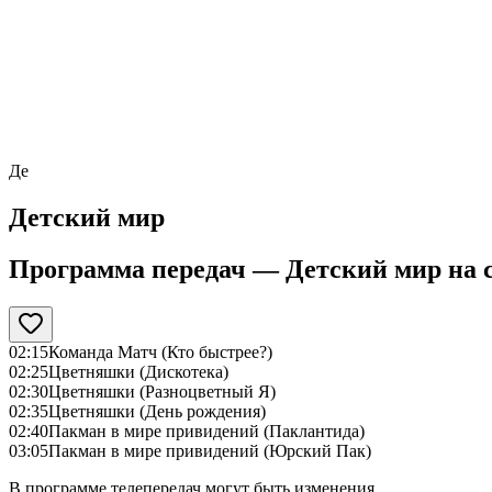
Де
Детский мир
Программа передач —
Детский мир
на
02:15
Команда Матч (Кто быстрее?)
02:25
Цветняшки (Дискотека)
02:30
Цветняшки (Разноцветный Я)
02:35
Цветняшки (День рождения)
02:40
Пакман в мире привидений (Паклантида)
03:05
Пакман в мире привидений (Юрский Пак)
В программе телепередач могут быть изменения.