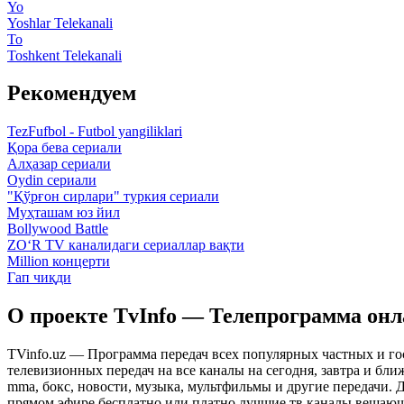
Yo
Yoshlar Telekanali
To
Toshkent Telekanali
Рекомендуем
TezFufbol - Futbol yangiliklari
Қора бева сериали
Алҳазар сериали
Oydin сериали
"Қўрғон сирлари" туркия сериали
Муҳташам юз йил
Bollywood Battle
ZO‘R TV каналидаги сериаллар вақти
Million концерти
Гап чиқди
О проекте TvInfo — Телепрограмма он
TVinfo.uz — Программа передач всех популярных частных и го
телевизионных передач на все каналы на сегодня, завтра и бл
mma, бокс, новости, музыка, мультфильмы и другие передачи. Дл
прямом эфире бесплатно или платно лучшие тв каналы вещающ