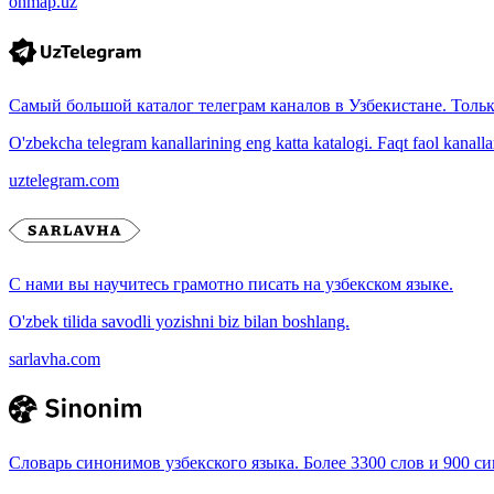
onmap.uz
Самый большой каталог телеграм каналов в Узбекистане. Толь
O'zbekcha telegram kanallarining eng katta katalogi. Faqt faol kanallar, 
uztelegram.com
С нами вы научитесь грамотно писать на узбекском языке.
O'zbek tilida savodli yozishni biz bilan boshlang.
sarlavha.com
Словарь синонимов узбекского языка. Более 3300 слов и 900 с