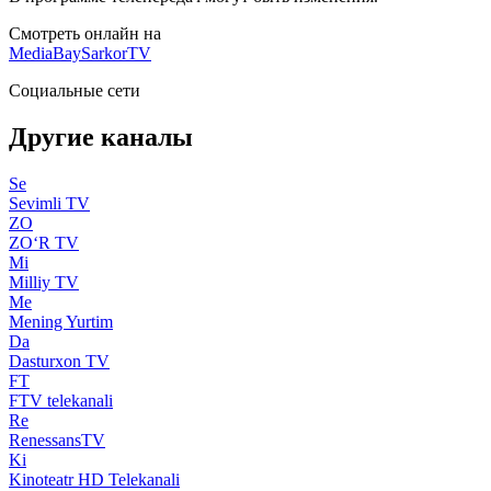
Смотреть онлайн на
MediaBay
SarkorTV
Социальные сети
Другие каналы
Se
Sevimli TV
ZO
ZO‘R TV
Mi
Milliy TV
Me
Mening Yurtim
Da
Dasturxon TV
FT
FTV telekanali
Re
RenessansTV
Ki
Kinoteatr HD Telekanali