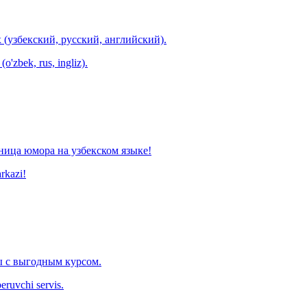
 (узбекский, русский, английский).
o'zbek, rus, ingliz).
ница юмора на узбекском языке!
arkazi!
 с выгодным курсом.
eruvchi servis.