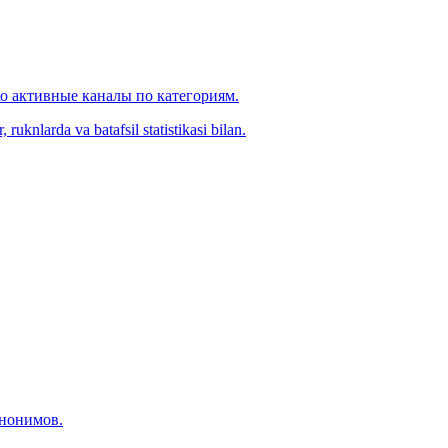
ко активные каналы по категориям.
ruknlarda va batafsil statistikasi bilan.
инонимов.