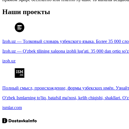
Наши проекты
Izoh.uz — Толковый словарь узбекского языка. Более 35 000 сл
Izoh.uz — O'zbek tilining xalqona izohli lug'ati. 35 000 dan ortiq so'zla
izoh.uz
Полный смысл, происхождение, формы узбекских имён. Узнайт
O'zbek Ismlarning to'liq, batafsil ma'nosi, kelib chiqishi, shakllari. O'
ismlar.com