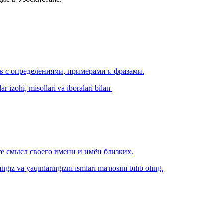
ов с определениями, примерами и фразами.
r izohi, misollari va iboralari bilan.
е смысл своего имени и имён близких.
zingiz va yaqinlaringizni ismlari ma'nosini bilib oling.