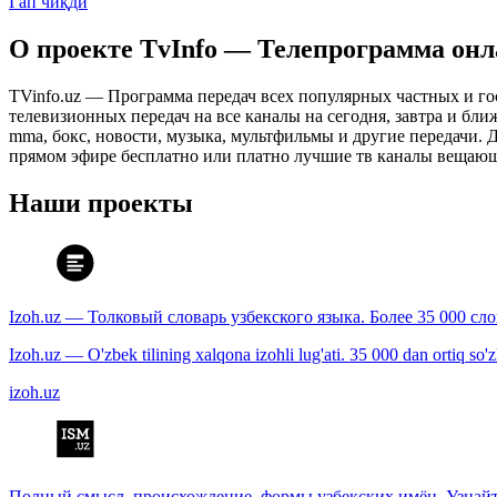
Гап чиқди
О проекте TvInfo — Телепрограмма он
TVinfo.uz — Программа передач всех популярных частных и го
телевизионных передач на все каналы на сегодня, завтра и бл
mma, бокс, новости, музыка, мультфильмы и другие передачи. Дл
прямом эфире бесплатно или платно лучшие тв каналы вещающ
Наши проекты
Izoh.uz — Толковый словарь узбекского языка. Более 35 000 сл
Izoh.uz — O'zbek tilining xalqona izohli lug'ati. 35 000 dan ortiq so'zla
izoh.uz
Полный смысл, происхождение, формы узбекских имён. Узнайт