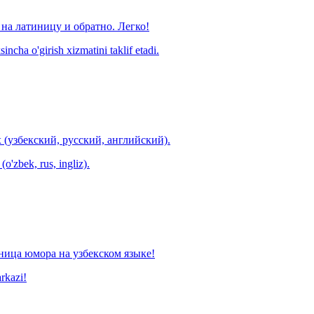
на латиницу и обратно. Легко!
ncha o'girish xizmatini taklif etadi.
 (узбекский, русский, английский).
o'zbek, rus, ingliz).
ница юмора на узбекском языке!
arkazi!