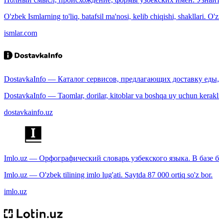
O'zbek Ismlarning to'liq, batafsil ma'nosi, kelib chiqishi, shakllari. O'
ismlar.com
DostavkaInfo — Каталог сервисов, предлагающих доставку еды, 
DostavkaInfo — Taomlar, dorilar, kitoblar va boshqa uy uchun kerakli b
dostavkainfo.uz
Imlo.uz — Орфографический словарь узбекского языка. В базе б
Imlo.uz — O'zbek tilining imlo lug'ati. Saytda 87 000 ortiq so'z bor.
imlo.uz