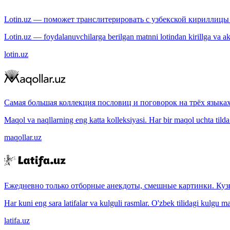
Lotin.uz — поможет транслитерировать с узбекской кириллицы 
Lotin.uz — foydalanuvchilarga berilgan matnni lotindan kirillga va aksi
lotin.uz
Самая большая коллекция пословиц и поговорок на трёх языках
Maqol va naqllarning eng katta kolleksiyasi. Har bir maqol uchta tilda (
maqollar.uz
Ежедневно только отборные анекдоты, смешные картинки. Куз
Har kuni eng sara latifalar va kulguli rasmlar. O'zbek tilidagi kulgu m
latifa.uz