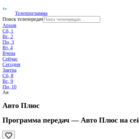
Телепрограмма
Поиск телепередач
Архив
Сб, 1
Вс, 2
Пн, 3
Вт, 4
Вчера
Сейчас
Сегодня
Завтра
Сб, 8
Вс, 9
Пн, 10
Ав
Авто Плюс
Программа передач —
Авто Плюс
на
се