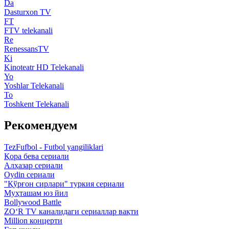
Da
Dasturxon TV
FT
FTV telekanali
Re
RenessansTV
Ki
Kinoteatr HD Telekanali
Yo
Yoshlar Telekanali
To
Toshkent Telekanali
Рекомендуем
TezFufbol - Futbol yangiliklari
Қора бева сериали
Алҳазар сериали
Oydin сериали
"Қўрғон сирлари" туркия сериали
Муҳташам юз йил
Bollywood Battle
ZO‘R TV каналидаги сериаллар вақти
Million концерти