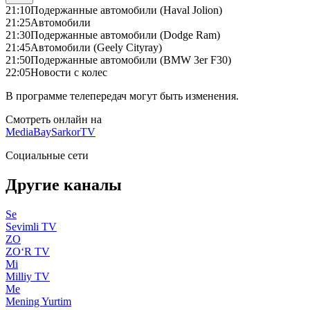
21:10
Подержанные автомобили (Haval Jolion)
21:25
Автомобили
21:30
Подержанные автомобили (Dodge Ram)
21:45
Автомобили (Geely Cityray)
21:50
Подержанные автомобили (BMW 3er F30)
22:05
Новости с колес
В программе телепередач могут быть изменения.
Смотреть онлайн на
MediaBay
SarkorTV
Социальные сети
Другие каналы
Se
Sevimli TV
ZO
ZO‘R TV
Mi
Milliy TV
Me
Mening Yurtim