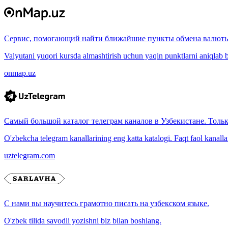
Сервис, помогающий найти ближайшие пункты обмена валюты
Valyutani yuqori kursda almashtirish uchun yaqin punktlarni aniqlab b
onmap.uz
Самый большой каталог телеграм каналов в Узбекистане. Толь
O'zbekcha telegram kanallarining eng katta katalogi. Faqt faol kanallar, 
uztelegram.com
С нами вы научитесь грамотно писать на узбекском языке.
O'zbek tilida savodli yozishni biz bilan boshlang.