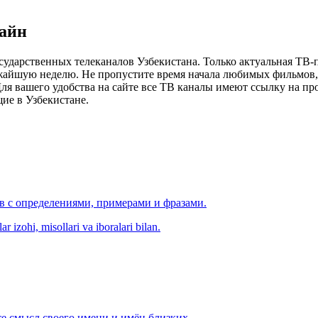
лайн
сударственных телеканалов Узбекистана. Только актуальная ТВ-
ижайшую неделю. Не пропустите время начала любимых фильмов, 
я вашего удобства на сайте все ТВ каналы имеют ссылку на просм
ие в Узбекистане.
ов с определениями, примерами и фразами.
r izohi, misollari va iboralari bilan.
е смысл своего имени и имён близких.