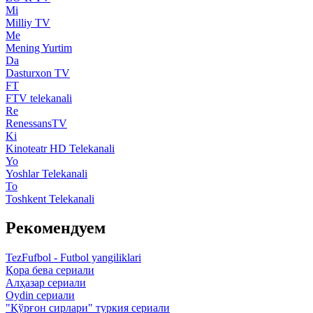
Mi
Milliy TV
Me
Mening Yurtim
Da
Dasturxon TV
FT
FTV telekanali
Re
RenessansTV
Ki
Kinoteatr HD Telekanali
Yo
Yoshlar Telekanali
To
Toshkent Telekanali
Рекомендуем
TezFufbol - Futbol yangiliklari
Қора бева сериали
Алҳазар сериали
Oydin сериали
"Қўрғон сирлари" туркия сериали