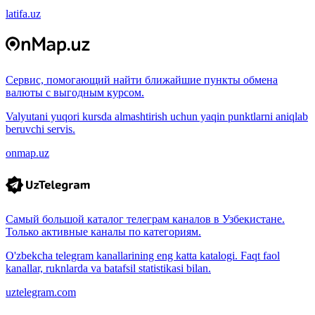
latifa.uz
Сервис, помогающий найти ближайшие пункты обмена
валюты с выгодным курсом.
Valyutani yuqori kursda almashtirish uchun yaqin punktlarni aniqlab
beruvchi servis.
onmap.uz
Самый большой каталог телеграм каналов в Узбекистане.
Только активные каналы по категориям.
O'zbekcha telegram kanallarining eng katta katalogi. Faqt faol
kanallar, ruknlarda va batafsil statistikasi bilan.
uztelegram.com