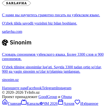
С нами вы научитесь грамотно писать на узбекском языке.
O'zbek tilida savodli yozishni biz bilan boshlang.
sarlavha.com
Словарь синонимов узбекского языка. Более 3300 слов и 900
синонимов.
O'zbek tilining sinonimlar lug'ati. Saytda 3300 tadan ortiq so'zlar,
900 ga yaqin sinonim so'zlar to'plamiga jamlangan.
sinonim.uz
Напишите нам
Facebook
Telegram
Instagram
© 2020–
2026
TvInfo.uz
Проект принадлежит
GoodGroup
и
Obuna
Главная
Каналы
⚽
ЧМ 2026
Архив
Избранное