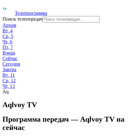
Телепрограмма
Поиск телепередач
Архив
Вт, 4
Ср, 5
Чт, 6
Пт, 7
Вчера
Сейчас
Сегодня
Завтра
Вт, 11
Ср, 12
Чт, 13
Aq
Aqlvoy TV
Программа передач —
Aqlvoy TV
на
сейчас