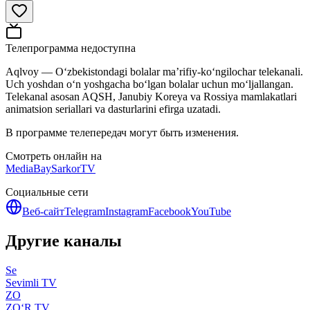
Телепрограмма недоступна
Aqlvoy — O‘zbekistondagi bolalar ma’rifiy-ko‘ngilochar telekanali.
Uch yoshdan o‘n yoshgacha bo‘lgan bolalar uchun mo‘ljallangan.
Telekanal asosan AQSH, Janubiy Koreya va Rossiya mamlakatlari
animatsion seriallari va dasturlarini efirga uzatadi.
В программе телепередач могут быть изменения.
Смотреть онлайн на
MediaBay
SarkorTV
Социальные сети
Веб-сайт
Telegram
Instagram
Facebook
YouTube
Другие каналы
Se
Sevimli TV
ZO
ZO‘R TV