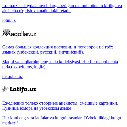
Lotin.uz — foydalanuvchilarga berilgan matnni lotindan kirillga va
aksincha o'girish xizmatini taklif etadi.
lotin.uz
Самая большая коллекция пословиц и поговорок на трёх
языках (узбекский, русский, английский).
Maqol va naqllarning eng katta kolleksiyasi. Har bir maqol uchta
tilda (o'zbek, rus, ingliz).
maqollar.uz
Ежедневно только отборные анекдоты, смешные картинки.
Кузница юмора на узбекском языке!
Har kuni eng sara latifalar va kulguli rasmlar. O'zbek tilidagi kulgu
markazi!