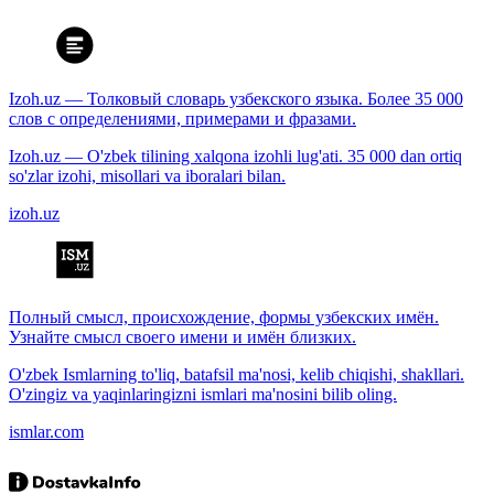
Izoh.uz — Толковый словарь узбекского языка. Более 35 000
слов с определениями, примерами и фразами.
Izoh.uz — O'zbek tilining xalqona izohli lug'ati. 35 000 dan ortiq
so'zlar izohi, misollari va iboralari bilan.
izoh.uz
Полный смысл, происхождение, формы узбекских имён.
Узнайте смысл своего имени и имён близких.
O'zbek Ismlarning to'liq, batafsil ma'nosi, kelib chiqishi, shakllari.
O'zingiz va yaqinlaringizni ismlari ma'nosini bilib oling.
ismlar.com