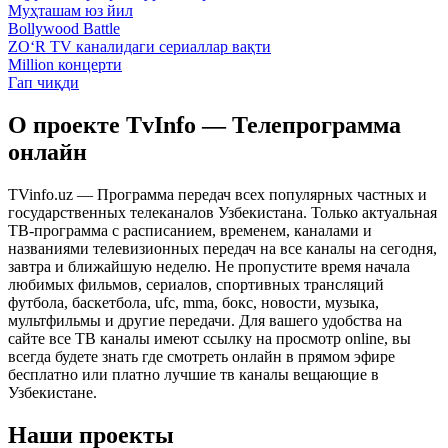
Муҳташам юз йил
Bollywood Battle
ZO‘R TV каналидаги сериаллар вақти
Million концерти
Гап чиқди
О проекте TvInfo — Телепрограмма
онлайн
TVinfo.uz — Программа передач всех популярных частных и
государственных телеканалов Узбекистана. Только актуальная
ТВ-программа с расписанием, временем, каналами и
названиями телевизионных передач на все каналы на сегодня,
завтра и ближайшую неделю. Не пропустите время начала
любимых фильмов, сериалов, спортивных трансляций
футбола, баскетбола, ufc, mma, бокс, новости, музыка,
мультфильмы и другие передачи. Для вашего удобства на
сайте все ТВ каналы имеют ссылку на просмотр online, вы
всегда будете знать где смотреть онлайн в прямом эфире
бесплатно или платно лучшие тв каналы вещающие в
Узбекистане.
Наши проекты