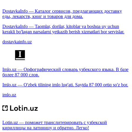
DostavkaInfo — Каталог сервисов, предлагающих доставку
еды, лекарств, книг и товаров для дома.
DostavkaInfo — Taomlar, dorilar, kitoblar va boshqa uy uchun
kerakli bo'lagan narsalarni yetkazib berish xizmatlari bor servislar.
dostavkainfo.uz
Imlo.uz — Орфографический словарь узбекского языка. В базе
более 87 000 слов.
Imlo.uz — O'zbek tilining imlo lug'ati. Saytda 87 000 ortiq so'z bor.
imlo.uz
Lotin.uz — поможет транслитерировать с узбекской
кириллицы на латиницу и обратно. Легко!