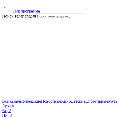
Телепрограмма
Поиск телепередач
Все каналы
Узбекские
Новостные
Кино
Детские
Спортивные
Муз
Архив
Вс, 2
Пн, 3