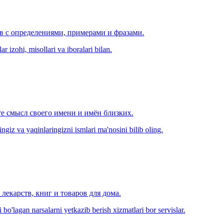
ов с определениями, примерами и фразами.
r izohi, misollari va iboralari bilan.
е смысл своего имени и имён близких.
zingiz va yaqinlaringizni ismlari ma'nosini bilib oling.
лекарств, книг и товаров для дома.
o'lagan narsalarni yetkazib berish xizmatlari bor servislar.