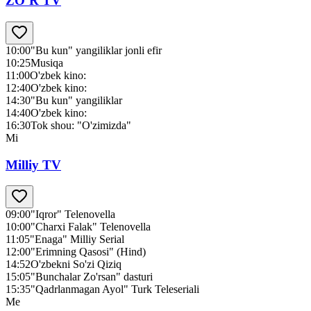
ZO‘R TV
10:00
"Bu kun" yangiliklar jonli efir
10:25
Musiqa
11:00
O'zbek kino:
12:40
O'zbek kino:
14:30
"Bu kun" yangiliklar
14:40
O'zbek kino:
16:30
Tok shou: "O'zimizda"
Mi
Milliy TV
09:00
"Iqror" Telenovella
10:00
"Charxi Falak" Telenovella
11:05
"Enaga" Milliy Serial
12:00
"Erimning Qasosi" (Hind)
14:52
O'zbekni So'zi Qiziq
15:05
"Bunchalar Zo'rsan" dasturi
15:35
"Qadrlanmagan Ayol" Turk Teleseriali
Me