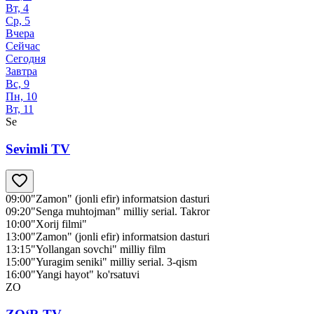
Вт, 4
Ср, 5
Вчера
Сейчас
Сегодня
Завтра
Вс, 9
Пн, 10
Вт, 11
Se
Sevimli TV
09:00
"Zamon" (jonli efir) informatsion dasturi
09:20
"Senga muhtojman" milliy serial. Takror
10:00
"Xorij filmi"
13:00
"Zamon" (jonli efir) informatsion dasturi
13:15
"Yollangan sovchi" milliy film
15:00
"Yuragim seniki" milliy serial. 3-qism
16:00
"Yangi hayot" ko'rsatuvi
ZO