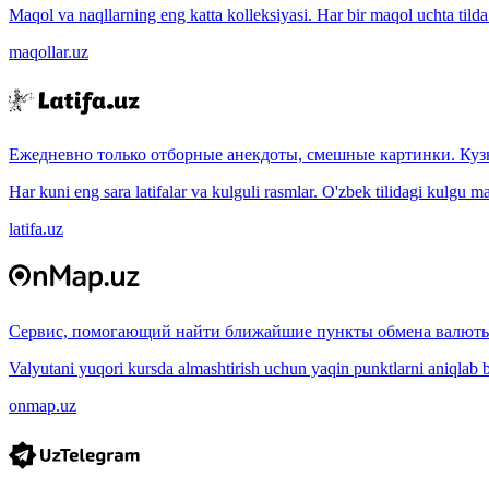
Maqol va naqllarning eng katta kolleksiyasi. Har bir maqol uchta tilda (
maqollar.uz
Ежедневно только отборные анекдоты, смешные картинки. Куз
Har kuni eng sara latifalar va kulguli rasmlar. O'zbek tilidagi kulgu m
latifa.uz
Сервис, помогающий найти ближайшие пункты обмена валюты
Valyutani yuqori kursda almashtirish uchun yaqin punktlarni aniqlab b
onmap.uz