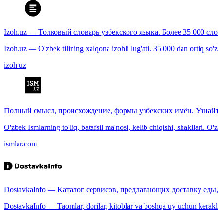
Izoh.uz — Толковый словарь узбекского языка. Более 35 000 сл
Izoh.uz — O'zbek tilining xalqona izohli lug'ati. 35 000 dan ortiq so'zla
izoh.uz
Полный смысл, происхождение, формы узбекских имён. Узнайт
O'zbek Ismlarning to'liq, batafsil ma'nosi, kelib chiqishi, shakllari. O'
ismlar.com
DostavkaInfo — Каталог сервисов, предлагающих доставку еды, 
DostavkaInfo — Taomlar, dorilar, kitoblar va boshqa uy uchun kerakli b