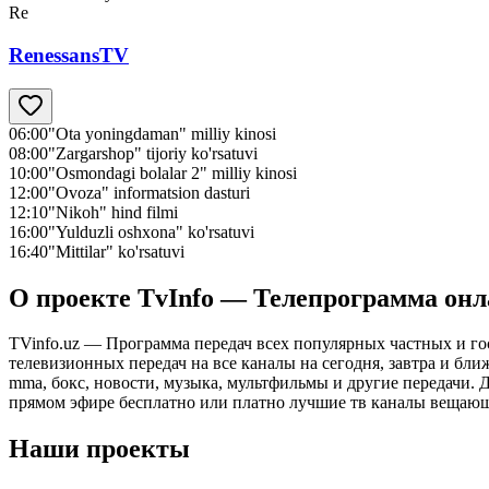
Re
RenessansTV
06:00
"Ota yoningdaman" milliy kinosi
08:00
"Zargarshop" tijoriy ko'rsatuvi
10:00
"Osmondagi bolalar 2" milliy kinosi
12:00
"Ovoza" informatsion dasturi
12:10
"Nikoh" hind filmi
16:00
"Yulduzli oshxona" ko'rsatuvi
16:40
"Mittilar" ko'rsatuvi
О проекте TvInfo — Телепрограмма он
TVinfo.uz — Программа передач всех популярных частных и го
телевизионных передач на все каналы на сегодня, завтра и бл
mma, бокс, новости, музыка, мультфильмы и другие передачи. Дл
прямом эфире бесплатно или платно лучшие тв каналы вещающ
Наши проекты