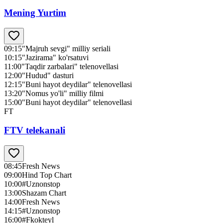
Mening Yurtim
09:15
"Majruh sevgi" milliy seriali
10:15
"Jazirama" ko'rsatuvi
11:00
"Taqdir zarbalari" telenovellasi
12:00
"Hudud" dasturi
12:15
"Buni hayot deydilar" telenovellasi
13:20
"Nomus yo'li" milliy filmi
15:00
"Buni hayot deydilar" telenovellasi
FT
FTV telekanali
08:45
Fresh News
09:00
Hind Top Chart
10:00
#Uznonstop
13:00
Shazam Chart
14:00
Fresh News
14:15
#Uznonstop
16:00
#Fkokteyl