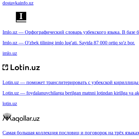
dostavkainfo.uz
Imlo.uz — Орфографический словарь узбекского языка. В базе б
Imlo.uz — O'zbek tilining imlo lug'ati. Saytda 87 000 ortiq so'z bor.
imlo.uz
Lotin.uz — поможет транслитерировать с узбекской кириллицы 
Lotin.uz — foydalanuvchilarga berilgan matnni lotindan kirillga va aksi
lotin.uz
Самая большая коллекция пословиц и поговорок на трёх языках