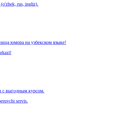
o'zbek, rus, ingliz).
ница юмора на узбекском языке!
arkazi!
 с выгодным курсом.
eruvchi servis.