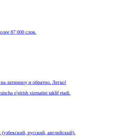
олее 87 000 слов.
на латиницу и обратно. Легко!
ncha o'girish xizmatini taklif etadi.
 (узбекский, русский, английский).