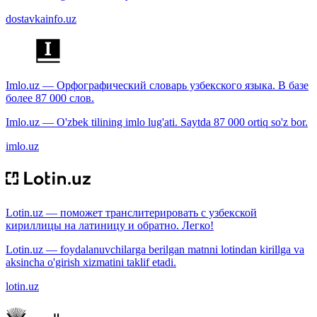
dostavkainfo.uz
Imlo.uz — Орфографический словарь узбекского языка. В базе
более 87 000 слов.
Imlo.uz — O'zbek tilining imlo lug'ati. Saytda 87 000 ortiq so'z bor.
imlo.uz
Lotin.uz — поможет транслитерировать с узбекской
кириллицы на латиницу и обратно. Легко!
Lotin.uz — foydalanuvchilarga berilgan matnni lotindan kirillga va
aksincha o'girish xizmatini taklif etadi.
lotin.uz