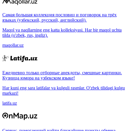
Самая большая коллекция пословиц и поговорок на трёх
языках (узбекский, русский, английский).
Maqol va naqllarning eng katta kolleksiyasi. Har bir maqol uchta
tilda (o'zbek, rus, ingliz).
maqollar.uz
Ежедневно только отборные анекдоты, смешные картинки.
Кузница юмора на узбекском языке!
Har kuni eng sara latifalar va kulguli rasmlar. O'zbek tilidagi kulgu
markazi!
latifa.uz
Сервис, помогающий найти ближайшие пункты обмена