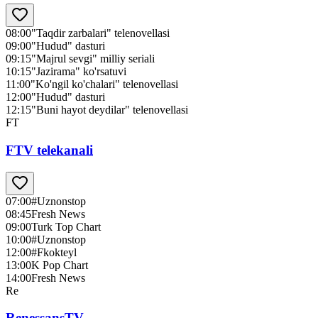
08:00
"Taqdir zarbalari" telenovellasi
09:00
"Hudud" dasturi
09:15
"Majrul sevgi" milliy seriali
10:15
"Jazirama" ko'rsatuvi
11:00
"Ko'ngil ko'chalari" telenovellasi
12:00
"Hudud" dasturi
12:15
"Buni hayot deydilar" telenovellasi
FT
FTV telekanali
07:00
#Uznonstop
08:45
Fresh News
09:00
Turk Top Chart
10:00
#Uznonstop
12:00
#Fkokteyl
13:00
K Pop Chart
14:00
Fresh News
Re
RenessansTV