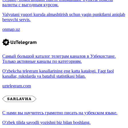
валюты с выгодным курсом.
Valyutani yuqori kursda almashtirish uchun yaqin punktlarni aniqlab
beruvchi servis.
onmap.uz
Самый большой каталог телеграм каналов в Узбекистане.
Только активные каналы по категориям.
O'zbekcha telegram kanallarining eng katta katalogi. Faqt faol
kanallar, ruknlarda va batafsil statistikasi bilan.
uztelegram.com
С нами вы научитесь грамотно писать на узбекском языке.
O'zbek tilida savodli yozishni biz bilan boshlang.