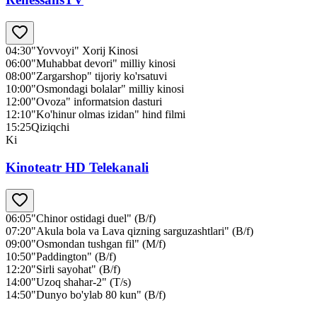
04:30
"Yovvoyi" Xorij Kinosi
06:00
"Muhabbat devori" milliy kinosi
08:00
"Zargarshop" tijoriy ko'rsatuvi
10:00
"Osmondagi bolalar" milliy kinosi
12:00
"Ovoza" informatsion dasturi
12:10
"Ko'hinur olmas izidan" hind filmi
15:25
Qiziqchi
Ki
Kinoteatr HD Telekanali
06:05
"Chinor ostidagi duel" (B/f)
07:20
"Akula bola va Lava qizning sarguzashtlari" (B/f)
09:00
"Osmondan tushgan fil" (M/f)
10:50
"Paddington" (B/f)
12:20
"Sirli sayohat" (B/f)
14:00
"Uzoq shahar-2" (T/s)
14:50
"Dunyo bo'ylab 80 kun" (B/f)