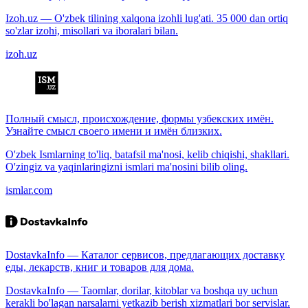
Izoh.uz — O'zbek tilining xalqona izohli lug'ati. 35 000 dan ortiq
so'zlar izohi, misollari va iboralari bilan.
izoh.uz
Полный смысл, происхождение, формы узбекских имён.
Узнайте смысл своего имени и имён близких.
O'zbek Ismlarning to'liq, batafsil ma'nosi, kelib chiqishi, shakllari.
O'zingiz va yaqinlaringizni ismlari ma'nosini bilib oling.
ismlar.com
DostavkaInfo — Каталог сервисов, предлагающих доставку
еды, лекарств, книг и товаров для дома.
DostavkaInfo — Taomlar, dorilar, kitoblar va boshqa uy uchun
kerakli bo'lagan narsalarni yetkazib berish xizmatlari bor servislar.