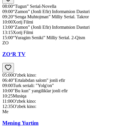
08:00
“Tugun” Serial-Novella
09:00
“Zamon” (Jonli Efir) Informatsion Dasturi
09:20
“Senga Muhtojman” Milliy Serial. Takror
10:00
Xorij Filmi
13:00
“Zamon” (Jonli Efir) Informatsion Dasturi
13:15
Xorij Filmi
15:00
“Yuragim Seniki” Milliy Serial. 2-Qism
ZO
ZO‘R TV
05:00
O'zbek kino:
06:40
"Ertalabdan salom" jonli efir
09:00
Turk seriali: "Yolg'on"
10:00
"Bu kun" yangiliklar jonli efir
10:25
Musiqa
11:00
O'zbek kino:
12:35
O'zbek kino:
Me
Mening Yurtim