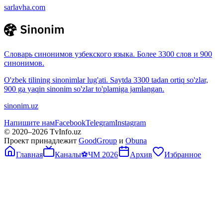
sarlavha.com
Словарь синонимов узбекского языка. Более 3300 слов и 900
синонимов.
O'zbek tilining sinonimlar lug'ati. Saytda 3300 tadan ortiq so'zlar,
900 ga yaqin sinonim so'zlar to'plamiga jamlangan.
sinonim.uz
Напишите нам
Facebook
Telegram
Instagram
© 2020–
2026
TvInfo.uz
Проект принадлежит
GoodGroup
и
Obuna
Главная
Каналы
⚽
ЧМ 2026
Архив
Избранное