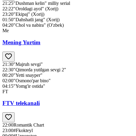
21:25
"Dushman kelin" milliy serial
22:22
"Oroldagi ayol" (Xorij)
23:20
"Ekipaj" (Xorij)
01:50
"Dahshatli jang" (Xorij)
04:20
"Chol va nabira" (O'zbek)
Me
Mening Yurtim
21:30
"Majruh sevgi"
22:30
"Qimorda yutilgan sevgi 2"
00:20
"Yetti snayper"
02:00
"Osmono'par bino"
04:15
"Yomg'ir ostida"
FT
FTV telekanali
22:00
Romantik Chart
23:00
#Fkokteyl
00:00
#Uznonstop