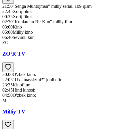
21:50
"Senga Muhtojman" milliy serial. 109-qism
22:45
Xorij filmi
00:35
Xorij filmi
02:30
"Kunlardan Bir Kun" milliy film
03:00
Kino
05:00
Milliy kino
06:40
Sevimli kun
ZO
ZO‘R TV
20:00
O'zbek kino:
22:05
"Uxlamaysizmi?" jonli efir
23:35
Kinofilm:
02:45
Hind kinosi:
04:50
O'zbek kino:
Mi
Milliy TV