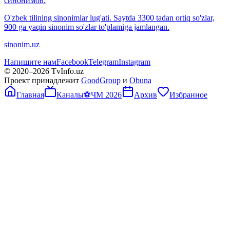
синонимов.
O'zbek tilining sinonimlar lug'ati. Saytda 3300 tadan ortiq so'zlar,
900 ga yaqin sinonim so'zlar to'plamiga jamlangan.
sinonim.uz
Напишите нам
Facebook
Telegram
Instagram
© 2020–
2026
TvInfo.uz
Проект принадлежит
GoodGroup
и
Obuna
Главная
Каналы
⚽
ЧМ 2026
Архив
Избранное