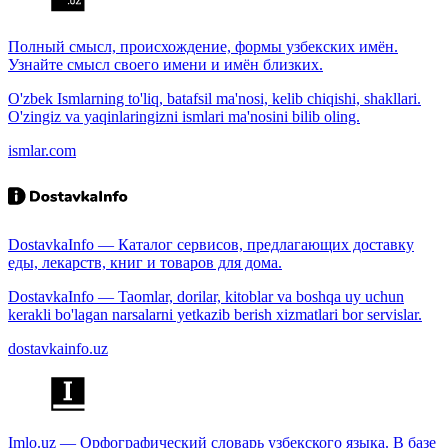
Полный смысл, происхождение, формы узбекских имён.
Узнайте смысл своего имени и имён близких.
O'zbek Ismlarning to'liq, batafsil ma'nosi, kelib chiqishi, shakllari.
O'zingiz va yaqinlaringizni ismlari ma'nosini bilib oling.
ismlar.com
DostavkaInfo — Каталог сервисов, предлагающих доставку
еды, лекарств, книг и товаров для дома.
DostavkaInfo — Taomlar, dorilar, kitoblar va boshqa uy uchun
kerakli bo'lagan narsalarni yetkazib berish xizmatlari bor servislar.
dostavkainfo.uz
Imlo.uz — Орфографический словарь узбекского языка. В базе