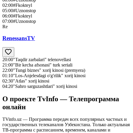
02:00
#Fkokteyl
05:00
#Uznonstop
06:00
#Fkokteyl
07:00
#Uznonstop
Re
RenessansTV
20:00
"Taqdir zarbalari" telenovellasi
21:00
"Bir kecha afsonasi" turk seriali
22:00
"Tungi biznes" xorij kinosi (premyera)
01:10
"Los-Anjelesdagi o'g'rilik" xorij kinosi
02:30
"Atlas" xorij kinosi
04:20
"Sahro sarguzashtlari" xorij kinosi
О проекте TvInfo — Телепрограмма
онлайн
TVinfo.uz — Программа передач всех популярных частных и
государственных телеканалов Узбекистана. Только актуальная
ТВ-программа с расписанием, временем, каналами и