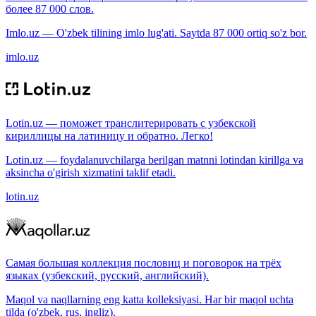
более 87 000 слов.
Imlo.uz — O'zbek tilining imlo lug'ati. Saytda 87 000 ortiq so'z bor.
imlo.uz
Lotin.uz — поможет транслитерировать с узбекской
кириллицы на латиницу и обратно. Легко!
Lotin.uz — foydalanuvchilarga berilgan matnni lotindan kirillga va
aksincha o'girish xizmatini taklif etadi.
lotin.uz
Самая большая коллекция пословиц и поговорок на трёх
языках (узбекский, русский, английский).
Maqol va naqllarning eng katta kolleksiyasi. Har bir maqol uchta
tilda (o'zbek, rus, ingliz).