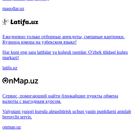
maqollar.uz
Ежедневно только отборные анекдоты, смешные картинки.
Кузница юмора на узбекском языке!
Har kuni eng sara latifalar va kulguli rasmlar. O'zbek tilidagi kulgu
markazi!
latifa.uz
Сервис, помогающий найти ближайшие пункты обмена
валюты с выгодным курсом.
Valyutani yuqori kursda almashtirish uchun yaqin punktlarni aniqlab
beruvchi servis.
onmap.uz