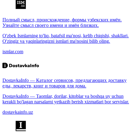
Полный смысл, происхождение, формы узбекских имён.
Узнайте смысл своего имени и имён близких.
O'zbek Ismlarning to'liq, batafsil ma'nosi, kelib chiqishi, shakllari.
O'zingiz va yaqinlaringizni ismlari ma'nosini bilib oling.
ismlar.com
DostavkaInfo — Каталог сервисов, предлагающих доставку
еды, лекарств, книг и товаров для дома.
DostavkaInfo — Taomlar, dorilar, kitoblar va boshqa uy uchun
kerakli bo'lagan narsalarni yetkazib berish xizmatlari bor servislar.
dostavkainfo.uz