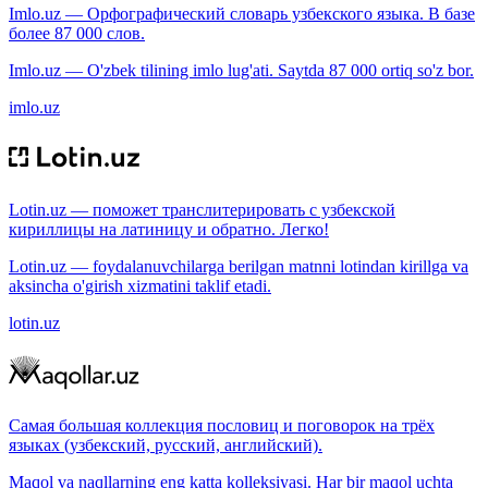
Imlo.uz — Орфографический словарь узбекского языка. В базе
более 87 000 слов.
Imlo.uz — O'zbek tilining imlo lug'ati. Saytda 87 000 ortiq so'z bor.
imlo.uz
Lotin.uz — поможет транслитерировать с узбекской
кириллицы на латиницу и обратно. Легко!
Lotin.uz — foydalanuvchilarga berilgan matnni lotindan kirillga va
aksincha o'girish xizmatini taklif etadi.
lotin.uz
Самая большая коллекция пословиц и поговорок на трёх
языках (узбекский, русский, английский).
Maqol va naqllarning eng katta kolleksiyasi. Har bir maqol uchta