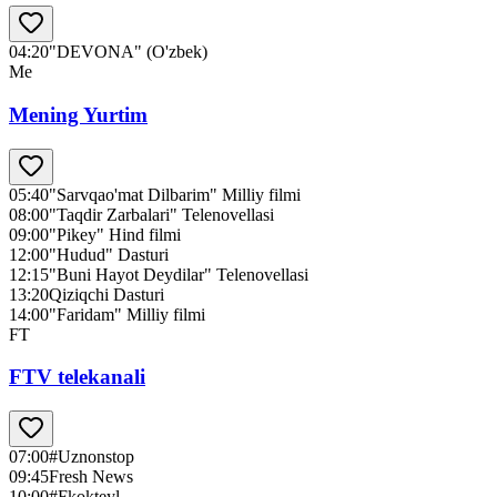
04:20
"DEVONA" (O'zbek)
Me
Mening Yurtim
05:40
"Sarvqao'mat Dilbarim" Milliy filmi
08:00
"Taqdir Zarbalari" Telenovellasi
09:00
"Pikey" Hind filmi
12:00
"Hudud" Dasturi
12:15
"Buni Hayot Deydilar" Telenovellasi
13:20
Qiziqchi Dasturi
14:00
"Faridam" Milliy filmi
FT
FTV telekanali
07:00
#Uznonstop
09:45
Fresh News
10:00
#Fkokteyl