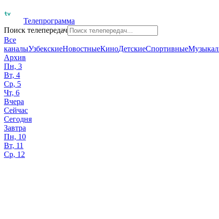
Телепрограмма
Поиск телепередач
Все
каналы
Узбекские
Новостные
Кино
Детские
Спортивные
Музыкал
Архив
Пн, 3
Вт, 4
Ср, 5
Чт, 6
Вчера
Сейчас
Сегодня
Завтра
Пн, 10
Вт, 11
Ср, 12