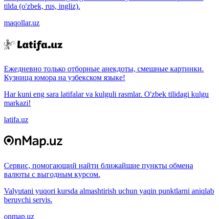
tilda (o'zbek, rus, ingliz).
maqollar.uz
Ежедневно только отборные анекдоты, смешные картинки.
Кузница юмора на узбекском языке!
Har kuni eng sara latifalar va kulguli rasmlar. O'zbek tilidagi kulgu
markazi!
latifa.uz
Сервис, помогающий найти ближайшие пункты обмена
валюты с выгодным курсом.
Valyutani yuqori kursda almashtirish uchun yaqin punktlarni aniqlab
beruvchi servis.
onmap.uz