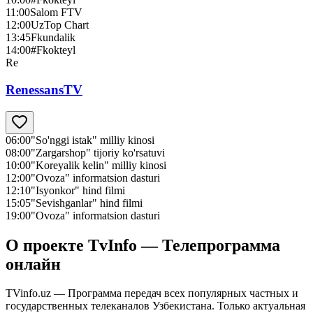
11:00
Salom FTV
12:00
UzTop Chart
13:45
Fkundalik
14:00
#Fkokteyl
Re
RenessansTV
06:00
"So'nggi istak" milliy kinosi
08:00
"Zargarshop" tijoriy ko'rsatuvi
10:00
"Koreyalik kelin" milliy kinosi
12:00
"Ovoza" informatsion dasturi
12:10
"Isyonkor" hind filmi
15:05
"Sevishganlar" hind filmi
19:00
"Ovoza" informatsion dasturi
О проекте TvInfo — Телепрограмма
онлайн
TVinfo.uz — Программа передач всех популярных частных и
государственных телеканалов Узбекистана. Только актуальная