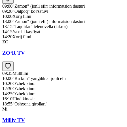
09:00
"Zamon" (jonli efir) informatsion dasturi
09:20
"Qalpoq" ko'rsatuvi
10:00
Xorij filmi
13:00
"Zamon" (jonli efir) informatsion dasturi
13:15
"Taqdirlar" telenovella (takror)
14:15
Yaxshi kayfiyat
14:20
Xorij filmi
ZO
ZO‘R TV
09:35
Multfilm
10:00
"Bu kun" yangiliklar jonli efir
10:20
O'zbek kino:
12:30
O'zbek kino:
14:25
O'zbek kino:
16:10
Hind kinosi:
18:55
"Oshxona qirollari"
Mi
Milliy TV