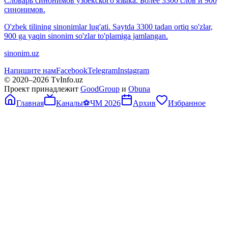
Словарь синонимов узбекского языка. Более 3300 слов и 900
синонимов.
O'zbek tilining sinonimlar lug'ati. Saytda 3300 tadan ortiq so'zlar,
900 ga yaqin sinonim so'zlar to'plamiga jamlangan.
sinonim.uz
Напишите нам
Facebook
Telegram
Instagram
© 2020–
2026
TvInfo.uz
Проект принадлежит
GoodGroup
и
Obuna
Главная
Каналы
⚽
ЧМ 2026
Архив
Избранное