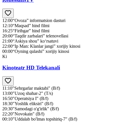
12:00
“Ovoza” informatsion dasturi
12:10
“Maqsad” hind filmi
16:25
“Firibgar” hind filmi
20:00
“Taqdir zarbalari” telenovellasi
21:00
“Askiya shou” ko‘rsatuvi
22:00
“Ip Man: Klanlar jangi” xorijiy kinosi
00:00
“Oyning qulashi” xorijiy kinosi
Ki
Kinoteatr HD Telekanali
11:10
"Sehrgarlar maktabi" (B/f)
13:00
"Uzoq shahar-2" (T/s)
16:50
"Operatsiya I" (B/f)
18:30
"Yoshlik eliksiri" (B/f)
20:30
"Samodagi o'g'irlik" (B/f)
22:20
"Novokain" (B/f)
00:10
"Uddalab bo'lmas topshiriq-7" (B/f)