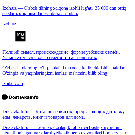
Izoh.uz — O'zbek tilining xalqona izohli lug'ati. 35 000 dan ortiq
so'zlar izohi, misollari va iboralari bilan.
izoh.uz
Полный смысл, происхождение, формы узбекских имён.
Узнайте смысл своего имени и имён близких.
O'zbek Ismlarning to'liq, batafsil ma'nosi, kelib chiqishi, shakllari.
O'zingiz va yaqinlaringizni ismlari ma'nosini bilib oling.
ismlar.com
DostavkaInfo — Каталог сервисов, предлагающих доставку
еды, лекарств, книг и товаров для дома.
DostavkaInfo — Taomlar, dorilar, kitoblar va boshqa uy uchun
kerakli bo'lagan narsalarni yetkazib berish xizmatlari bor servislar.