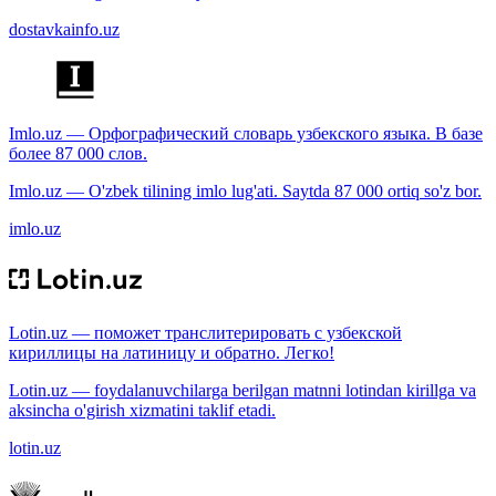
dostavkainfo.uz
Imlo.uz — Орфографический словарь узбекского языка. В базе
более 87 000 слов.
Imlo.uz — O'zbek tilining imlo lug'ati. Saytda 87 000 ortiq so'z bor.
imlo.uz
Lotin.uz — поможет транслитерировать с узбекской
кириллицы на латиницу и обратно. Легко!
Lotin.uz — foydalanuvchilarga berilgan matnni lotindan kirillga va
aksincha o'girish xizmatini taklif etadi.
lotin.uz