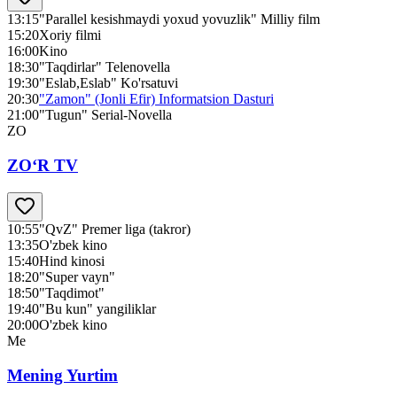
13:15
"Parallel kesishmaydi yoxud yovuzlik" Milliy film
15:20
Xoriy filmi
16:00
Kino
18:30
"Taqdirlar" Telenovella
19:30
"Eslab,Eslab" Ko'rsatuvi
20:30
"Zamon" (Jonli Efir) Informatsion Dasturi
21:00
"Tugun" Serial-Novella
ZO
ZO‘R TV
10:55
"QvZ" Premer liga (takror)
13:35
O'zbek kino
15:40
Hind kinosi
18:20
"Super vayn"
18:50
"Taqdimot"
19:40
"Bu kun" yangiliklar
20:00
O'zbek kino
Me
Mening Yurtim