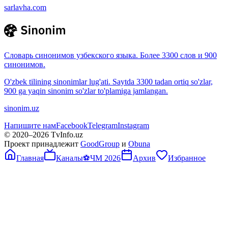
sarlavha.com
Словарь синонимов узбекского языка. Более 3300 слов и 900
синонимов.
O'zbek tilining sinonimlar lug'ati. Saytda 3300 tadan ortiq so'zlar,
900 ga yaqin sinonim so'zlar to'plamiga jamlangan.
sinonim.uz
Напишите нам
Facebook
Telegram
Instagram
© 2020–
2026
TvInfo.uz
Проект принадлежит
GoodGroup
и
Obuna
Главная
Каналы
⚽
ЧМ 2026
Архив
Избранное