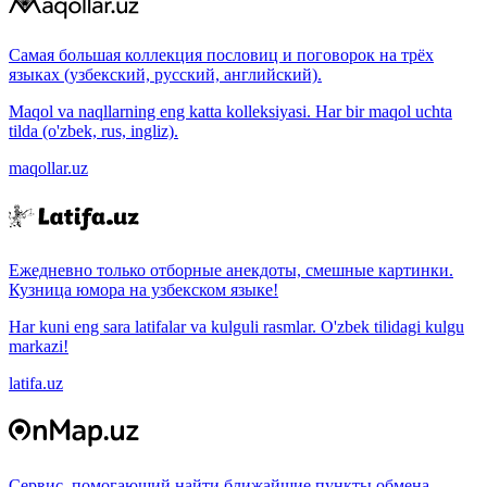
Самая большая коллекция пословиц и поговорок на трёх
языках (узбекский, русский, английский).
Maqol va naqllarning eng katta kolleksiyasi. Har bir maqol uchta
tilda (o'zbek, rus, ingliz).
maqollar.uz
Ежедневно только отборные анекдоты, смешные картинки.
Кузница юмора на узбекском языке!
Har kuni eng sara latifalar va kulguli rasmlar. O'zbek tilidagi kulgu
markazi!
latifa.uz
Сервис, помогающий найти ближайшие пункты обмена