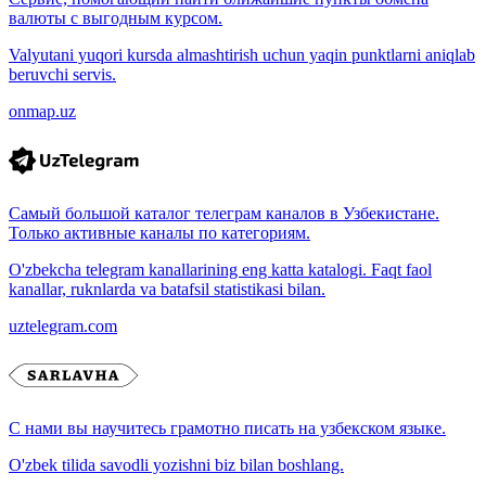
валюты с выгодным курсом.
Valyutani yuqori kursda almashtirish uchun yaqin punktlarni aniqlab
beruvchi servis.
onmap.uz
Самый большой каталог телеграм каналов в Узбекистане.
Только активные каналы по категориям.
O'zbekcha telegram kanallarining eng katta katalogi. Faqt faol
kanallar, ruknlarda va batafsil statistikasi bilan.
uztelegram.com
С нами вы научитесь грамотно писать на узбекском языке.
O'zbek tilida savodli yozishni biz bilan boshlang.