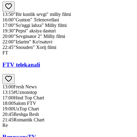
13:50
"Bir kunlik sevgi" milliy filmi
16:00
"Gumon" Telenovellasi
17:00
"So'nggi lahza" Milliy filmi
19:30
"Pepsi" aksiya dasturi
20:00
"Sevginator 2" Milliy filmi
22:00
"Izlarim" Ko'rsatuvi
22:45
"Snouden" Xorij filmi
FT
FTV telekanali
13:00
Fresh News
13:15
#Uznonstop
17:00
Hind Top Chart
18:00
Salom FTV
19:00
UzTop Chart
20:45
Beshga Besh
21:45
Romantik Chart
Re
RenessansTV