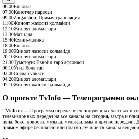
06:00
Еш оила
07:00
Қанотлар парвози
09:00
Zargarshop. Прямая трансляция
11:00
Жиноят жазосиз қолмайди
12:10
Жиноят аломатлари
13:30
Матилда
15:40
Келин-малика
18:00
Еш оила
19:00
Жиноят жазосиз қолмайди
20:10
Жиноят аломатлари
21:30
Тумстоун: Еввойи ғарб афсонаси
00:10
Ўғил бола гап
02:00
Соялар ўлкаси
04:20
Жиноят аломатлари
05:10
Жиноят жазосиз қолмайди
О проекте TvInfo — Телепрограмма он
TVinfo.uz — Программа передач всех популярных частных и го
телевизионных передач на все каналы на сегодня, завтра и бл
mma, бокс, новости, музыка, мультфильмы и другие передачи. Дл
прямом эфире бесплатно или платно лучшие тв каналы вещающ