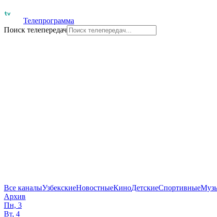
Телепрограмма
Поиск телепередач
Все каналы
Узбекские
Новостные
Кино
Детские
Спортивные
Муз
Архив
Пн, 3
Вт, 4