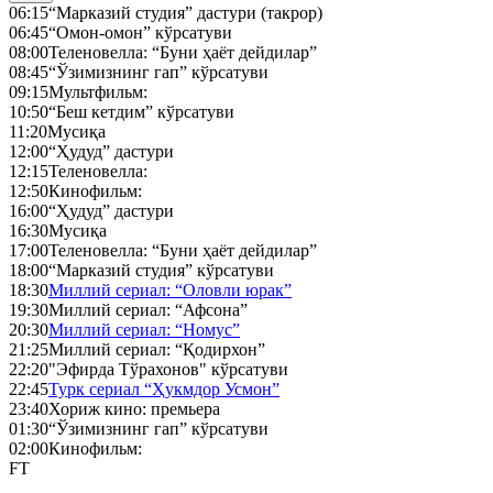
06:15
“Марказий студия” дастури (такрор)
06:45
“Омон-омон” кўрсатуви
08:00
Теленовелла: “Буни ҳаёт дейдилар”
08:45
“Ўзимизнинг гап” кўрсатуви
09:15
Мультфильм:
10:50
“Беш кетдим” кўрсатуви
11:20
Мусиқа
12:00
“Ҳудуд” дастури
12:15
Теленовелла:
12:50
Кинофильм:
16:00
“Ҳудуд” дастури
16:30
Мусиқа
17:00
Теленовелла: “Буни ҳаёт дейдилар”
18:00
“Марказий студия” кўрсатуви
18:30
Миллий сериал: “Оловли юрак”
19:30
Миллий сериал: “Афсона”
20:30
Миллий сериал: “Номус”
21:25
Миллий сериал: “Қодирхон”
22:20
"Эфирда Тўрахонов" кўрсатуви
22:45
Турк сериал “Ҳукмдор Усмон”
23:40
Хориж кино: премьера
01:30
“Ўзимизнинг гап” кўрсатуви
02:00
Кинофильм:
FT