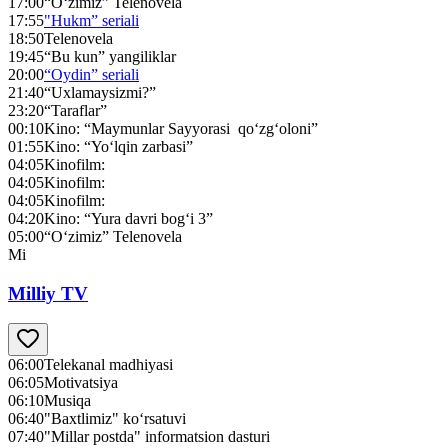
17:00
“O‘zimiz” Telenovela
17:55
"Hukm” seriali
18:50
Telenovela
19:45
“Bu kun” yangiliklar
20:00
“Oydin” seriali
21:40
“Uxlamaysizmi?”
23:20
“Taraflar”
00:10
Kino: “Maymunlar Sayyorasi qo‘zg‘oloni”
01:55
Kino: “Yo‘lqin zarbasi”
04:05
Kinofilm:
04:05
Kinofilm:
04:05
Kinofilm:
04:20
Kino: “Yura davri bog‘i 3”
05:00
“O‘zimiz” Telenovela
Mi
Milliy TV
06:00
Telekanal madhiyasi
06:05
Motivatsiya
06:10
Musiqa
06:40
"Baxtlimiz" ko‘rsatuvi
07:40
"Millar postda" informatsion dasturi