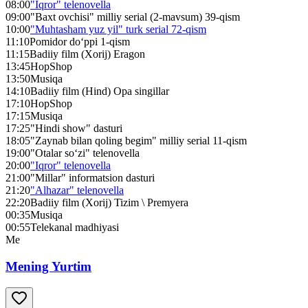
08:00
"Iqror" telenovella
09:00
"Baxt ovchisi" milliy serial (2-mavsum) 39-qism
10:00
"Muhtasham yuz yil" turk serial 72-qism
11:10
Pomidor do‘ppi 1-qism
11:15
Badiiy film (Xorij) Eragon
13:45
HopShop
13:50
Musiqa
14:10
Badiiy film (Hind) Opa singillar
17:10
HopShop
17:15
Musiqa
17:25
"Hindi show" dasturi
18:05
"Zaynab bilan qoling begim" milliy serial 11-qism
19:00
"Otalar so‘zi" telenovella
20:00
"Iqror" telenovella
21:00
"Millar" informatsion dasturi
21:20
"Alhazar" telenovella
22:20
Badiiy film (Xorij) Tizim \ Premyera
00:35
Musiqa
00:55
Telekanal madhiyasi
Me
Mening Yurtim