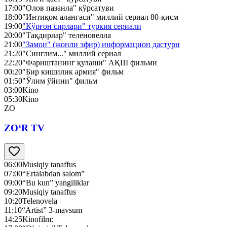
17:00
"Олов пазанла" кўрсатуви
18:00
"Интиқом алангаси" миллий сериал 80-қисм
19:00
"Қўрғон сирлари" туркия сериали
20:00
"Тақдирлар" теленовелла
21:00
"Замон" (жонли эфир) информацион дастури
21:20
"Синглим..." миллий сериал
22:20
"Фариштанинг қулаши" АҚШ фильми
00:20
"Бир кишилик армия" фильм
01:50
"Ўлим ўйини" фильм
03:00
Kino
05:30
Kino
ZO
ZO‘R TV
06:00
Musiqiy tanaffus
07:00
“Ertalabdan salom”
09:00
“Bu kun” yangiliklar
09:20
Musiqiy tanaffus
10:20
Telenovela
11:10
“Artist” 3-mavsum
14:25
Kinofilm: