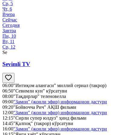
Ср, 5
Чт, 6
Вчера
Сейчас
Сегодня
Завтра
Пн, 10
Вт, 11
Ср, 12
Se
Sevimli TV
06:00
"Интиқом алангаси" миллий сериал (такрор)
06:50
"Севимли кун" кўрсатуви
08:00
"Тақдирлар" теленовелла
09:00
"Замон" (жонли эфир) информацион дастури
09:20
"Бойвочча Рич" АҚШ фильми
12:00
"Замон" (жонли эфир) информацион дастури
12:15
"Сирли супер юлдуз" ҳинд фильми
14:45
"Қалпоқ" (такрор) кўрсатуви
16:00
"Замон" (жонли эфир) информацион дастури
16:15
"Янги ҳаёт" кўрсатуви