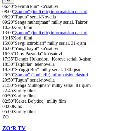
06:40
"Sevimli kun" ko'rsatuvi
08:00
"Zamon" (jonli efir) informatsion dasturi
08:20
"Tugun" serial-Novella
09:20
"Senga muhtojman" milliy serial. Takror
10:20
Xorij filmi
13:00
"Zamon" (jonli efir) informatsion dasturi
13:15
Xorij filmi
15:00
"Sevgi iztiroblari" milliy serial. 31-qism
16:00
"Yangi hayot" ko'rsatuvi
16:35
"Olov Pazanda" ko'rsatuvi
17:35
"Dengiz Hukmdori" Koreya seriali 3-qism
18:30
"Taqdirlar" telenovella
19:30
"So'nggi Bor" milliy serial. 130-qism
20:30
"Zamon" (Jonli efir) informatsion dasturi
20:50
"Tugun" serial-novella
21:50
"Senga Muhtojman" milliy serial. 81-qism
22:45
Xorijiy filmi
00:50
Xorijiy filmi
02:50
"Keksa Bo'ydoq" milliy film
03:00
Kino
05:00
Xorijiy filmi
ZO
ZO‘R TV