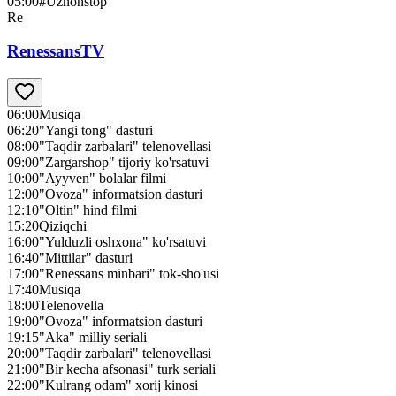
05:00
#Uznonstop
Re
RenessansTV
06:00
Musiqa
06:20
"Yangi tong" dasturi
08:00
"Taqdir zarbalari" telenovellasi
09:00
"Zargarshop" tijoriy ko'rsatuvi
10:00
"Ayyven" bolalar filmi
12:00
"Ovoza" informatsion dasturi
12:10
"Oltin" hind filmi
15:20
Qiziqchi
16:00
"Yulduzli oshxona" ko'rsatuvi
16:40
"Mittilar" dasturi
17:00
"Renessans minbari" tok-sho'usi
17:40
Musiqa
18:00
Telenovella
19:00
"Ovoza" informatsion dasturi
19:15
"Aka" milliy seriali
20:00
"Taqdir zarbalari" telenovellasi
21:00
"Bir kecha afsonasi" turk seriali
22:00
"Kulrang odam" xorij kinosi