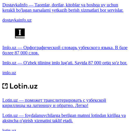
DostavkaInfo — Taomlar, dorilar, kitoblar va boshqa uy uchun
kerakli bo'lagan narsalarni yetkazib berish xizmatlari bor servislar.
dostavkainfo.uz
Imlo.uz — Орфографический словарь узбекского языка. В базе
более 87 000 слов.
Imlo.uz — O'zbek tilining imlo lug'ati. Saytda 87 000 ortiq so'z bor.
imlo.uz
Lotin.uz — поможет транслитерировать с узбекской
кириллицы на латиницу и обратно. Легко!
Lotin.uz — foydalanuvchilarga berilgan matnni lotindan kirillga va
aksincha o'girish xizmatini taklif etadi.
lotin.uz