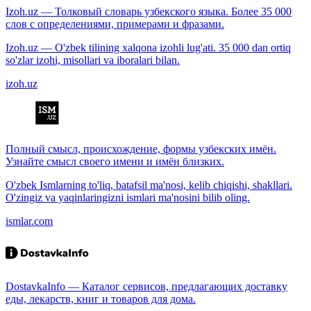
Izoh.uz — Толковый словарь узбекского языка. Более 35 000
слов с определениями, примерами и фразами.
Izoh.uz — O'zbek tilining xalqona izohli lug'ati. 35 000 dan ortiq
so'zlar izohi, misollari va iboralari bilan.
izoh.uz
Полный смысл, происхождение, формы узбекских имён.
Узнайте смысл своего имени и имён близких.
O'zbek Ismlarning to'liq, batafsil ma'nosi, kelib chiqishi, shakllari.
O'zingiz va yaqinlaringizni ismlari ma'nosini bilib oling.
ismlar.com
DostavkaInfo — Каталог сервисов, предлагающих доставку
еды, лекарств, книг и товаров для дома.