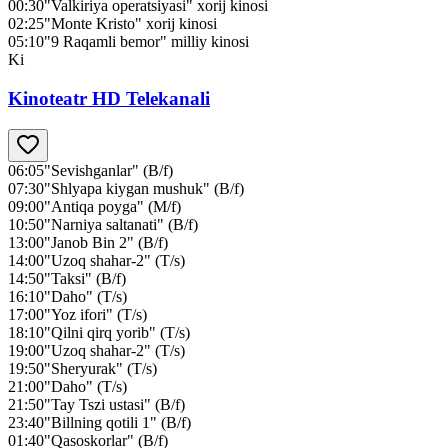
00:30
"Valkiriya operatsiyasi" xorij kinosi
02:25
"Monte Kristo" xorij kinosi
05:10
"9 Raqamli bemor" milliy kinosi
Ki
Kinoteatr HD Telekanali
06:05
"Sevishganlar" (B/f)
07:30
"Shlyapa kiygan mushuk" (B/f)
09:00
"Antiqa poyga" (M/f)
10:50
"Narniya saltanati" (B/f)
13:00
"Janob Bin 2" (B/f)
14:00
"Uzoq shahar-2" (T/s)
14:50
"Taksi" (B/f)
16:10
"Daho" (T/s)
17:00
"Yoz ifori" (T/s)
18:10
"Qilni qirq yorib" (T/s)
19:00
"Uzoq shahar-2" (T/s)
19:50
"Sheryurak" (T/s)
21:00
"Daho" (T/s)
21:50
"Tay Tszi ustasi" (B/f)
23:40
"Billning qotili 1" (B/f)
01:40
"Qasoskorlar" (B/f)