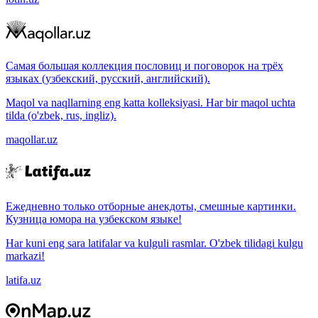
Самая большая коллекция пословиц и поговорок на трёх
языках (узбекский, русский, английский).
Maqol va naqllarning eng katta kolleksiyasi. Har bir maqol uchta
tilda (o'zbek, rus, ingliz).
maqollar.uz
Ежедневно только отборные анекдоты, смешные картинки.
Кузница юмора на узбекском языке!
Har kuni eng sara latifalar va kulguli rasmlar. O'zbek tilidagi kulgu
markazi!
latifa.uz