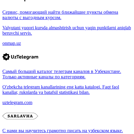
Сервис, помогающий найти ближайшие пункты обмена
валюты с выгодным курсом.
Valyutani yuqori kursda almashtirish uchun yaqin punktlarni aniqlab
beruvchi servis.
onmap.uz
Самый большой каталог телеграм каналов в Узбекистане.
Только активные каналы по категориям.
O'zbekcha telegram kanallarining eng katta katalogi. Faqt faol
kanallar, ruknlarda va batafsil statistikasi bilan.
uztelegram.com
С нами вы научитесь грамотно писать на узбекском языке.