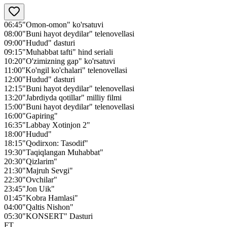
06:45
"Omon-omon" ko'rsatuvi
08:00
"Buni hayot deydilar" telenovellasi
09:00
"Hudud" dasturi
09:15
"Muhabbat tafti" hind seriali
10:20
"O'zimizning gap" ko'rsatuvi
11:00
"Ko'ngil ko'chalari" telenovellasi
12:00
"Hudud" dasturi
12:15
"Buni hayot deydilar" telenovellasi
13:20
"Jabrdiyda qotillar" milliy filmi
15:00
"Buni hayot deydilar" telenovellasi
16:00
"Gapiring"
16:35
"Labbay Xotinjon 2"
18:00
"Hudud"
18:15
"Qodirxon: Tasodif"
19:30
"Taqiqlangan Muhabbat"
20:30
"Qizlarim"
21:30
"Majruh Sevgi"
22:30
"Ovchilar"
23:45
"Jon Uik"
01:45
"Kobra Hamlasi"
04:00
"Qaltis Nishon"
05:30
"KONSERT" Dasturi
FT