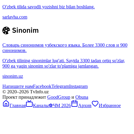
O'zbek tilida savodli yozishni biz bilan boshlang.
sarlavha.com
Словарь синонимов узбекского языка. Более 3300 слов и 900
синонимов.
O'zbek tilining sinonimlar lug'ati. Saytda 3300 tadan ortiq so'zlar,
900 ga yaqin sinonim so'zlar to'plamiga jamlangan.
sinonim.uz
Напишите нам
Facebook
Telegram
Instagram
© 2020–
2026
TvInfo.uz
Проект принадлежит
GoodGroup
и
Obuna
Главная
Каналы
⚽
ЧМ 2026
Архив
Избранное