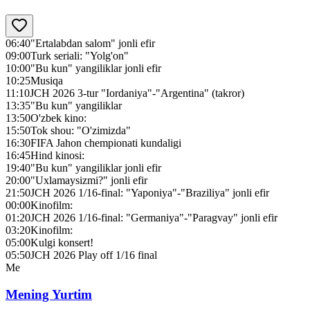
06:40
"Ertalabdan salom" jonli efir
09:00
Turk seriali: "Yolg'on"
10:00
"Bu kun" yangiliklar jonli efir
10:25
Musiqa
11:10
JCH 2026 3-tur "Iordaniya"-"Argentina" (takror)
13:35
"Bu kun" yangiliklar
13:50
O'zbek kino:
15:50
Tok shou: "O'zimizda"
16:30
FIFA Jahon chempionati kundaligi
16:45
Hind kinosi:
19:40
"Bu kun" yangiliklar jonli efir
20:00
"Uxlamaysizmi?" jonli efir
21:50
JCH 2026 1/16-final: "Yaponiya"-"Braziliya" jonli efir
00:00
Kinofilm:
01:20
JCH 2026 1/16-final: "Germaniya"-"Paragvay" jonli efir
03:20
Kinofilm:
05:00
Kulgi konsert!
05:50
JCH 2026 Play off 1/16 final
Me
Mening Yurtim