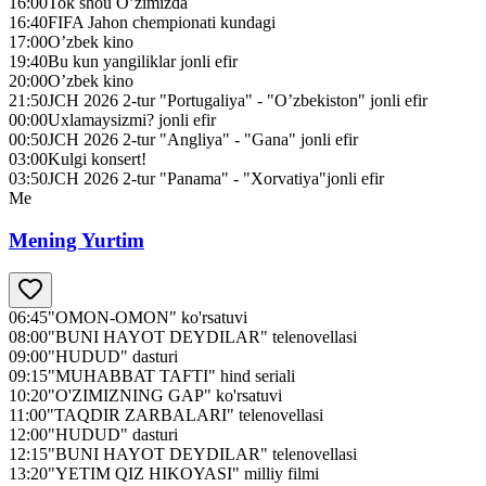
16:00
Tok shou O’zimizda
16:40
FIFA Jahon chempionati kundagi
17:00
O’zbek kino
19:40
Bu kun yangiliklar jonli efir
20:00
O’zbek kino
21:50
JCH 2026 2-tur "Portugaliya" - "O’zbekiston" jonli efir
00:00
Uxlamaysizmi? jonli efir
00:50
JCH 2026 2-tur "Angliya" - "Gana" jonli efir
03:00
Kulgi konsert!
03:50
JCH 2026 2-tur "Panama" - "Xorvatiya"jonli efir
Me
Mening Yurtim
06:45
"OMON-OMON" ko'rsatuvi
08:00
"BUNI HAYOT DEYDILAR" telenovellasi
09:00
"HUDUD" dasturi
09:15
"MUHABBAT TAFTI" hind seriali
10:20
"O'ZIMIZNING GAP" ko'rsatuvi
11:00
"TAQDIR ZARBALARI" telenovellasi
12:00
"HUDUD" dasturi
12:15
"BUNI HAYOT DEYDILAR" telenovellasi
13:20
"YETIM QIZ HIKOYASI" milliy filmi