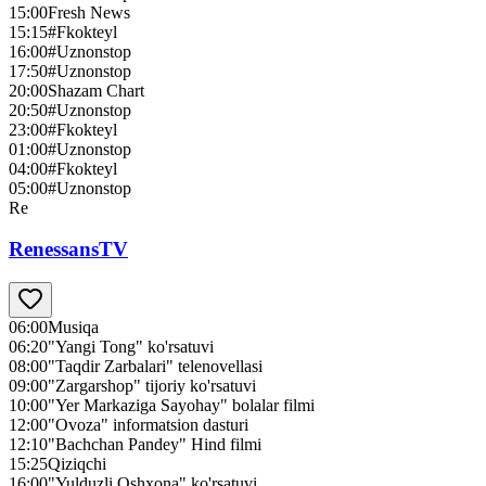
15:00
Fresh News
15:15
#Fkokteyl
16:00
#Uznonstop
17:50
#Uznonstop
20:00
Shazam Chart
20:50
#Uznonstop
23:00
#Fkokteyl
01:00
#Uznonstop
04:00
#Fkokteyl
05:00
#Uznonstop
Re
RenessansTV
06:00
Musiqa
06:20
"Yangi Tong" ko'rsatuvi
08:00
"Taqdir Zarbalari" telenovellasi
09:00
"Zargarshop" tijoriy ko'rsatuvi
10:00
"Yer Markaziga Sayohay" bolalar filmi
12:00
"Ovoza" informatsion dasturi
12:10
"Bachchan Pandey" Hind filmi
15:25
Qiziqchi
16:00
"Yulduzli Oshxona" ko'rsatuvi