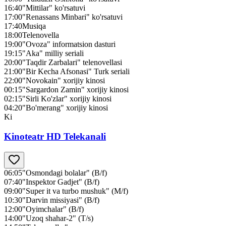
16:40
"Mittilar" ko'rsatuvi
17:00
"Renassans Minbari" ko'rsatuvi
17:40
Musiqa
18:00
Telenovella
19:00
"Ovoza" informatsion dasturi
19:15
"Aka" milliy seriali
20:00
"Taqdir Zarbalari" telenovellasi
21:00
"Bir Kecha Afsonasi" Turk seriali
22:00
"Novokain" xorijiy kinosi
00:15
"Sargardon Zamin" xorijiy kinosi
02:15
"Sirli Ko'zlar" xorijiy kinosi
04:20
"Bo'merang" xorijiy kinosi
Ki
Kinoteatr HD Telekanali
06:05
"Osmondagi bolalar" (B/f)
07:40
"Inspektor Gadjet" (B/f)
09:00
"Super it va turbo mushuk" (M/f)
10:30
"Darvin missiyasi" (B/f)
12:00
"Oyimchalar" (B/f)
14:00
"Uzoq shahar-2" (T/s)