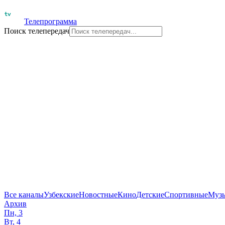
Телепрограмма
Поиск телепередач
Все каналы
Узбекские
Новостные
Кино
Детские
Спортивные
Муз
Архив
Пн, 3
Вт, 4