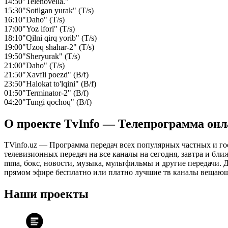
14:50
"Telenovella."
15:30
"Sotilgan yurak" (T/s)
16:10
"Daho" (T/s)
17:00
"Yoz ifori" (T/s)
18:10
"Qilni qirq yorib" (T/s)
19:00
"Uzoq shahar-2" (T/s)
19:50
"Sheryurak" (T/s)
21:00
"Daho" (T/s)
21:50
"Xavfli poezd" (B/f)
23:50
"Halokat to'lqini" (B/f)
01:50
"Terminator-2" (B/f)
04:20
"Tungi qochoq" (B/f)
О проекте TvInfo — Телепрограмма он
TVinfo.uz — Программа передач всех популярных частных и го
телевизионных передач на все каналы на сегодня, завтра и бл
mma, бокс, новости, музыка, мультфильмы и другие передачи. Дл
прямом эфире бесплатно или платно лучшие тв каналы вещающ
Наши проекты