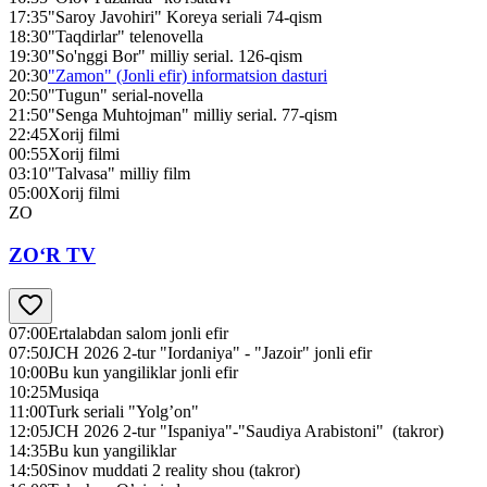
17:35
"Saroy Javohiri" Koreya seriali 74-qism
18:30
"Taqdirlar" telenovella
19:30
"So'nggi Bor" milliy serial. 126-qism
20:30
"Zamon" (Jonli efir) informatsion dasturi
20:50
"Tugun" serial-novella
21:50
"Senga Muhtojman" milliy serial. 77-qism
22:45
Xorij filmi
00:55
Xorij filmi
03:10
"Talvasa" milliy film
05:00
Xorij filmi
ZO
ZO‘R TV
07:00
Ertalabdan salom jonli efir
07:50
JCH 2026 2-tur "Iordaniya" - "Jazoir" jonli efir
10:00
Bu kun yangiliklar jonli efir
10:25
Musiqa
11:00
Turk seriali "Yolg’on"
12:05
JCH 2026 2-tur "Ispaniya"-"Saudiya Arabistoni" (takror)
14:35
Bu kun yangiliklar
14:50
Sinov muddati 2 reality shou (takror)