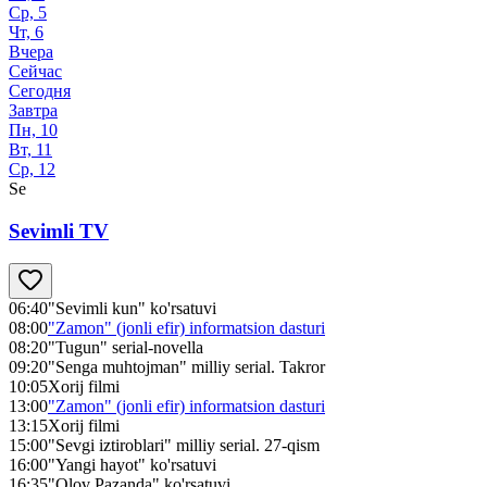
Ср, 5
Чт, 6
Вчера
Сейчас
Сегодня
Завтра
Пн, 10
Вт, 11
Ср, 12
Se
Sevimli TV
06:40
"Sevimli kun" ko'rsatuvi
08:00
"Zamon" (jonli efir) informatsion dasturi
08:20
"Tugun" serial-novella
09:20
"Senga muhtojman" milliy serial. Takror
10:05
Xorij filmi
13:00
"Zamon" (jonli efir) informatsion dasturi
13:15
Xorij filmi
15:00
"Sevgi iztiroblari" milliy serial. 27-qism
16:00
"Yangi hayot" ko'rsatuvi
16:35
"Olov Pazanda" ko'rsatuvi