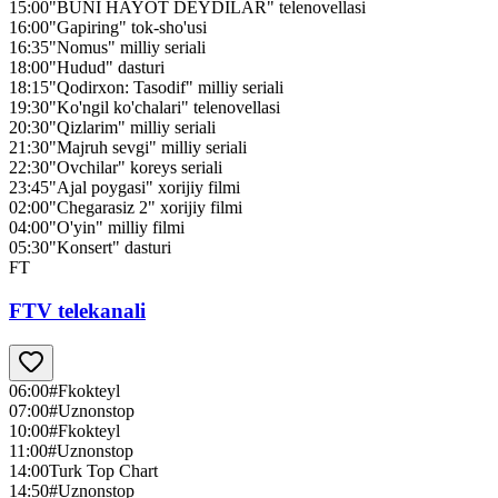
15:00
"BUNI HAYOT DEYDILAR" telenovellasi
16:00
"Gapiring" tok-sho'usi
16:35
"Nomus" milliy seriali
18:00
"Hudud" dasturi
18:15
"Qodirxon: Tasodif" milliy seriali
19:30
"Ko'ngil ko'chalari" telenovellasi
20:30
"Qizlarim" milliy seriali
21:30
"Majruh sevgi" milliy seriali
22:30
"Ovchilar" koreys seriali
23:45
"Ajal poygasi" xorijiy filmi
02:00
"Chegarasiz 2" xorijiy filmi
04:00
"O'yin" milliy filmi
05:30
"Konsert" dasturi
FT
FTV telekanali
06:00
#Fkokteyl
07:00
#Uznonstop
10:00
#Fkokteyl
11:00
#Uznonstop
14:00
Turk Top Chart
14:50
#Uznonstop