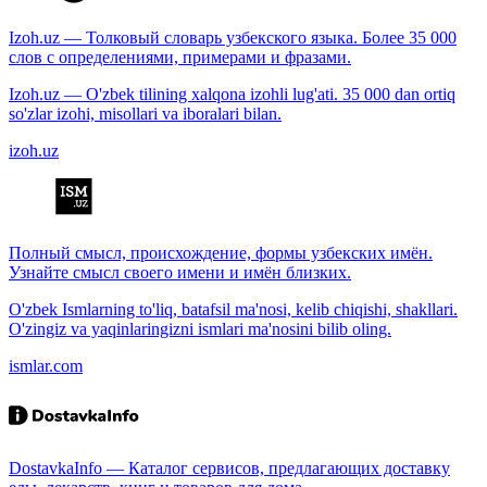
Izoh.uz — Толковый словарь узбекского языка. Более 35 000
слов с определениями, примерами и фразами.
Izoh.uz — O'zbek tilining xalqona izohli lug'ati. 35 000 dan ortiq
so'zlar izohi, misollari va iboralari bilan.
izoh.uz
Полный смысл, происхождение, формы узбекских имён.
Узнайте смысл своего имени и имён близких.
O'zbek Ismlarning to'liq, batafsil ma'nosi, kelib chiqishi, shakllari.
O'zingiz va yaqinlaringizni ismlari ma'nosini bilib oling.
ismlar.com
DostavkaInfo — Каталог сервисов, предлагающих доставку