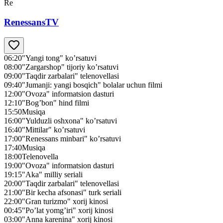
Re
RenessansTV
06:20
"Yangi tong" ko’rsatuvi
08:00
"Zargarshop" tijoriy ko’rsatuvi
09:00
"Taqdir zarbalari" telenovellasi
09:40
"Jumanji: yangi bosqich" bolalar uchun filmi
12:00
"Ovoza" informatsion dasturi
12:10
"Bog’bon" hind filmi
15:50
Musiqa
16:00
"Yulduzli oshxona" ko’rsatuvi
16:40
"Mittilar" ko’rsatuvi
17:00
"Renessans minbari" ko’rsatuvi
17:40
Musiqa
18:00
Telenovella
19:00
"Ovoza" informatsion dasturi
19:15
"Aka" milliy seriali
20:00
"Taqdir zarbalari" telenovellasi
21:00
"Bir kecha afsonasi" turk seriali
22:00
"Gran turizmo" xorij kinosi
00:45
"Po’lat yomg’iri" xorij kinosi
03:00
"Anna karenina" xorij kinosi