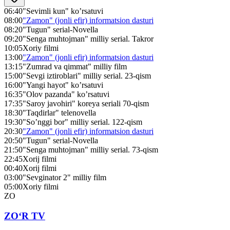
06:40
"Sevimli kun" ko’rsatuvi
08:00
"Zamon" (jonli efir) informatsion dasturi
08:20
"Tugun" serial-Novella
09:20
"Senga muhtojman" milliy serial. Takror
10:05
Xoriy filmi
13:00
"Zamon" (jonli efir) informatsion dasturi
13:15
"Zumrad va qimmat" milliy film
15:00
"Sevgi iztiroblari" milliy serial. 23-qism
16:00
"Yangi hayot" ko’rsatuvi
16:35
"Olov pazanda" ko’rsatuvi
17:35
"Saroy javohiri" koreya seriali 70-qism
18:30
"Taqdirlar" telenovella
19:30
"So’nggi bor" milliy serial. 122-qism
20:30
"Zamon" (jonli efir) informatsion dasturi
20:50
"Tugun" serial-Novella
21:50
"Senga muhtojman" milliy serial. 73-qism
22:45
Xorij filmi
00:40
Xorij filmi
03:00
"Sevginator 2" milliy film
05:00
Xoriy filmi
ZO
ZO‘R TV