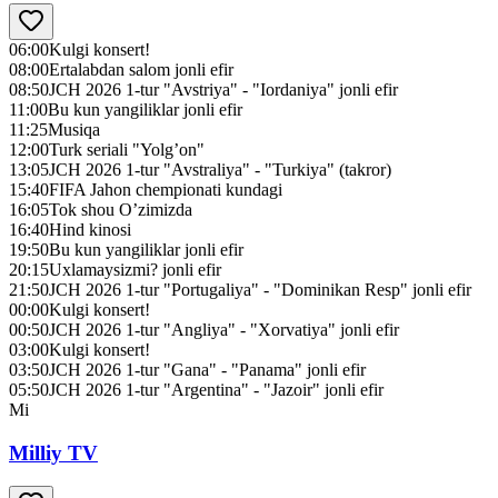
06:00
Kulgi konsert!
08:00
Ertalabdan salom jonli efir
08:50
JCH 2026 1-tur "Avstriya" - "Iordaniya" jonli efir
11:00
Bu kun yangiliklar jonli efir
11:25
Musiqa
12:00
Turk seriali "Yolg’on"
13:05
JCH 2026 1-tur "Avstraliya" - "Turkiya" (takror)
15:40
FIFA Jahon chempionati kundagi
16:05
Tok shou O’zimizda
16:40
Hind kinosi
19:50
Bu kun yangiliklar jonli efir
20:15
Uxlamaysizmi? jonli efir
21:50
JCH 2026 1-tur "Portugaliya" - "Dominikan Resp" jonli efir
00:00
Kulgi konsert!
00:50
JCH 2026 1-tur "Angliya" - "Xorvatiya" jonli efir
03:00
Kulgi konsert!
03:50
JCH 2026 1-tur "Gana" - "Panama" jonli efir
05:50
JCH 2026 1-tur "Argentina" - "Jazoir" jonli efir
Mi
Milliy TV