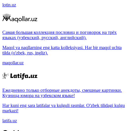
lotin.uz
Самая большая коллекция пословиц и поговорок на трёх
языках (узбекский, русский, английский).
Maqol va naqllarning eng katta kolleksiyasi. Har bir maqol uchta
tilda (o'zbek, rus, ingliz).
maqollar.uz
Ежедневно только отборные анекдоты, смешные картинки.
Кузница юмора на узбекском языке!
Har kuni eng sara latifalar va kulguli rasmlar. O'zbek tilidagi kulgu
markazi!
latifa.uz