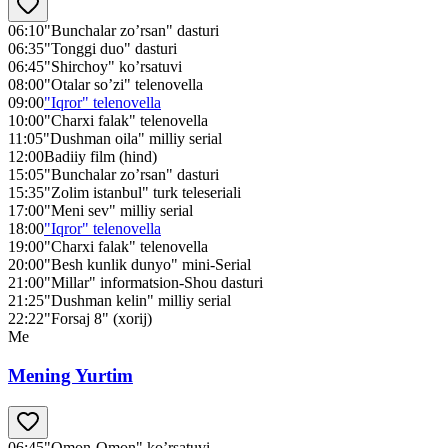
06:10
"Bunchalar zo’rsan" dasturi
06:35
"Tonggi duo" dasturi
06:45
"Shirchoy" ko’rsatuvi
08:00
"Otalar so’zi" telenovella
09:00
"Iqror" telenovella
10:00
"Charxi falak" telenovella
11:05
"Dushman oila" milliy serial
12:00
Badiiy film (hind)
15:05
"Bunchalar zo’rsan" dasturi
15:35
"Zolim istanbul" turk teleseriali
17:00
"Meni sev" milliy serial
18:00
"Iqror" telenovella
19:00
"Charxi falak" telenovella
20:00
"Besh kunlik dunyo" mini-Serial
21:00
"Millar" informatsion-Shou dasturi
21:25
"Dushman kelin" milliy serial
22:22
"Forsaj 8" (xorij)
Me
Mening Yurtim
06:45
"Omon-Omon" ko’rsatuvi