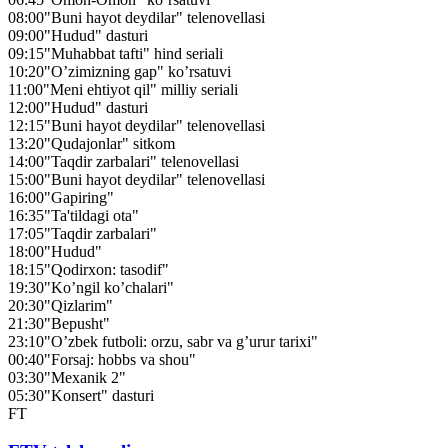
08:00
"Buni hayot deydilar" telenovellasi
09:00
"Hudud" dasturi
09:15
"Muhabbat tafti" hind seriali
10:20
"O’zimizning gap" ko’rsatuvi
11:00
"Meni ehtiyot qil" milliy seriali
12:00
"Hudud" dasturi
12:15
"Buni hayot deydilar" telenovellasi
13:20
"Qudajonlar" sitkom
14:00
"Taqdir zarbalari" telenovellasi
15:00
"Buni hayot deydilar" telenovellasi
16:00
"Gapiring"
16:35
"Ta'tildagi ota"
17:05
"Taqdir zarbalari"
18:00
"Hudud"
18:15
"Qodirxon: tasodif"
19:30
"Ko’ngil ko’chalari"
20:30
"Qizlarim"
21:30
"Bepusht"
23:10
"O’zbek futboli: orzu, sabr va g’urur tarixi"
00:40
"Forsaj: hobbs va shou"
03:30
"Mexanik 2"
05:30
"Konsert" dasturi
FT