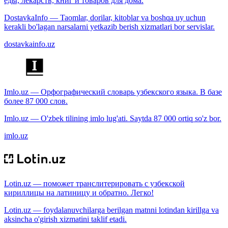
еды, лекарств, книг и товаров для дома.
DostavkaInfo — Taomlar, dorilar, kitoblar va boshqa uy uchun
kerakli bo'lagan narsalarni yetkazib berish xizmatlari bor servislar.
dostavkainfo.uz
Imlo.uz — Орфографический словарь узбекского языка. В базе
более 87 000 слов.
Imlo.uz — O'zbek tilining imlo lug'ati. Saytda 87 000 ortiq so'z bor.
imlo.uz
Lotin.uz — поможет транслитерировать с узбекской
кириллицы на латиницу и обратно. Легко!
Lotin.uz — foydalanuvchilarga berilgan matnni lotindan kirillga va
aksincha o'girish xizmatini taklif etadi.