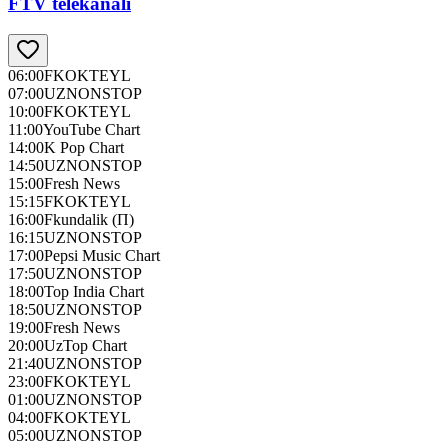
FTV telekanali
06:00
FKOKTEYL
07:00
UZNONSTOP
10:00
FKOKTEYL
11:00
YouTube Chart
14:00
K Pop Chart
14:50
UZNONSTOP
15:00
Fresh News
15:15
FKOKTEYL
16:00
Fkundalik (П)
16:15
UZNONSTOP
17:00
Pepsi Music Chart
17:50
UZNONSTOP
18:00
Top India Chart
18:50
UZNONSTOP
19:00
Fresh News
20:00
UzTop Chart
21:40
UZNONSTOP
23:00
FKOKTEYL
01:00
UZNONSTOP
04:00
FKOKTEYL
05:00
UZNONSTOP