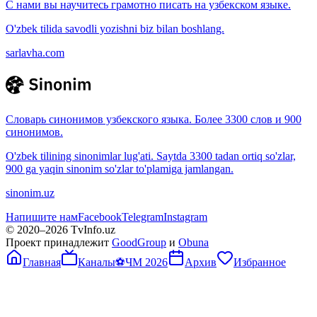
С нами вы научитесь грамотно писать на узбекском языке.
O'zbek tilida savodli yozishni biz bilan boshlang.
sarlavha.com
Словарь синонимов узбекского языка. Более 3300 слов и 900
синонимов.
O'zbek tilining sinonimlar lug'ati. Saytda 3300 tadan ortiq so'zlar,
900 ga yaqin sinonim so'zlar to'plamiga jamlangan.
sinonim.uz
Напишите нам
Facebook
Telegram
Instagram
© 2020–
2026
TvInfo.uz
Проект принадлежит
GoodGroup
и
Obuna
Главная
Каналы
⚽
ЧМ 2026
Архив
Избранное