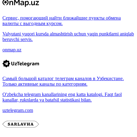
Сервис, помогающий найти ближайшие пункты обмена
валюты с выгодным курсом.
Valyutani yuqori kursda almashtirish uchun yaqin punktlarni aniqlab
beruvchi servis.
onmap.uz
Самый большой каталог телеграм каналов в Узбекистане.
Только активные каналы по категориям.
O'zbekcha telegram kanallarining eng katta katalogi. Faqt faol
kanallar, ruknlarda va batafsil statistikasi bilan.
uztelegram.com