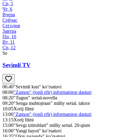
Ср, 5
Чт, 6
Вчера
Сейчас
Сегодня
Завтра
Пн, 10
Вт, 11
Ср, 12
Se
Sevimli TV
06:40
"Sevimli kun" ko’rsatuvi
08:00
"Zamon" (jonli efir) informatsion dasturi
08:20
"Tugun" serial-novella
09:20
"Senga muhtojman" milliy serial. takror
10:05
Xorij filmi
13:00
"Zamon" (jonli efir) informatsion dasturi
13:15
Xorij filmi
15:00
"Sevgi iztiroblari" milliy serial. 20-qism
16:00
"Yangi hayot" ko’rsatuvi
16:35
"Olov pazanda" ko’rsatuvi