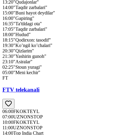
13:20
"Qudajonlar"
14:00
"Taqdir zarbalari"
15:00
"Buni hayot deydilar"
16:00
"Gapiring"
16:35
"Ta'tildagi ota"
17:05
"Taqdir zarbalari"
18:00
"Hudud"
18:15
"Qodirxon: tasodif"
19:30
"Ko’ngil ko’chalari"
20:30
"Qizlarim"
21:30
"Yashirin gunoh"
23:10
"Asiralar"
02:25
"Stoun yuragi"
05:00
"Meni kechir"
FT
FTV telekanali
06:00
FKOKTEYL
07:00
UZNONSTOP
10:00
FKOKTEYL
11:00
UZNONSTOP
14:00
Top India Chart