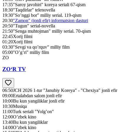
17:35
"Saroy javohiri" koreya seriali 67-qism
18:30
"Taqdirlar" telenovella
19:30
"So’nggi bor" milliy serial. 119-qism
20:30
"Zamon" (jonli efir) informatsion dasturi
20:50
"Tugun" serial-novella
21:50
"Senga muhtojman" milliy serial. 70-qism
22:45
Xorij filmi
01:20
Xorij filmi
03:30
"Sevgi va qo’rquv" milliy film
05:00
"O’g’ri" milliy film
ZO
ZO‘R TV
06:50
JCH 2026 1-tur "Janubiy Koreya" - "Chexiya" jonli efir
09:00
Ertalabdan salom jonli efir
10:00
Bu kun yangiliklar jonli efir
10:30
Musiqa
11:00
Turk seriali "Yolg’on"
12:00
O’zbek kino
13:40
Bu kun yangiliklar
14:00
O’zbek kino