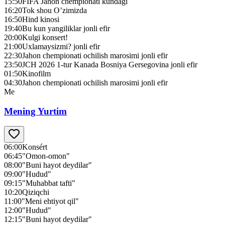
15:50
FIFA Jahon chempionati kundagi
16:20
Tok shou O’zimizda
16:50
Hind kinosi
19:40
Bu kun yangiliklar jonli efir
20:00
Kulgi konsert!
21:00
Uxlamaysizmi? jonli efir
22:30
Jahon chempionati ochilish marosimi jonli efir
23:50
JCH 2026 1-tur Kanada Bosniya Gersegovina jonli efir
01:50
Kinofilm
04:30
Jahon chempionati ochilish marosimi jonli efir
Me
Mening Yurtim
06:00
Konsért
06:45
"Omon-omon"
08:00
"Buni hayot deydilar"
09:00
"Hudud"
09:15
"Muhabbat tafti"
10:20
Qiziqchi
11:00
"Meni ehtiyot qil"
12:00
"Hudud"
12:15
"Buni hayot deydilar"