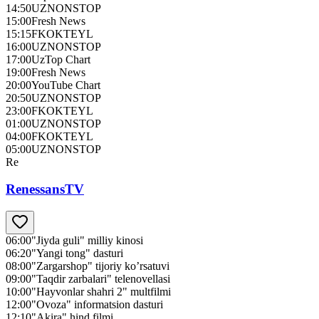
14:50
UZNONSTOP
15:00
Fresh News
15:15
FKOKTEYL
16:00
UZNONSTOP
17:00
UzTop Chart
19:00
Fresh News
20:00
YouTube Chart
20:50
UZNONSTOP
23:00
FKOKTEYL
01:00
UZNONSTOP
04:00
FKOKTEYL
05:00
UZNONSTOP
Re
RenessansTV
06:00
"Jiyda guli" milliy kinosi
06:20
"Yangi tong" dasturi
08:00
"Zargarshop" tijoriy ko’rsatuvi
09:00
"Taqdir zarbalari" telenovellasi
10:00
"Hayvonlar shahri 2" multfilmi
12:00
"Ovoza" informatsion dasturi
12:10
"Akira" hind filmi