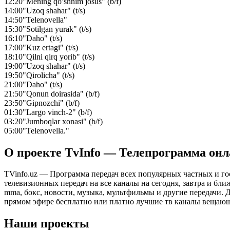
12:20
"Mening qo’shnim josus" (b/f)
14:00
"Uzoq shahar" (t/s)
14:50
"Telenovella"
15:30
"Sotilgan yurak" (t/s)
16:10
"Daho" (t/s)
17:00
"Kuz ertagi" (t/s)
18:10
"Qilni qirq yorib" (t/s)
19:00
"Uzoq shahar" (t/s)
19:50
"Qirolicha" (t/s)
21:00
"Daho" (t/s)
21:50
"Qonun doirasida" (b/f)
23:50
"Gipnozchi" (b/f)
01:30
"Largo vinch-2" (b/f)
03:20
"Jumboqlar xonasi" (b/f)
05:00
"Telenovella."
О проекте TvInfo — Телепрограмма он
TVinfo.uz — Программа передач всех популярных частных и го
телевизионных передач на все каналы на сегодня, завтра и бл
mma, бокс, новости, музыка, мультфильмы и другие передачи. Дл
прямом эфире бесплатно или платно лучшие тв каналы вещающ
Наши проекты