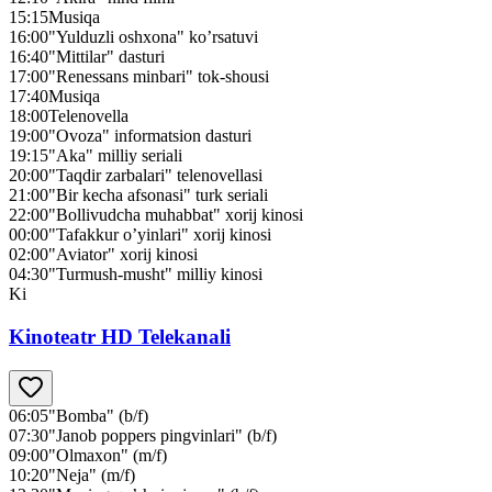
15:15
Musiqa
16:00
"Yulduzli oshxona" ko’rsatuvi
16:40
"Mittilar" dasturi
17:00
"Renessans minbari" tok-shousi
17:40
Musiqa
18:00
Telenovella
19:00
"Ovoza" informatsion dasturi
19:15
"Aka" milliy seriali
20:00
"Taqdir zarbalari" telenovellasi
21:00
"Bir kecha afsonasi" turk seriali
22:00
"Bollivudcha muhabbat" xorij kinosi
00:00
"Tafakkur o’yinlari" xorij kinosi
02:00
"Aviator" xorij kinosi
04:30
"Turmush-musht" milliy kinosi
Ki
Kinoteatr HD Telekanali
06:05
"Bomba" (b/f)
07:30
"Janob poppers pingvinlari" (b/f)
09:00
"Olmaxon" (m/f)
10:20
"Neja" (m/f)