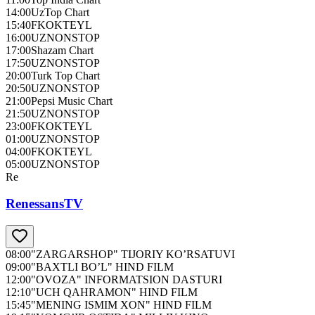
14:00
UzTop Chart
15:40
FKOKTEYL
16:00
UZNONSTOP
17:00
Shazam Chart
17:50
UZNONSTOP
20:00
Turk Top Chart
20:50
UZNONSTOP
21:00
Pepsi Music Chart
21:50
UZNONSTOP
23:00
FKOKTEYL
01:00
UZNONSTOP
04:00
FKOKTEYL
05:00
UZNONSTOP
Re
RenessansTV
08:00
"ZARGARSHOP" TIJORIY KO’RSATUVI
09:00
"BAXTLI BO’L" HIND FILM
12:00
"OVOZA" INFORMATSION DASTURI
12:10
"UCH QAHRAMON" HIND FILM
15:45
"MENING ISMIM XON" HIND FILM