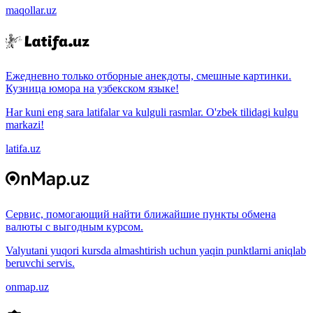
maqollar.uz
Ежедневно только отборные анекдоты, смешные картинки.
Кузница юмора на узбекском языке!
Har kuni eng sara latifalar va kulguli rasmlar. O'zbek tilidagi kulgu
markazi!
latifa.uz
Сервис, помогающий найти ближайшие пункты обмена
валюты с выгодным курсом.
Valyutani yuqori kursda almashtirish uchun yaqin punktlarni aniqlab
beruvchi servis.
onmap.uz