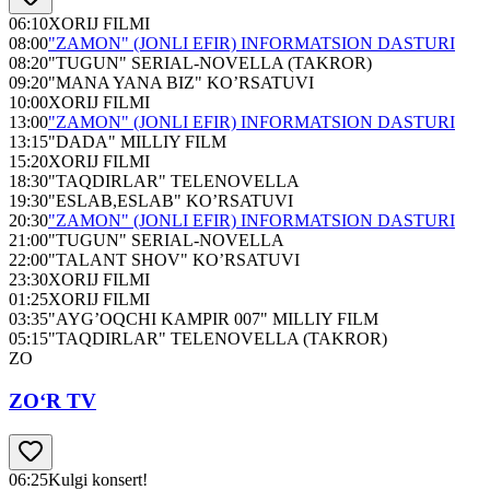
06:10
XORIJ FILMI
08:00
"ZAMON" (JONLI EFIR) INFORMATSION DASTURI
08:20
"TUGUN" SERIAL-NOVELLA (TAKROR)
09:20
"MANA YANA BIZ" KO’RSATUVI
10:00
XORIJ FILMI
13:00
"ZAMON" (JONLI EFIR) INFORMATSION DASTURI
13:15
"DADA" MILLIY FILM
15:20
XORIJ FILMI
18:30
"TAQDIRLAR" TELENOVELLA
19:30
"ESLAB,ESLAB" KO’RSATUVI
20:30
"ZAMON" (JONLI EFIR) INFORMATSION DASTURI
21:00
"TUGUN" SERIAL-NOVELLA
22:00
"TALANT SHOV" KO’RSATUVI
23:30
XORIJ FILMI
01:25
XORIJ FILMI
03:35
"AYG’OQCHI KAMPIR 007" MILLIY FILM
05:15
"TAQDIRLAR" TELENOVELLA (TAKROR)
ZO
ZO‘R TV
06:25
Kulgi konsert!