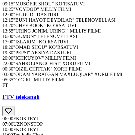
09:15
"MUSOFIR SHOU" KO’RSATUVI
10:25
"VOYDOD" MILLIY FILMI
12:00
"HUDUD" DASTURI
12:15
"BUNI HAYOT DEYDILAR" TELENOVELLASI
13:20
"CHEF BOOK" KO’RSATUVI
13:55
"URING JONIM, URING!" MILLIY FILMI
16:00
"GUMON" TELENOVELLASI
17:00
"IZLARIM" KO’RSATUVI
18:20
"OMAD SHOU" KO’RSATUVI
19:30
"PEPSI" AKSIYA DASTURI
20:00
"ICHKUYOV" MILLIY FILMI
22:00
"SAHRO JANGCHISI" XORIJ FILMI
00:30
"QIZIL CHITTAK" XORIJ FILMI
03:00
"ODAM YARATGAN MAXLUQLAR" XORIJ FILMI
05:35
"O’G’RI" MILLIY FILMI
FT
FTV telekanali
06:00
FKOKTEYL
07:00
UZNONSTOP
10:00
FKOKTEYL
11:00
Top India Chart