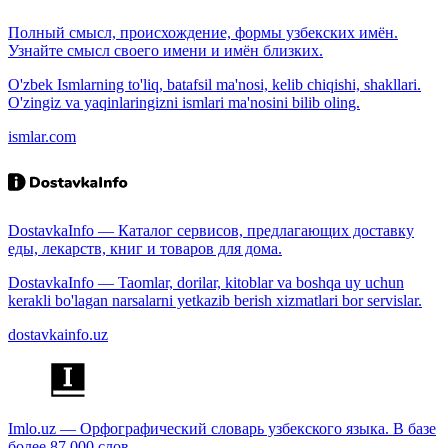
Полный смысл, происхождение, формы узбекских имён.
Узнайте смысл своего имени и имён близких.
O'zbek Ismlarning to'liq, batafsil ma'nosi, kelib chiqishi, shakllari.
O'zingiz va yaqinlaringizni ismlari ma'nosini bilib oling.
ismlar.com
DostavkaInfo — Каталог сервисов, предлагающих доставку
еды, лекарств, книг и товаров для дома.
DostavkaInfo — Taomlar, dorilar, kitoblar va boshqa uy uchun
kerakli bo'lagan narsalarni yetkazib berish xizmatlari bor servislar.
dostavkainfo.uz
Imlo.uz — Орфографический словарь узбекского языка. В базе
более 87 000 слов.