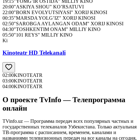
19:15
"YOMG’IR OSTIDA" MILLIY KINO
20:00
"ASKIYA SHOU" KO’RSATUVI
22:00
"BORN EVOLYUTSIYASI" XORIJ KINOSI
00:35
"MARSDA YOLG’IZ" XORIJ KINOSI
02:50
"SAROBGA AYLANGAN ODAM" XORIJ KINOSI
04:30
"TOSHKENTIM ONAM" MILLIY KINO
05:50
"101 REYS" MILLIY KINO
Ki
Kinoteatr HD Telekanali
02:00
KINOTEATR
03:00
KINOTEATR
04:00
KINOTEATR
О проекте TvInfo — Телепрограмма
онлайн
TVinfo.uz — Программа передач всех популярных частных и
государственных телеканалов Узбекистана. Только актуальная
ТВ-программа с расписанием, временем, каналами и
названиями телевизионных передач на все каналы на сегодня,