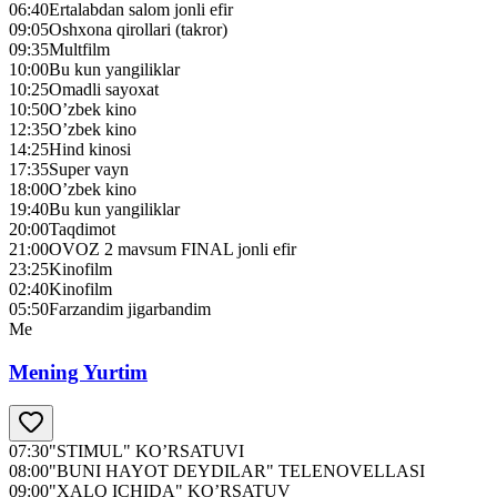
06:40
Ertalabdan salom jonli efir
09:05
Oshxona qirollari (takror)
09:35
Multfilm
10:00
Bu kun yangiliklar
10:25
Omadli sayoxat
10:50
O’zbek kino
12:35
O’zbek kino
14:25
Hind kinosi
17:35
Super vayn
18:00
O’zbek kino
19:40
Bu kun yangiliklar
20:00
Taqdimot
21:00
OVOZ 2 mavsum FINAL jonli efir
23:25
Kinofilm
02:40
Kinofilm
05:50
Farzandim jigarbandim
Me
Mening Yurtim
07:30
"STIMUL" KO’RSATUVI
08:00
"BUNI HAYOT DEYDILAR" TELENOVELLASI
09:00
"XALQ ICHIDA" KO’RSATUV