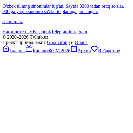
O'zbek tilining sinonimlar lug'ati. Saytda 3300 tadan ortiq so'zlar,
900 ga yaqin sinonim so'zlar to'plamiga jamlangan.
sinonim.uz
Напишите нам
Facebook
Telegram
Instagram
© 2020–
2026
TvInfo.uz
Проект принадлежит
GoodGroup
и
Obuna
Главная
Каналы
⚽
ЧМ 2026
Архив
Избранное