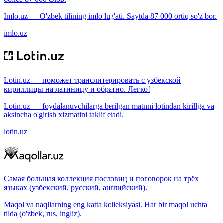
Imlo.uz — O'zbek tilining imlo lug'ati. Saytda 87 000 ortiq so'z bor.
imlo.uz
Lotin.uz — поможет транслитерировать с узбекской
кириллицы на латиницу и обратно. Легко!
Lotin.uz — foydalanuvchilarga berilgan matnni lotindan kirillga va
aksincha o'girish xizmatini taklif etadi.
lotin.uz
Самая большая коллекция пословиц и поговорок на трёх
языках (узбекский, русский, английский).
Maqol va naqllarning eng katta kolleksiyasi. Har bir maqol uchta
tilda (o'zbek, rus, ingliz).