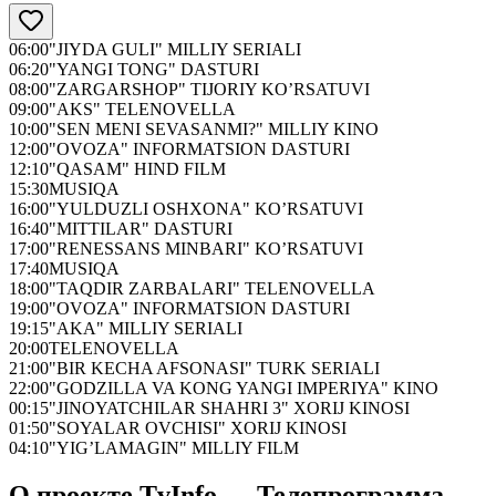
06:00
"JIYDA GULI" MILLIY SERIALI
06:20
"YANGI TONG" DASTURI
08:00
"ZARGARSHOP" TIJORIY KO’RSATUVI
09:00
"AKS" TELENOVELLA
10:00
"SEN MENI SEVASANMI?" MILLIY KINO
12:00
"OVOZA" INFORMATSION DASTURI
12:10
"QASAM" HIND FILM
15:30
MUSIQA
16:00
"YULDUZLI OSHXONA" KO’RSATUVI
16:40
"MITTILAR" DASTURI
17:00
"RENESSANS MINBARI" KO’RSATUVI
17:40
MUSIQA
18:00
"TAQDIR ZARBALARI" TELENOVELLA
19:00
"OVOZA" INFORMATSION DASTURI
19:15
"AKA" MILLIY SERIALI
20:00
TELENOVELLA
21:00
"BIR KECHA AFSONASI" TURK SERIALI
22:00
"GODZILLA VA KONG YANGI IMPERIYA" KINO
00:15
"JINOYATCHILAR SHAHRI 3" XORIJ KINOSI
01:50
"SOYALAR OVCHISI" XORIJ KINOSI
04:10
"YIG’LAMAGIN" MILLIY FILM
О проекте TvInfo — Телепрограмма