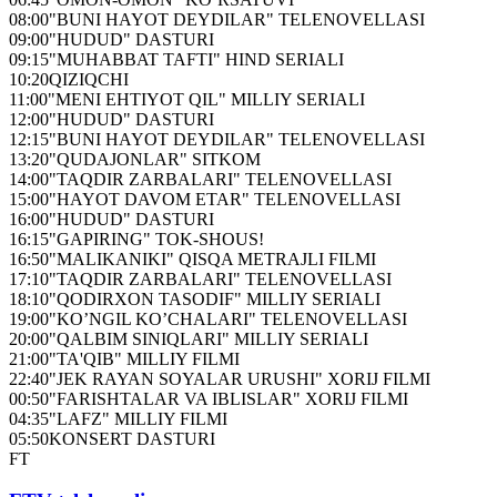
08:00
"BUNI HAYOT DEYDILAR" TELENOVELLASI
09:00
"HUDUD" DASTURI
09:15
"MUHABBAT TAFTI" HIND SERIALI
10:20
QIZIQCHI
11:00
"MENI EHTIYOT QIL" MILLIY SERIALI
12:00
"HUDUD" DASTURI
12:15
"BUNI HAYOT DEYDILAR" TELENOVELLASI
13:20
"QUDAJONLAR" SITKOM
14:00
"TAQDIR ZARBALARI" TELENOVELLASI
15:00
"HAYOT DAVOM ETAR" TELENOVELLASI
16:00
"HUDUD" DASTURI
16:15
"GAPIRING" TOK-SHOUS!
16:50
"MALIKANIKI" QISQA METRAJLI FILMI
17:10
"TAQDIR ZARBALARI" TELENOVELLASI
18:10
"QODIRXON TASODIF" MILLIY SERIALI
19:00
"KO’NGIL KO’CHALARI" TELENOVELLASI
20:00
"QALBIM SINIQLARI" MILLIY SERIALI
21:00
"TA'QIB" MILLIY FILMI
22:40
"JEK RAYAN SOYALAR URUSHI" XORIJ FILMI
00:50
"FARISHTALAR VA IBLISLAR" XORIJ FILMI
04:35
"LAFZ" MILLIY FILMI
05:50
KONSERT DASTURI
FT