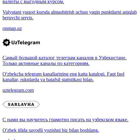
валюты с выгодным курсом.
Valyutani yuqori kursda almashtirish uchun yaqin punktlarni aniqlab
beruvchi servis.
onmap.uz
Самый большой каталог телеграм каналов в Узбекистане.
Только активные каналы по категориям.
O'zbekcha telegram kanallarining eng katta katalogi. Faqt faol
kanallar, ruknlarda va batafsil statistikasi bilan.
uztelegram.com
С нами вы научитесь грамотно писать на узбекском языке.
O'zbek tilida savodli yozishni biz bilan boshlang.