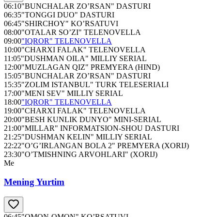
06:10
"BUNCHALAR ZO’RSAN" DASTURI
06:35
"TONGGI DUO" DASTURI
06:45
"SHIRCHOY" KO’RSATUVI
08:00
"OTALAR SO’ZI" TELENOVELLA
09:00
"IQROR" TELENOVELLA
10:00
"CHARXI FALAK" TELENOVELLA
11:05
"DUSHMAN OILA" MILLIY SERIAL
12:00
"MUZLAGAN QIZ" PREMYERA (HIND)
15:05
"BUNCHALAR ZO’RSAN" DASTURI
15:35
"ZOLIM ISTANBUL" TURK TELESERIALI
17:00
"MENI SEV" MILLIY SERIAL
18:00
"IQROR" TELENOVELLA
19:00
"CHARXI FALAK" TELENOVELLA
20:00
"BESH KUNLIK DUNYO" MINI-SERIAL
21:00
"MILLAR" INFORMATSION-SHOU DASTURI
21:25
"DUSHMAN KELIN" MILLIY SERIAL
22:22
"O’G’IRLANGAN BOLA 2" PREMYERA (XORIJ)
23:30
"O’TMISHNING ARVOHLARI" (XORIJ)
Me
Mening Yurtim
06:45
"OMON-OMON" KO’RSATUVI