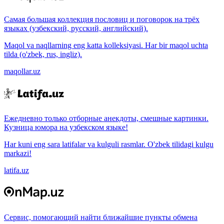
Самая большая коллекция пословиц и поговорок на трёх
языках (узбекский, русский, английский).
Maqol va naqllarning eng katta kolleksiyasi. Har bir maqol uchta
tilda (o'zbek, rus, ingliz).
maqollar.uz
Ежедневно только отборные анекдоты, смешные картинки.
Кузница юмора на узбекском языке!
Har kuni eng sara latifalar va kulguli rasmlar. O'zbek tilidagi kulgu
markazi!
latifa.uz
Сервис, помогающий найти ближайшие пункты обмена