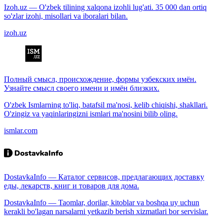
Izoh.uz — O'zbek tilining xalqona izohli lug'ati. 35 000 dan ortiq
so'zlar izohi, misollari va iboralari bilan.
izoh.uz
Полный смысл, происхождение, формы узбекских имён.
Узнайте смысл своего имени и имён близких.
O'zbek Ismlarning to'liq, batafsil ma'nosi, kelib chiqishi, shakllari.
O'zingiz va yaqinlaringizni ismlari ma'nosini bilib oling.
ismlar.com
DostavkaInfo — Каталог сервисов, предлагающих доставку
еды, лекарств, книг и товаров для дома.
DostavkaInfo — Taomlar, dorilar, kitoblar va boshqa uy uchun
kerakli bo'lagan narsalarni yetkazib berish xizmatlari bor servislar.