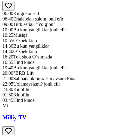
06:00
Kulgi konsert!
06:40
Ertalabdan salom jonli efir
09:00
Turk seriali "Yolg’on"
10:00
Bu kun yangiliklar jonli efir
10:25
Musiqa
10:55
O’zbek kino
14:30
Bu kun yangiliklar
14:40
O’zbek kino
16:20
Tok shou O’zimizda
16:55
Hind kinosi
19:40
Bu kun yangiliklar jonli efir
20:00
"BRB Lift"
21:00
Sahnada ikkimiz 2 mavsum Final
22:05
Uxlamaysizmi? jonli efir
23:30
Kinofilm
01:50
Kinofilm
03:45
Hind kinosi
Mi
Milliy TV