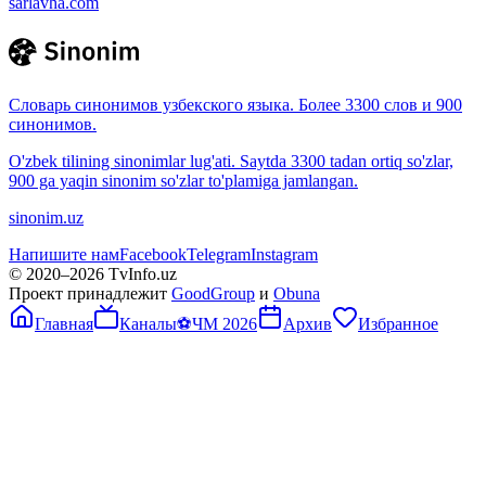
sarlavha.com
Словарь синонимов узбекского языка. Более 3300 слов и 900
синонимов.
O'zbek tilining sinonimlar lug'ati. Saytda 3300 tadan ortiq so'zlar,
900 ga yaqin sinonim so'zlar to'plamiga jamlangan.
sinonim.uz
Напишите нам
Facebook
Telegram
Instagram
© 2020–
2026
TvInfo.uz
Проект принадлежит
GoodGroup
и
Obuna
Главная
Каналы
⚽
ЧМ 2026
Архив
Избранное