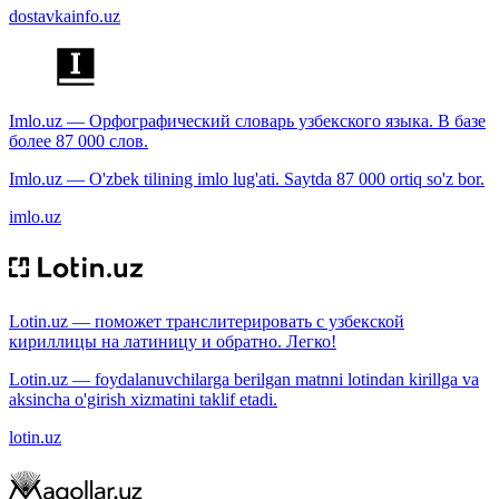
dostavkainfo.uz
Imlo.uz — Орфографический словарь узбекского языка. В базе
более 87 000 слов.
Imlo.uz — O'zbek tilining imlo lug'ati. Saytda 87 000 ortiq so'z bor.
imlo.uz
Lotin.uz — поможет транслитерировать с узбекской
кириллицы на латиницу и обратно. Легко!
Lotin.uz — foydalanuvchilarga berilgan matnni lotindan kirillga va
aksincha o'girish xizmatini taklif etadi.
lotin.uz