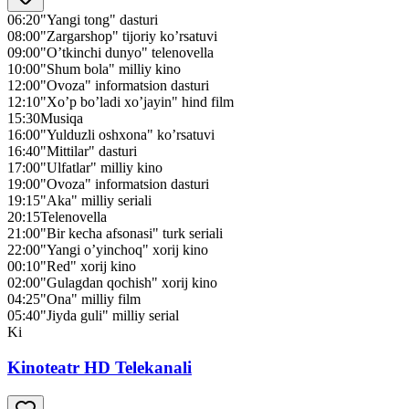
06:20
"Yangi tong" dasturi
08:00
"Zargarshop" tijoriy ko’rsatuvi
09:00
"O’tkinchi dunyo" telenovella
10:00
"Shum bola" milliy kino
12:00
"Ovoza" informatsion dasturi
12:10
"Xo’p bo’ladi xo’jayin" hind film
15:30
Musiqa
16:00
"Yulduzli oshxona" ko’rsatuvi
16:40
"Mittilar" dasturi
17:00
"Ulfatlar" milliy kino
19:00
"Ovoza" informatsion dasturi
19:15
"Aka" milliy seriali
20:15
Telenovella
21:00
"Bir kecha afsonasi" turk seriali
22:00
"Yangi o’yinchoq" xorij kino
00:10
"Red" xorij kino
02:00
"Gulagdan qochish" xorij kino
04:25
"Ona" milliy film
05:40
"Jiyda guli" milliy serial
Ki
Kinoteatr HD Telekanali