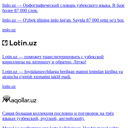
Imlo.uz — Орфографический словарь узбекского языка. В базе
более 87 000 слов.
Imlo.uz — O'zbek tilining imlo lug'ati. Saytda 87 000 ortiq so'z bor.
imlo.uz
Lotin.uz — поможет транслитерировать с узбекской
кириллицы на латиницу и обратно. Легко!
Lotin.uz — foydalanuvchilarga berilgan matnni lotindan kirillga va
aksincha o'girish xizmatini taklif etadi.
lotin.uz
Самая большая коллекция пословиц и поговорок на трёх
языках (узбекский, русский, английский).