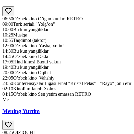
06:50
O’zbek kino O’tgan kunlar RETRO
09:00
Turk seriali "Yolg’on"
10:00
Bu kun yangiliklar
10:25
Musiqa
10:55
Taqdimot (takror)
12:00
O’zbek kino Yasha, xotin!
14:30
Bu kun yangiliklar
14:45
O’zbek kino Dada
17:05
Hind kinosi Baxtli yakun
19:40
Bu kun yangiliklar
20:00
O’zbek kino Oqibat
22:05
O’zbek kino Vahshiy
23:50
Konferensiyalar Ligasi Final "Kristal Pelas" - "Rayo" jonli efir
02:10
Kinofilm Janob Xolms
04:15
O’zbek kino Sen yetim emassan RETRO
Me
Mening Yurtim
08:25
QIZIQCHI