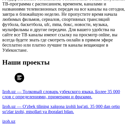
ТВ-программа с расписанием, временем, каналами и
названиями телевизионных передач на все каналы на сегодня,
завтра и ближайшую неделю. Не пропустите время начала
любимых фильмов, сериалов, спортивных трансляций
футбола, баскетбола, ufc, mma, бокс, новости, музыка,
мультфильмы и другие передачи. Для вашего удобства на
сайте все ТВ каналы имеют ссылку на просмотр online, вы
всегда будете знать где смотреть онлайн в прямом эфире
бесплатно или платно лучшие тв каналы вещающие в
Узбекистане.
Наши проекты
Izoh.uz — Толковый словарь узбекского языка. Более 35 000
слов с определениями, примерами и фразами.
Izoh.uz — O'zbek tilining xalqona izohli lug'ati. 35 000 dan ortiq
so'zlar izohi, misollari va iboralari bilan.
izoh.uz