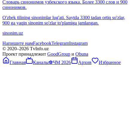
Словарь синонимов узбекского языка. Более 3300 слов и 900
синонимов.
O'zbek tilining sinonimlar lug'ati. Saytda 3300 tadan ortiq so'zlar,
900 ga yaqin sinonim so'zlar to'plamiga jamlangan.
sinonim.uz
Напишите нам
Facebook
Telegram
Instagram
© 2020–
2026
TvInfo.uz
Проект принадлежит
GoodGroup
и
Obuna
Главная
Каналы
⚽
ЧМ 2026
Архив
Избранное