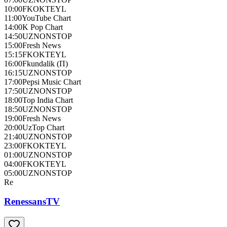
10:00
FKOKTEYL
11:00
YouTube Chart
14:00
K Pop Chart
14:50
UZNONSTOP
15:00
Fresh News
15:15
FKOKTEYL
16:00
Fkundalik (П)
16:15
UZNONSTOP
17:00
Pepsi Music Chart
17:50
UZNONSTOP
18:00
Top India Chart
18:50
UZNONSTOP
19:00
Fresh News
20:00
UzTop Chart
21:40
UZNONSTOP
23:00
FKOKTEYL
01:00
UZNONSTOP
04:00
FKOKTEYL
05:00
UZNONSTOP
Re
RenessansTV