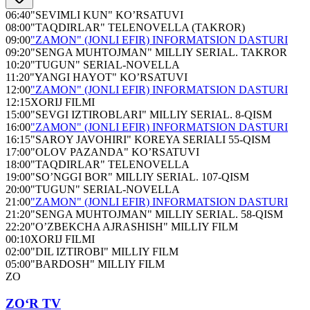
06:40
"SEVIMLI KUN" KO’RSATUVI
08:00
"TAQDIRLAR" TELENOVELLA (TAKROR)
09:00
"ZAMON" (JONLI EFIR) INFORMATSION DASTURI
09:20
"SENGA MUHTOJMAN" MILLIY SERIAL. TAKROR
10:20
"TUGUN" SERIAL-NOVELLA
11:20
"YANGI HAYOT" KO’RSATUVI
12:00
"ZAMON" (JONLI EFIR) INFORMATSION DASTURI
12:15
XORIJ FILMI
15:00
"SEVGI IZTIROBLARI" MILLIY SERIAL. 8-QISM
16:00
"ZAMON" (JONLI EFIR) INFORMATSION DASTURI
16:15
"SAROY JAVOHIRI" KOREYA SERIALI 55-QISM
17:00
"OLOV PAZANDA" KO’RSATUVI
18:00
"TAQDIRLAR" TELENOVELLA
19:00
"SO’NGGI BOR" MILLIY SERIAL. 107-QISM
20:00
"TUGUN" SERIAL-NOVELLA
21:00
"ZAMON" (JONLI EFIR) INFORMATSION DASTURI
21:20
"SENGA MUHTOJMAN" MILLIY SERIAL. 58-QISM
22:20
"O’ZBEKCHA AJRASHISH" MILLIY FILM
00:10
XORIJ FILMI
02:00
"DIL IZTIROBI" MILLIY FILM
05:00
"BARDOSH" MILLIY FILM
ZO
ZO‘R TV