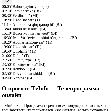
06:05
"Bahor qaytmaydi" (Ts)
07:10
"Temir erkak" (Bf)
08:30
"Ferdinand" (Mf)
10:20
"Uzoq shahar" (Ts)
11:10
"Ali bobo va qirq qaroqchi" (Bf)
13:40
"Janob hech kim" (Bf)
15:10
"Bozor ko’rmagan yigit" (Bf)
16:30
"Ivan Vasilevich kasbini o’zgartiradi" (Bf)
18:20
"Ayollar simfoniyasi" (Ts)
19:00
"Uzoq shahar" (Ts)
19:50
"Qirolicha" (Ts)
21:00
"Daho" (Ts)
21:50
"Oilaviy reja" (Bf)
23:50
"Kuzatuv ostida" (Bf)
01:20
"Rembo-3" (Bf)
02:50
"Dovyuraklar shiddati" (Bf)
04:40
"Narkoz" (Bf)
О проекте TvInfo — Телепрограмма
онлайн
TVinfo.uz — Программа передач всех популярных частных и
государственных телеканалов Узбекистана. Только актуальная