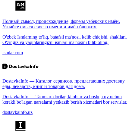
Полный смысл, происхождение, формы узбекских имён.
Узнайте смысл своего имени и имён близких.
O'zbek Ismlarning to'liq, batafsil ma'nosi, kelib chiqishi, shakllari.
O'zingiz va yaqinlaringizni ismlari ma'nosini bilib oling.
ismlar.com
DostavkaInfo — Каталог сервисов, предлагающих доставку
еды, лекарств, книг и товаров для дома.
DostavkaInfo — Taomlar, dorilar, kitoblar va boshqa uy uchun
kerakli bo'lagan narsalarni yetkazib berish xizmatlari bor servislar.
dostavkainfo.uz