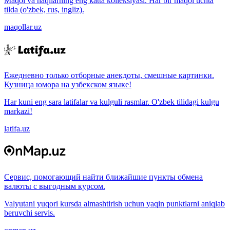
Maqol va naqllarning eng katta kolleksiyasi. Har bir maqol uchta
tilda (o'zbek, rus, ingliz).
maqollar.uz
Ежедневно только отборные анекдоты, смешные картинки.
Кузница юмора на узбекском языке!
Har kuni eng sara latifalar va kulguli rasmlar. O'zbek tilidagi kulgu
markazi!
latifa.uz
Сервис, помогающий найти ближайшие пункты обмена
валюты с выгодным курсом.
Valyutani yuqori kursda almashtirish uchun yaqin punktlarni aniqlab
beruvchi servis.