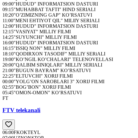
09:00
"HUDUD" INFORMATSION DASTURI
09:15
"MUHABBAT TAFTI" HIND SERIALI
10:20
"O’ZIMIZNING GAP" KO’RSATUVI
11:00
"MENI EHTIYOT QIL" MILlIY SERIALI
12:00
"HUDUD" INFORMATSION DASTURI
12:15
"VASIYAT" MILLIY FILMI
14:25
"SUYUNCHI" MILLIY FILMI
16:00
"HUDUD" INFORMATSION DASTURI
16:15
"ISSIQ NON" MILLIY FILMI
18:10
"QODIRXON TASODIF" MILLIY SERiALI
19:00
"KO’NGIL KO’CHALARI" TELENOVELLASI
20:00
"QALBIM SINIQLARI" MILLIY SERIALI
21:00
"BUGUN BAYRAM" KO’RSATUVI
22:25
"ELTUVCHI" XORIJ FILMI
00:00
"YOLG’ON SAROBLARI 3" XORIJ FILMI
02:55
"BOG’BON" XORIJ FILMI
05:45
"OMON-OMON" KO’RSATUVI
FT
FTV telekanali
06:00
FKOKTEYL
07:00
UZNONSTOP