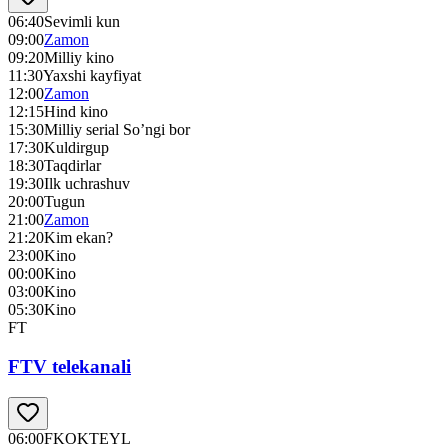
06:40
Sevimli kun
09:00
Zamon
09:20
Milliy kino
11:30
Yaxshi kayfiyat
12:00
Zamon
12:15
Hind kino
15:30
Milliy serial So’ngi bor
17:30
Kuldirgup
18:30
Taqdirlar
19:30
Ilk uchrashuv
20:00
Tugun
21:00
Zamon
21:20
Kim ekan?
23:00
Kino
00:00
Kino
03:00
Kino
05:30
Kino
FT
FTV telekanali
06:00
FKOKTEYL