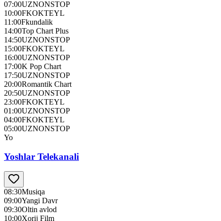
07:00
UZNONSTOP
10:00
FKOKTEYL
11:00
Fkundalik
14:00
Top Chart Plus
14:50
UZNONSTOP
15:00
FKOKTEYL
16:00
UZNONSTOP
17:00
K Pop Chart
17:50
UZNONSTOP
20:00
Romantik Chart
20:50
UZNONSTOP
23:00
FKOKTEYL
01:00
UZNONSTOP
04:00
FKOKTEYL
05:00
UZNONSTOP
Yo
Yoshlar Telekanali
08:30
Мusiqa
09:00
Yangi Davr
09:30
Oltin avlod
10:00
Xorij Film