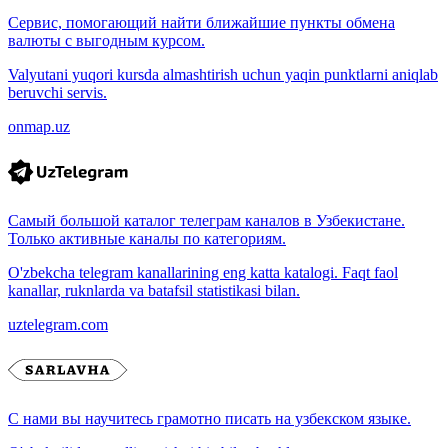
Сервис, помогающий найти ближайшие пункты обмена
валюты с выгодным курсом.
Valyutani yuqori kursda almashtirish uchun yaqin punktlarni aniqlab
beruvchi servis.
onmap.uz
Самый большой каталог телеграм каналов в Узбекистане.
Только активные каналы по категориям.
O'zbekcha telegram kanallarining eng katta katalogi. Faqt faol
kanallar, ruknlarda va batafsil statistikasi bilan.
uztelegram.com
С нами вы научитесь грамотно писать на узбекском языке.