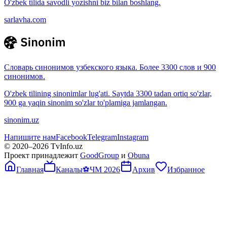
O'zbek tilida savodli yozishni biz bilan boshlang.
sarlavha.com
Словарь синонимов узбекского языка. Более 3300 слов и 900
синонимов.
O'zbek tilining sinonimlar lug'ati. Saytda 3300 tadan ortiq so'zlar,
900 ga yaqin sinonim so'zlar to'plamiga jamlangan.
sinonim.uz
Напишите нам
Facebook
Telegram
Instagram
© 2020–
2026
TvInfo.uz
Проект принадлежит
GoodGroup
и
Obuna
Главная
Каналы
⚽
ЧМ 2026
Архив
Избранное