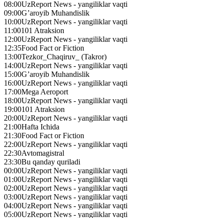
08:00
UzReport News - yangiliklar vaqti
09:00
G’aroyib Muhandislik
10:00
UzReport News - yangiliklar vaqti
11:00
101 Atraksion
12:00
UzReport News - yangiliklar vaqti
12:35
Food Fact or Fiction
13:00
Tezkor_Chaqiruv_ (Takror)
14:00
UzReport News - yangiliklar vaqti
15:00
G’aroyib Muhandislik
16:00
UzReport News - yangiliklar vaqti
17:00
Mega Aeroport
18:00
UzReport News - yangiliklar vaqti
19:00
101 Atraksion
20:00
UzReport News - yangiliklar vaqti
21:00
Hafta Ichida
21:30
Food Fact or Fiction
22:00
UzReport News - yangiliklar vaqti
22:30
Avtomagistral
23:30
Bu qanday quriladi
00:00
UzReport News - yangiliklar vaqti
01:00
UzReport News - yangiliklar vaqti
02:00
UzReport News - yangiliklar vaqti
03:00
UzReport News - yangiliklar vaqti
04:00
UzReport News - yangiliklar vaqti
05:00
UzReport News - yangiliklar vaqti