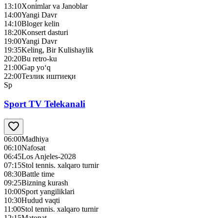
13:10
Xonimlar va Janoblar
14:00
Yangi Davr
14:10
Bloger kelin
18:20
Konsert dasturi
19:00
Yangi Davr
19:35
Keling, Bir Kulishaylik
20:20
Bu retro-ku
21:00
Gap yo‘q
22:00
Тезлик иштиеқи
Sp
Sport TV Telekanali
06:00
Madhiya
06:10
Nafosat
06:45
Los Anjeles-2028
07:15
Stol tennis. xalqaro turnir
08:30
Battle time
09:25
Bizning kurash
10:00
Sport yangiliklari
10:30
Hudud vaqti
11:00
Stol tennis. xalqaro turnir
12:15
Matonat