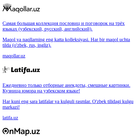
Самая большая коллекция пословиц и поговорок на трёх
языках (узбекский, русский, английский).
Maqol va naqllarning eng katta kolleksiyasi. Har bir maqol uchta
tilda (o'zbek, rus, ingliz).
maqollar.uz
Ежедневно только отборные анекдоты, смешные картинки.
Кузница юмора на узбекском языке!
Har kuni eng sara latifalar va kulguli rasmlar. O'zbek tilidagi kulgu
markazi!
latifa.uz