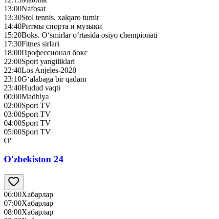
13:00
Nafosat
13:30
Stol tennis. xalqaro turnir
14:40
Ритмы спорта и музыки
15:20
Boks. O‘smirlar o‘rtasida osiyo chempionati
17:30
Fitnes sirlari
18:00
Профессионал бокс
22:00
Sport yangiliklari
22:40
Los Anjeles-2028
23:10
G‘alabaga bir qadam
23:40
Hudud vaqti
00:00
Madhiya
02:00
Sport TV
03:00
Sport TV
04:00
Sport TV
05:00
Sport TV
O'
O'zbekiston 24
06:00
Хабарлар
07:00
Хабарлар
08:00
Хабарлар