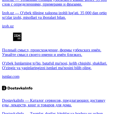
слов с определениями, примерами и фразами.
Izoh.uz — O'zbek tilining xalqona izohli lug'ati. 35 000 dan ortiq
so'zlar izohi, misollari va iboralari bilan.
izoh.uz
Полный смысл, происхождение, формы узбекских имён.
Узнайте смысл своего имени и имён близких.
O'zbek Ismlarning to'liq, batafsil ma'nosi, kelib chiqishi, shakllari.
O'zingiz va yaqinlaringizni ismlari ma'nosini bilib oling.
ismlar.com
DostavkaInfo — Каталог сервисов, предлагающих доставку
еды, лекарств, книг и товаров для дома.
DostavkaInfo — Taomlar, dorilar, kitoblar va boshqa uy uchun