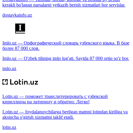
kerakli bo'lagan narsalarni yetkazib berish xizmatlari bor servislar.
dostavkainfo.uz
Imlo.uz — Орфографический словарь узбекского языка. В базе
более 87 000 слов.
Imlo.uz — O'zbek tilining imlo lug'ati. Saytda 87 000 ortiq so'z bor.
imlo.uz
Lotin.uz — поможет транслитерировать с узбекской
кириллицы на латиницу и обратно. Легко!
Lotin.uz — foydalanuvchilarga berilgan matnni lotindan kirillga va
aksincha o'girish xizmatini taklif etadi.
lotin.uz