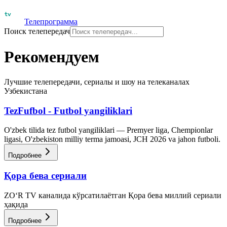
Телепрограмма
Поиск телепередач
Рекомендуем
Лучшие телепередачи, сериалы и шоу на телеканалах
Узбекистана
TezFufbol - Futbol yangiliklari
O'zbek tilida tez futbol yangiliklari — Premyer liga, Chempionlar
ligasi, O'zbekiston milliy terma jamoasi, JCH 2026 va jahon futboli.
Подробнее
Қора бева сериали
ZO‘R TV каналида кўрсатилаётган Қора бева миллий сериали
ҳақида
Подробнее