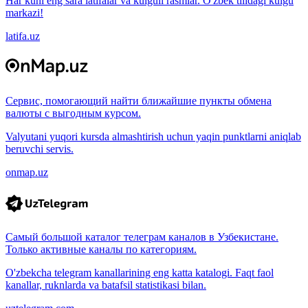
Har kuni eng sara latifalar va kulguli rasmlar. O'zbek tilidagi kulgu
markazi!
latifa.uz
Сервис, помогающий найти ближайшие пункты обмена
валюты с выгодным курсом.
Valyutani yuqori kursda almashtirish uchun yaqin punktlarni aniqlab
beruvchi servis.
onmap.uz
Самый большой каталог телеграм каналов в Узбекистане.
Только активные каналы по категориям.
O'zbekcha telegram kanallarining eng katta katalogi. Faqt faol
kanallar, ruknlarda va batafsil statistikasi bilan.