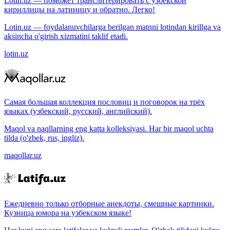
Lotin.uz — поможет транслитерировать с узбекской
кириллицы на латиницу и обратно. Легко!
Lotin.uz — foydalanuvchilarga berilgan matnni lotindan kirillga va
aksincha o'girish xizmatini taklif etadi.
lotin.uz
Самая большая коллекция пословиц и поговорок на трёх
языках (узбекский, русский, английский).
Maqol va naqllarning eng katta kolleksiyasi. Har bir maqol uchta
tilda (o'zbek, rus, ingliz).
maqollar.uz
Ежедневно только отборные анекдоты, смешные картинки.
Кузница юмора на узбекском языке!