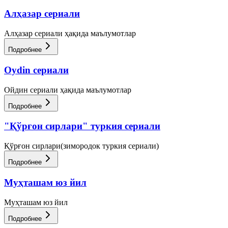
Алҳазар сериали
Алҳазар сериали ҳақида маълумотлар
Подробнее
Oydin сериали
Ойдин сериали ҳақида маълумотлар
Подробнее
"Қўрғон сирлари" туркия сериали
Қўрғон сирлари(зимородок туркия сериали)
Подробнее
Муҳташам юз йил
Муҳташам юз йил
Подробнее