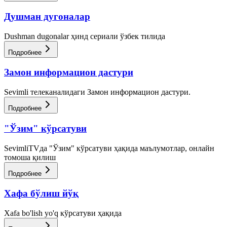
Душман дугоналар
Dushman dugonalar ҳинд сериали ўзбек тилида
Подробнее
Замон информацион дастури
Sevimli телеканалидаги Замон информацион дастури.
Подробнее
"Ўзим" кўрсатуви
SevimliTVда "Ўзим" кўрсатуви ҳақида маълумотлар, онлайн
томоша қилиш
Подробнее
Хафа бўлиш йўқ
Xafa bo'lish yo'q кўрсатуви ҳақида