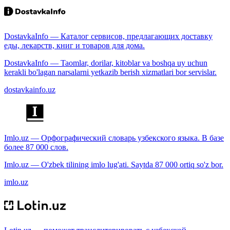
DostavkaInfo — Каталог сервисов, предлагающих доставку
еды, лекарств, книг и товаров для дома.
DostavkaInfo — Taomlar, dorilar, kitoblar va boshqa uy uchun
kerakli bo'lagan narsalarni yetkazib berish xizmatlari bor servislar.
dostavkainfo.uz
Imlo.uz — Орфографический словарь узбекского языка. В базе
более 87 000 слов.
Imlo.uz — O'zbek tilining imlo lug'ati. Saytda 87 000 ortiq so'z bor.
imlo.uz