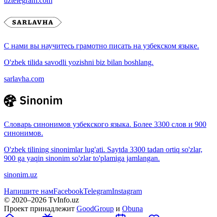
uztelegram.com
С нами вы научитесь грамотно писать на узбекском языке.
O'zbek tilida savodli yozishni biz bilan boshlang.
sarlavha.com
Словарь синонимов узбекского языка. Более 3300 слов и 900
синонимов.
O'zbek tilining sinonimlar lug'ati. Saytda 3300 tadan ortiq so'zlar,
900 ga yaqin sinonim so'zlar to'plamiga jamlangan.
sinonim.uz
Напишите нам
Facebook
Telegram
Instagram
© 2020–
2026
TvInfo.uz
Проект принадлежит
GoodGroup
и
Obuna