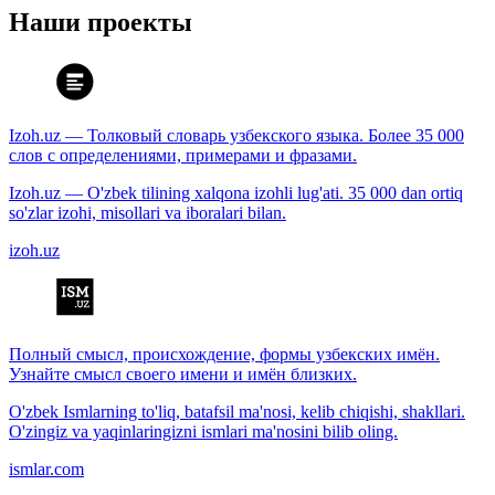
Наши проекты
Izoh.uz — Толковый словарь узбекского языка. Более 35 000
слов с определениями, примерами и фразами.
Izoh.uz — O'zbek tilining xalqona izohli lug'ati. 35 000 dan ortiq
so'zlar izohi, misollari va iboralari bilan.
izoh.uz
Полный смысл, происхождение, формы узбекских имён.
Узнайте смысл своего имени и имён близких.
O'zbek Ismlarning to'liq, batafsil ma'nosi, kelib chiqishi, shakllari.
O'zingiz va yaqinlaringizni ismlari ma'nosini bilib oling.
ismlar.com