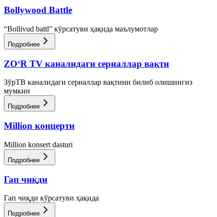
Bollywood Battle
“Bollivud battl” кўрсатуви ҳақида маълумотлар
Подробнее
ZO‘R TV каналидаги сериаллар вақти
ЗўрТВ каналидаги сериаллар вақтини билиб олишингиз
мумкин
Подробнее
Million концерти
Million konsert dasturi
Подробнее
Гап чиқди
Гап чиқди кўрсатуви ҳақида
Подробнее