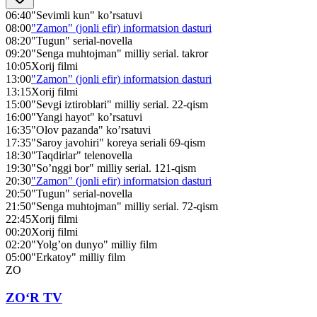
06:40
"Sevimli kun" ko’rsatuvi
08:00
"Zamon" (jonli efir) informatsion dasturi
08:20
"Tugun" serial-novella
09:20
"Senga muhtojman" milliy serial. takror
10:05
Xorij filmi
13:00
"Zamon" (jonli efir) informatsion dasturi
13:15
Xorij filmi
15:00
"Sevgi iztiroblari" milliy serial. 22-qism
16:00
"Yangi hayot" ko’rsatuvi
16:35
"Olov pazanda" ko’rsatuvi
17:35
"Saroy javohiri" koreya seriali 69-qism
18:30
"Taqdirlar" telenovella
19:30
"So’nggi bor" milliy serial. 121-qism
20:30
"Zamon" (jonli efir) informatsion dasturi
20:50
"Tugun" serial-novella
21:50
"Senga muhtojman" milliy serial. 72-qism
22:45
Xorij filmi
00:20
Xorij filmi
02:20
"Yolg’on dunyo" milliy film
05:00
"Erkatoy" milliy film
ZO
ZO‘R TV