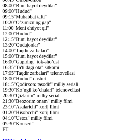
08:00
"Buni hayot deydilar"
09:00
"Hudud"
09:15
"Muhabbat tafti"
10:20
"O’zimizning gap"
11:00
"Meni ehtiyot qil"
12:00
"Hudud"
12:15
"Buni hayot deydilar"
13:20
"Qudajonlar"
14:00
"Taqdir zarbalari"
15:00
"Buni hayot deydilar"
16:00
"Gapiring" tok-sho’usi
16:35
"Ta'tildagi ota" sitkomi
17:05
"Taqdir zarbalari" telenovellasi
18:00
"Hudud" dasturi
18:15
"Qodirxon: tasodif" milliy seriali
19:30
"Ko’ngil ko’chalari" telenovellasi
20:30
"Qizlarim" milliy seriali
21:30
"Beozorim onam" milliy filmi
23:10
"Asalarichi" xorij filmi
01:20
"Hisobcchi" xorij filmi
04:10
"Ustoz" milliy filmi
05:30
"Konsert"
FT