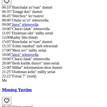
06:10
"Bunchalar zo’rsan" dasturi
06:35
"Tonggi duo" dasturi
06:45
"Shirchoy" ko’rsatuvi
08:00
"Otalar so’zi" telenovella
09:00
"Iqror" telenovella
10:00
"Charxi falak" telenovella
11:05
"Dushman oila" milliy serial
12:00
Badiiy film (hind)
15:05
"Bunchalar zo’rsan" dasturi
15:35
"Zolim istanbul" turk teleseriali
17:00
"Meni sev" milliy serial
18:00
"Iqror" telenovella
19:00
"Charxi falak" telenovella
20:00
"Besh kunlik dunyo" mini-serial
21:00
"Millar" informatsion-shou dasturi
21:25
"Dushman kelin" milliy serial
22:22
"Forsaj 7" (xorij)
Me
Mening Yurtim
06:45
"Omon-omon"