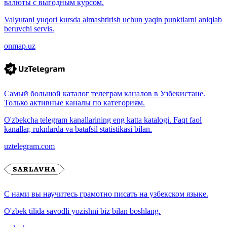
валюты с выгодным курсом.
Valyutani yuqori kursda almashtirish uchun yaqin punktlarni aniqlab
beruvchi servis.
onmap.uz
Самый большой каталог телеграм каналов в Узбекистане.
Только активные каналы по категориям.
O'zbekcha telegram kanallarining eng katta katalogi. Faqt faol
kanallar, ruknlarda va batafsil statistikasi bilan.
uztelegram.com
С нами вы научитесь грамотно писать на узбекском языке.
O'zbek tilida savodli yozishni biz bilan boshlang.