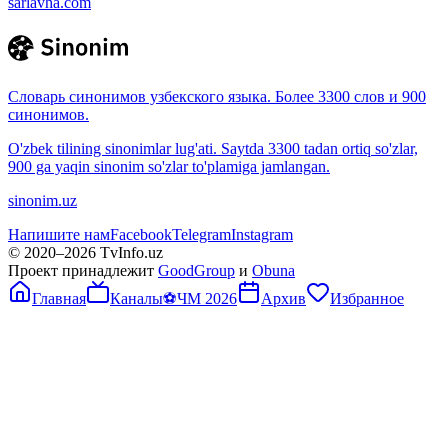
sarlavha.com
Словарь синонимов узбекского языка. Более 3300 слов и 900
синонимов.
O'zbek tilining sinonimlar lug'ati. Saytda 3300 tadan ortiq so'zlar,
900 ga yaqin sinonim so'zlar to'plamiga jamlangan.
sinonim.uz
Напишите нам
Facebook
Telegram
Instagram
© 2020–
2026
TvInfo.uz
Проект принадлежит
GoodGroup
и
Obuna
Главная
Каналы
⚽
ЧМ 2026
Архив
Избранное