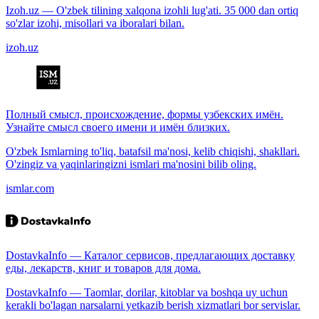
Izoh.uz — O'zbek tilining xalqona izohli lug'ati. 35 000 dan ortiq
so'zlar izohi, misollari va iboralari bilan.
izoh.uz
Полный смысл, происхождение, формы узбекских имён.
Узнайте смысл своего имени и имён близких.
O'zbek Ismlarning to'liq, batafsil ma'nosi, kelib chiqishi, shakllari.
O'zingiz va yaqinlaringizni ismlari ma'nosini bilib oling.
ismlar.com
DostavkaInfo — Каталог сервисов, предлагающих доставку
еды, лекарств, книг и товаров для дома.
DostavkaInfo — Taomlar, dorilar, kitoblar va boshqa uy uchun
kerakli bo'lagan narsalarni yetkazib berish xizmatlari bor servislar.