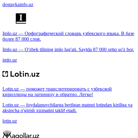
dostavkainfo.uz
Imlo.uz — Орфографический словарь узбекского языка. В базе
более 87 000 слов.
Imlo.uz — O'zbek tilining imlo lug'ati. Saytda 87 000 ortiq so'z bor.
imlo.uz
Lotin.uz — поможет транслитерировать с узбекской
кириллицы на латиницу и обратно. Легко!
Lotin.uz — foydalanuvchilarga berilgan matnni lotindan kirillga va
aksincha o'girish xizmatini taklif etadi.
lotin.uz