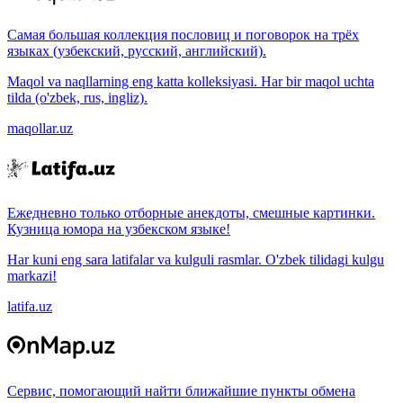
Самая большая коллекция пословиц и поговорок на трёх
языках (узбекский, русский, английский).
Maqol va naqllarning eng katta kolleksiyasi. Har bir maqol uchta
tilda (o'zbek, rus, ingliz).
maqollar.uz
Ежедневно только отборные анекдоты, смешные картинки.
Кузница юмора на узбекском языке!
Har kuni eng sara latifalar va kulguli rasmlar. O'zbek tilidagi kulgu
markazi!
latifa.uz
Сервис, помогающий найти ближайшие пункты обмена