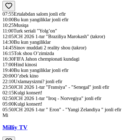
07:55
Ertalabdan salom jonli efir
10:00
Bu kun yangiliklar jonli efir
10:25
Musiqa
11:00
Turk seriali "Yolg’on"
12:05
JCH 2026 1-tur "Braziliya Marokash" (takror)
14:30
Bu kun yangiliklar
14:45
Sinov muddati 2 reality shou (takror)
16:15
Tok shou O’zimizda
16:30
FIFA Jahon chempionati kundagi
17:00
Hind kinosi
19:40
Bu kun yangiliklar jonli efir
20:00
O’zbek kino
22:10
Uxlamaysizmi? jonli efir
23:50
JCH 2026 1-tur "Fransiya" - "Senegal" jonli efir
02:15
Kulgi konsert!
02:50
JCH 2026 1-tur "Iroq - Norvegiya" jonli efir
05:00
Kulgi konsert!
05:50
JCH 2026 1-tur " Eron" - "Yangi Zelandiya " jonli efir
Mi
Milliy TV