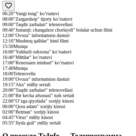
06:20
"Yangi tong" ko’rsatuvi
08:00
"Zargarshop" tijoriy ko’rsatuvi
09:00
"Taqdir zarbalari" telenovellasi
09:40
"Jumanji: changalzor chorlaydi" bolalar uchun filmi
12:00
"Ovoza" informatsion dasturi
12:10
"Mushtoq qalblar" hind filmi
15:50
Musiqa
16:00
"Yulduzli oshxona" ko’rsatuvi
16:40
"Mittilar" ko’rsatuvi
17:00
"Renessans minbari" ko’rsatuvi
17:40
Musiqa
18:00
Telenovella
19:00
"Ovoza" informatsion dasturi
19:15
"Aka" milliy seriali
20:00
"Taqdir zarbalari" telenovellasi
21:00
"Bir kecha afsonasi" turk seriali
22:00
"O’zga qiyofada" xorijiy kinosi
00:00
"Qora adam" xorijiy kinosi
02:00
"Betman" xorijiy kinosi
04:45
"Virus" milliy kinosi
05:55
"Jiyda guli" milliy seriali
О проекте TvInfo — Телепрограмма