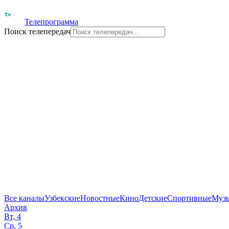
Телепрограмма
Поиск телепередач
Все каналы
Узбекские
Новостные
Кино
Детские
Спортивные
Муз
Архив
Вт, 4
Ср, 5