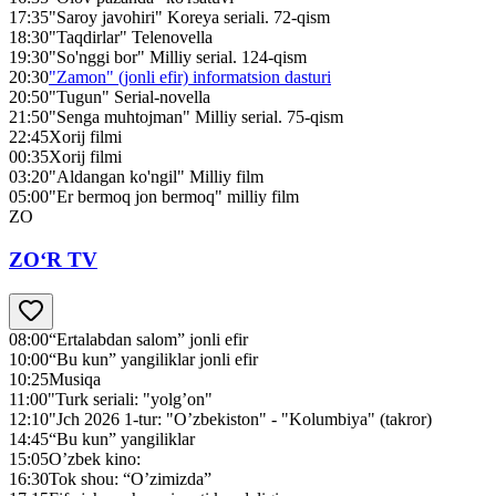
17:35
"Saroy javohiri" Koreya seriali. 72-qism
18:30
"Taqdirlar" Telenovella
19:30
"So'nggi bor" Milliy serial. 124-qism
20:30
"Zamon" (jonli efir) informatsion dasturi
20:50
"Tugun" Serial-novella
21:50
"Senga muhtojman" Milliy serial. 75-qism
22:45
Xorij filmi
00:35
Xorij filmi
03:20
"Aldangan ko'ngil" Milliy film
05:00
"Er bermoq jon bermoq" milliy film
ZO
ZO‘R TV
08:00
“Ertalabdan salom” jonli efir
10:00
“Bu kun” yangiliklar jonli efir
10:25
Musiqa
11:00
"Turk seriali: "yolg’on"
12:10
"Jch 2026 1-tur: "O’zbekiston" - "Kolumbiya" (takror)
14:45
“Bu kun” yangiliklar
15:05
O’zbek kino:
16:30
Tok shou: “O’zimizda”