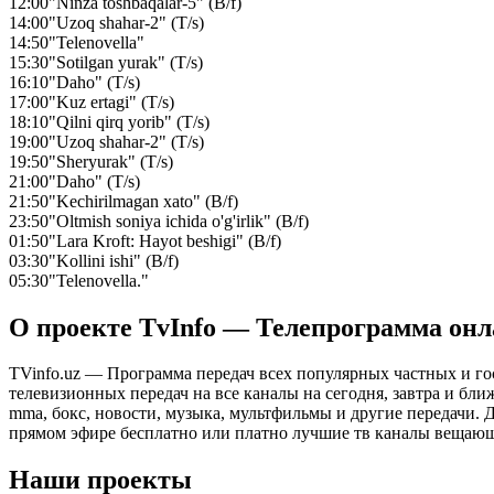
12:00
"Ninza toshbaqalar-5" (B/f)
14:00
"Uzoq shahar-2" (T/s)
14:50
"Telenovella"
15:30
"Sotilgan yurak" (T/s)
16:10
"Daho" (T/s)
17:00
"Kuz ertagi" (T/s)
18:10
"Qilni qirq yorib" (T/s)
19:00
"Uzoq shahar-2" (T/s)
19:50
"Sheryurak" (T/s)
21:00
"Daho" (T/s)
21:50
"Kechirilmagan xato" (B/f)
23:50
"Oltmish soniya ichida o'g'irlik" (B/f)
01:50
"Lara Kroft: Hayot beshigi" (B/f)
03:30
"Kollini ishi" (B/f)
05:30
"Telenovella."
О проекте TvInfo — Телепрограмма он
TVinfo.uz — Программа передач всех популярных частных и го
телевизионных передач на все каналы на сегодня, завтра и бл
mma, бокс, новости, музыка, мультфильмы и другие передачи. Дл
прямом эфире бесплатно или платно лучшие тв каналы вещающ
Наши проекты