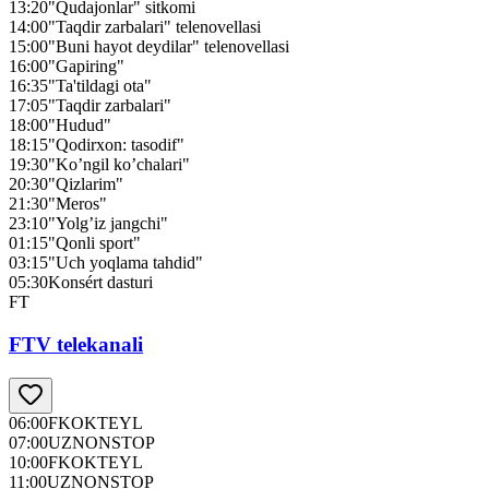
13:20
"Qudajonlar" sitkomi̇
14:00
"Taqdir zarbalari" telenovellasi
15:00
"Buni hayot deydilar" telenovellasi
16:00
"Gapiring"
16:35
"Ta'tildagi ota"
17:05
"Taqdir zarbalari"
18:00
"Hudud"
18:15
"Qodirxon: tasodif"
19:30
"Ko’ngil ko’chalari"
20:30
"Qizlarim"
21:30
"Meros"
23:10
"Yolg’iz jangchi"
01:15
"Qonli sport"
03:15
"Uch yoqlama tahdid"
05:30
Konsért dasturi
FT
FTV telekanali
06:00
FKOKTEYL
07:00
UZNONSTOP
10:00
FKOKTEYL
11:00
UZNONSTOP