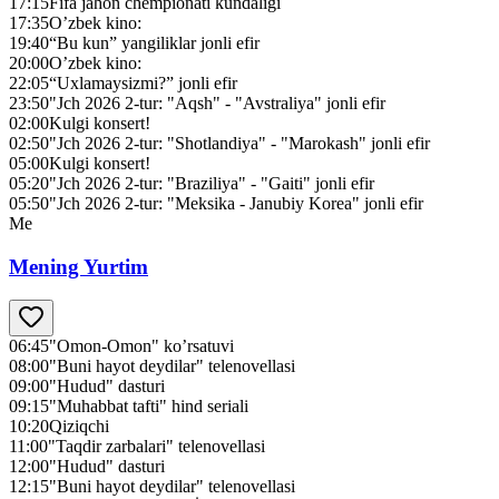
17:15
Fifa jahon chempionati kundaligi
17:35
O’zbek kino:
19:40
“Bu kun” yangiliklar jonli efir
20:00
O’zbek kino:
22:05
“Uxlamaysizmi?” jonli efir
23:50
"Jch 2026 2-tur: "Aqsh" - "Avstraliya" jonli efir
02:00
Kulgi konsert!
02:50
"Jch 2026 2-tur: "Shotlandiya" - "Marokash" jonli efir
05:00
Kulgi konsert!
05:20
"Jch 2026 2-tur: "Braziliya" - "Gaiti" jonli efir
05:50
"Jch 2026 2-tur: "Meksika - Janubiy Korea" jonli efir
Me
Mening Yurtim
06:45
"Omon-Omon" ko’rsatuvi
08:00
"Buni hayot deydilar" telenovellasi
09:00
"Hudud" dasturi
09:15
"Muhabbat tafti" hind seriali
10:20
Qiziqchi
11:00
"Taqdir zarbalari" telenovellasi
12:00
"Hudud" dasturi
12:15
"Buni hayot deydilar" telenovellasi