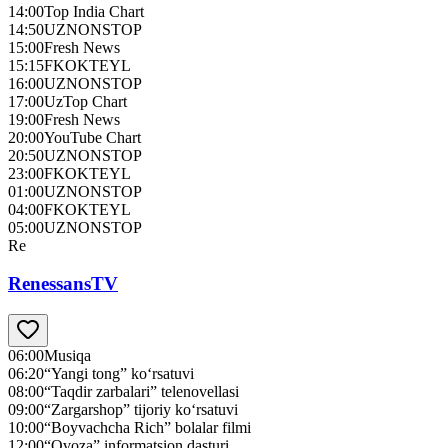
14:00
Top India Chart
14:50
UZNONSTOP
15:00
Fresh News
15:15
FKOKTEYL
16:00
UZNONSTOP
17:00
UzTop Chart
19:00
Fresh News
20:00
YouTube Chart
20:50
UZNONSTOP
23:00
FKOKTEYL
01:00
UZNONSTOP
04:00
FKOKTEYL
05:00
UZNONSTOP
Re
RenessansTV
06:00
Musiqa
06:20
“Yangi tong” ko‘rsatuvi
08:00
“Taqdir zarbalari” telenovellasi
09:00
“Zargarshop” tijoriy ko‘rsatuvi
10:00
“Boyvachcha Rich” bolalar filmi
12:00
“Ovoza” informatsion dasturi