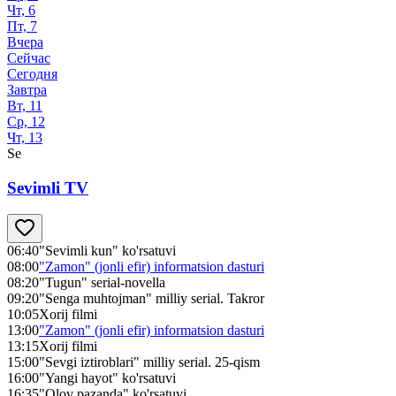
Чт, 6
Пт, 7
Вчера
Сейчас
Сегодня
Завтра
Вт, 11
Ср, 12
Чт, 13
Se
Sevimli TV
06:40
"Sevimli kun" ko'rsatuvi
08:00
"Zamon" (jonli efir) informatsion dasturi
08:20
"Tugun" serial-novella
09:20
"Senga muhtojman" milliy serial. Takror
10:05
Xorij filmi
13:00
"Zamon" (jonli efir) informatsion dasturi
13:15
Xorij filmi
15:00
"Sevgi iztiroblari" milliy serial. 25-qism
16:00
"Yangi hayot" ko'rsatuvi
16:35
"Olov pazanda" ko'rsatuvi