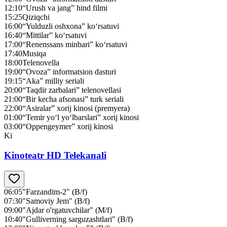
12:10
“Urush va jang” hind filmi
15:25
Qiziqchi
16:00
“Yulduzli oshxona” ko‘rsatuvi
16:40
“Mittilar” ko‘rsatuvi
17:00
“Renenssans minbari” ko‘rsatuvi
17:40
Musiqa
18:00
Telenovella
19:00
“Ovoza” informatsion dasturi
19:15
“Aka” milliy seriali
20:00
“Taqdir zarbalari” telenovellasi
21:00
“Bir kecha afsonasi” turk seriali
22:00
“Asiralar” xorij kinosi (premyera)
01:00
“Temir yo‘l yo‘lbarslari” xorij kinosi
03:00
“Oppengeymer” xorij kinosi
Ki
Kinoteatr HD Telekanali
06:05
"Farzandim-2" (B/f)
07:30
"Samoviy Jem" (B/f)
09:00
"Ajdar o'rgatuvchilar" (M/f)
10:40
"Gulliverning sarguzashtlari" (B/f)