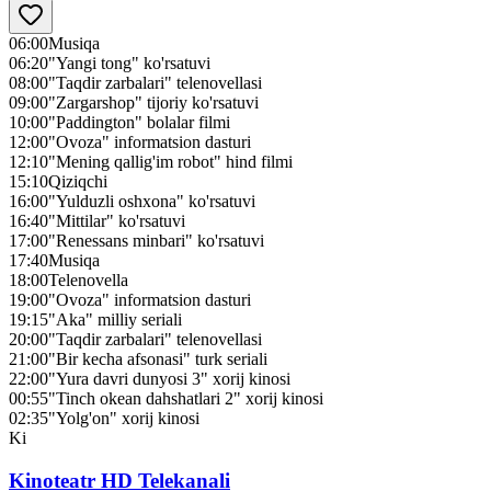
06:00
Musiqa
06:20
"Yangi tong" ko'rsatuvi
08:00
"Taqdir zarbalari" telenovellasi
09:00
"Zargarshop" tijoriy ko'rsatuvi
10:00
"Paddington" bolalar filmi
12:00
"Ovoza" informatsion dasturi
12:10
"Mening qallig'im robot" hind filmi
15:10
Qiziqchi
16:00
"Yulduzli oshxona" ko'rsatuvi
16:40
"Mittilar" ko'rsatuvi
17:00
"Renessans minbari" ko'rsatuvi
17:40
Musiqa
18:00
Telenovella
19:00
"Ovoza" informatsion dasturi
19:15
"Aka" milliy seriali
20:00
"Taqdir zarbalari" telenovellasi
21:00
"Bir kecha afsonasi" turk seriali
22:00
"Yura davri dunyosi 3" xorij kinosi
00:55
"Tinch okean dahshatlari 2" xorij kinosi
02:35
"Yolg'on" xorij kinosi
Ki
Kinoteatr HD Telekanali