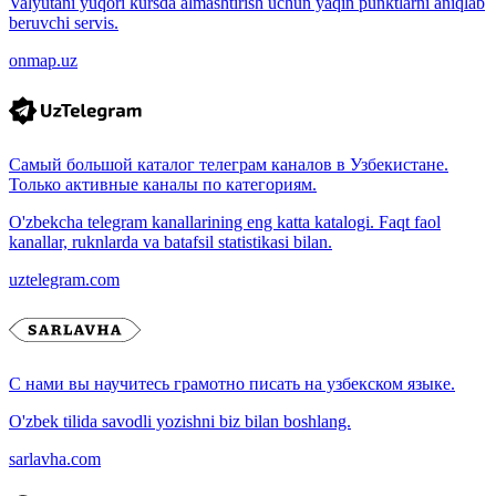
Valyutani yuqori kursda almashtirish uchun yaqin punktlarni aniqlab
beruvchi servis.
onmap.uz
Самый большой каталог телеграм каналов в Узбекистане.
Только активные каналы по категориям.
O'zbekcha telegram kanallarining eng katta katalogi. Faqt faol
kanallar, ruknlarda va batafsil statistikasi bilan.
uztelegram.com
С нами вы научитесь грамотно писать на узбекском языке.
O'zbek tilida savodli yozishni biz bilan boshlang.
sarlavha.com