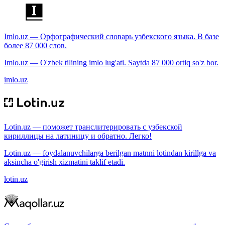
Imlo.uz — Орфографический словарь узбекского языка. В базе
более 87 000 слов.
Imlo.uz — O'zbek tilining imlo lug'ati. Saytda 87 000 ortiq so'z bor.
imlo.uz
Lotin.uz — поможет транслитерировать с узбекской
кириллицы на латиницу и обратно. Легко!
Lotin.uz — foydalanuvchilarga berilgan matnni lotindan kirillga va
aksincha o'girish xizmatini taklif etadi.
lotin.uz