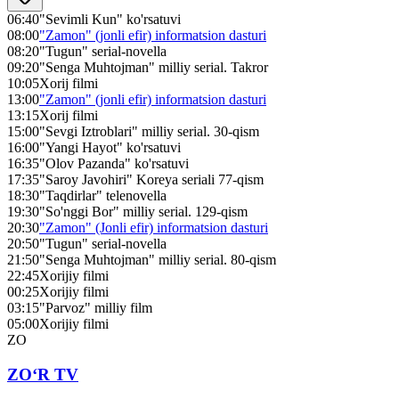
06:40
"Sevimli Kun" ko'rsatuvi
08:00
"Zamon" (jonli efir) informatsion dasturi
08:20
"Tugun" serial-novella
09:20
"Senga Muhtojman" milliy serial. Takror
10:05
Xorij filmi
13:00
"Zamon" (jonli efir) informatsion dasturi
13:15
Xorij filmi
15:00
"Sevgi Iztroblari" milliy serial. 30-qism
16:00
"Yangi Hayot" ko'rsatuvi
16:35
"Olov Pazanda" ko'rsatuvi
17:35
"Saroy Javohiri" Koreya seriali 77-qism
18:30
"Taqdirlar" telenovella
19:30
"So'nggi Bor" milliy serial. 129-qism
20:30
"Zamon" (Jonli efir) informatsion dasturi
20:50
"Tugun" serial-novella
21:50
"Senga Muhtojman" milliy serial. 80-qism
22:45
Xorijiy filmi
00:25
Xorijiy filmi
03:15
"Parvoz" milliy film
05:00
Xorijiy filmi
ZO
ZO‘R TV