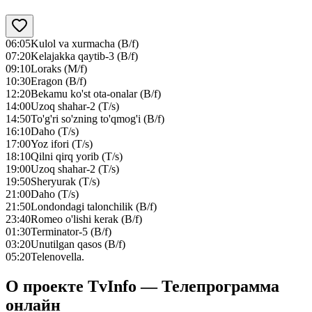
06:05
Kulol va xurmacha (B/f)
07:20
Kelajakka qaytib-3 (B/f)
09:10
Loraks (M/f)
10:30
Eragon (B/f)
12:20
Bekamu ko'st ota-onalar (B/f)
14:00
Uzoq shahar-2 (T/s)
14:50
To'g'ri so'zning to'qmog'i (B/f)
16:10
Daho (T/s)
17:00
Yoz ifori (T/s)
18:10
Qilni qirq yorib (T/s)
19:00
Uzoq shahar-2 (T/s)
19:50
Sheryurak (T/s)
21:00
Daho (T/s)
21:50
Londondagi talonchilik (B/f)
23:40
Romeo o'lishi kerak (B/f)
01:30
Terminator-5 (B/f)
03:20
Unutilgan qasos (B/f)
05:20
Telenovella.
О проекте TvInfo — Телепрограмма
онлайн