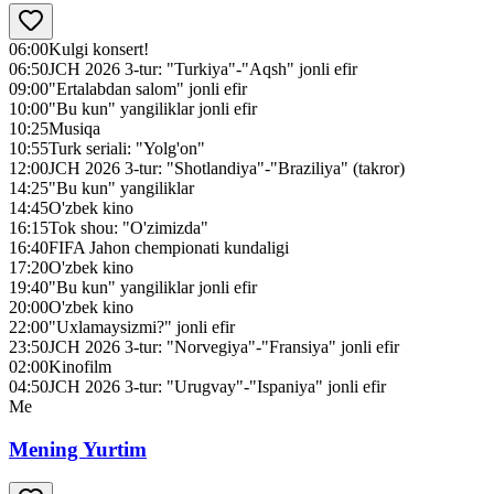
06:00
Kulgi konsert!
06:50
JCH 2026 3-tur: "Turkiya"-"Aqsh" jonli efir
09:00
"Ertalabdan salom" jonli efir
10:00
"Bu kun" yangiliklar jonli efir
10:25
Musiqa
10:55
Turk seriali: "Yolg'on"
12:00
JCH 2026 3-tur: "Shotlandiya"-"Braziliya" (takror)
14:25
"Bu kun" yangiliklar
14:45
O'zbek kino
16:15
Tok shou: "O'zimizda"
16:40
FIFA Jahon chempionati kundaligi
17:20
O'zbek kino
19:40
"Bu kun" yangiliklar jonli efir
20:00
O'zbek kino
22:00
"Uxlamaysizmi?" jonli efir
23:50
JCH 2026 3-tur: "Norvegiya"-"Fransiya" jonli efir
02:00
Kinofilm
04:50
JCH 2026 3-tur: "Urugvay"-"Ispaniya" jonli efir
Me
Mening Yurtim