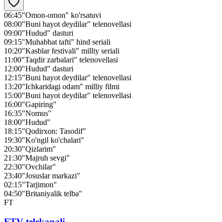
06:45
"Omon-omon" ko'rsatuvi
08:00
"Buni hayot deydilar" telenovellasi
09:00
"Hudud" dasturi
09:15
"Muhabbat tafti" hind seriali
10:20
"Kasblar festivali" milliy seriali
11:00
"Taqdir zarbalari" telenovellasi
12:00
"Hudud" dasturi
12:15
"Buni hayot deydilar" telenovellasi
13:20
"Ichkaridagi odam" milliy filmi
15:00
"Buni hayot deydilar" telenovellasi
16:00
"Gapiring"
16:35
"Nomus"
18:00
"Hudud"
18:15
"Qodirxon: Tasodif"
19:30
"Ko'ngil ko'chalari"
20:30
"Qizlarim"
21:30
"Majruh sevgi"
22:30
"Ovchilar"
23:40
"Josuslar markazi"
02:15
"Tarjimon"
04:50
"Britaniyalik telba"
FT
FTV telekanali