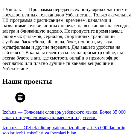
TVinfo.uz — Программа передач всех популярных частных и
государственных телеканалов Узбекистана. Только актуальная
ТВ-программа с расписанием, временем, каналами и
названиями телевизионных передач на все каналы на сегодня,
завтра и ближайшую неделю. Не пропустите время начала
любимых фильмов, сериалов, спортивных трансляций
футбола, баскетбола, ufc, mma, бокс, новости, музыка,
мультфильмы и другие передачи. Для вашего удобства на
сайте все ТВ каналы имеют ссылку на просмотр online, вы
всегда будете знать где смотреть онлайн в прямом эфире
бесплатно или платно лучшие тв каналы вещающие в
Узбекистане.
Наши проекты
Izoh.uz — Толковый словарь узбекского языка. Более 35 000
слов с определениями, примерами и фразами.
Izoh.uz — O'zbek tilining xalqona izohli lug'ati. 35 000 dan ortiq
so'zlar izohi, misollari va iboralari bilan.