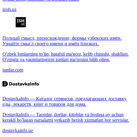
izoh.uz
Полный смысл, происхождение, формы узбекских имён.
Узнайте смысл своего имени и имён близких.
O'zbek Ismlarning to'liq, batafsil ma'nosi, kelib chiqishi, shakllari.
O'zingiz va yaqinlaringizni ismlari ma'nosini bilib oling.
ismlar.com
DostavkaInfo — Каталог сервисов, предлагающих доставку
еды, лекарств, книг и товаров для дома.
DostavkaInfo — Taomlar, dorilar, kitoblar va boshqa uy uchun
kerakli bo'lagan narsalarni yetkazib berish xizmatlari bor servislar.
dostavkainfo.uz