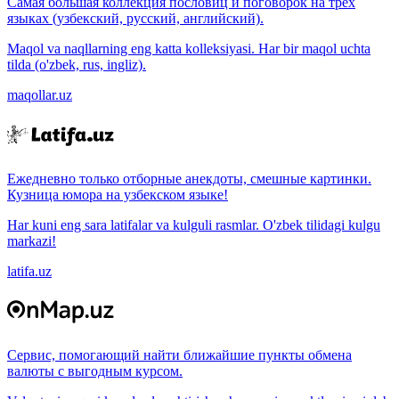
Самая большая коллекция пословиц и поговорок на трёх
языках (узбекский, русский, английский).
Maqol va naqllarning eng katta kolleksiyasi. Har bir maqol uchta
tilda (o'zbek, rus, ingliz).
maqollar.uz
Ежедневно только отборные анекдоты, смешные картинки.
Кузница юмора на узбекском языке!
Har kuni eng sara latifalar va kulguli rasmlar. O'zbek tilidagi kulgu
markazi!
latifa.uz
Сервис, помогающий найти ближайшие пункты обмена
валюты с выгодным курсом.