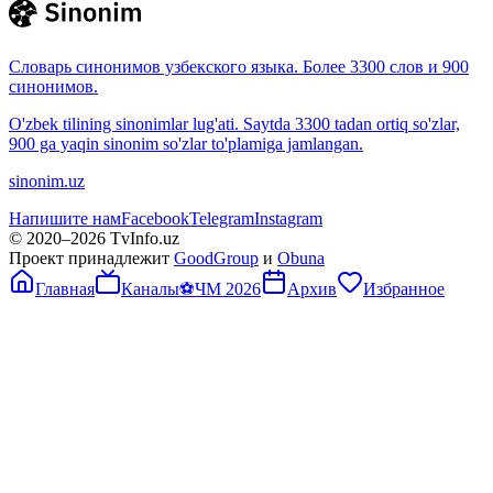
Словарь синонимов узбекского языка. Более 3300 слов и 900
синонимов.
O'zbek tilining sinonimlar lug'ati. Saytda 3300 tadan ortiq so'zlar,
900 ga yaqin sinonim so'zlar to'plamiga jamlangan.
sinonim.uz
Напишите нам
Facebook
Telegram
Instagram
© 2020–
2026
TvInfo.uz
Проект принадлежит
GoodGroup
и
Obuna
Главная
Каналы
⚽
ЧМ 2026
Архив
Избранное