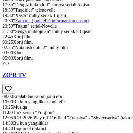
17:35
"Dengiz hukmdori" koreya seriali 5-qism
18:30
"Taqdirlar" telenovella
19:30
"Xasta" milliy serial. 1-qism
20:30
"Zamon" (jonli efir) informatsion dasturi
20:50
"Tugun" serial-Novella
21:50
"Senga muhtojman" milliy serial. 83-qism
22:45
Xorij filmi
00:25
Xorij filmi
02:25
"Notanish qotil 2" milliy film
03:00
Kino
05:00
Xorij filmi
ZO
ZO‘R TV
08:00
Ertalabdan salom jonli efir
10:00
Bu kun yangiliklar jonli efir
10:25
Musiqa
11:00
Turk seriali "Yolg’on"
12:05
JCH 2026 Play off 116 final "Fransiya" - "Shveytsariya" (takror
14:30
Bu kun yangiliklar
14:40
Taqdimot (takror)