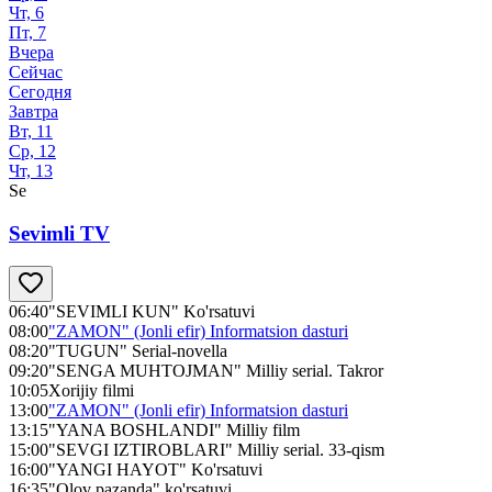
Чт, 6
Пт, 7
Вчера
Сейчас
Сегодня
Завтра
Вт, 11
Ср, 12
Чт, 13
Se
Sevimli TV
06:40
"SEVIMLI KUN" Ko'rsatuvi
08:00
"ZAMON" (Jonli efir) Informatsion dasturi
08:20
"TUGUN" Serial-novella
09:20
"SENGA MUHTOJMAN" Milliy serial. Takror
10:05
Xorijiy filmi
13:00
"ZAMON" (Jonli efir) Informatsion dasturi
13:15
"YANA BOSHLANDI" Milliy film
15:00
"SEVGI IZTIROBLARI" Milliy serial. 33-qism
16:00
"YANGI HAYOT" Ko'rsatuvi
16:35
"Olov pazanda" ko'rsatuvi