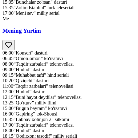
15:05
"Bunchalar zo'rsan" dasturi
15:35
"Zolim Istanbul" turk teleseriali
17:00
"Meni sev" milliy serial
Me
Mening Yurtim
06:00
“Konsert” dasturi
06:45
“Omon-omon” ko'rsatuvi
08:00
“Taqdir zarbalari” telenovellasi
09:00
“Hudud” dasturi
09:15
“Muhabbat tafti” hind seriali
10:20
“Qiziqchi” dasturi
11:00
“Taqdir zarbalari” telenovellasi
12:00
“Hudud” dasturi
12:15
“Buni hayot deydilar” telenovellasi
13:25
“Qo'rquv” milliy filmi
15:00
“Bugun bayram” ko'rsatuvi
16:00
"Gapiring" tok-Shousi
16:35
"Labbay xotinjon 2" sitkomi
17:00
"Taqdir zarbalari" telenovellasi
18:00
"Hudud" dasturi
18:15
"Qodirxon: tasodif" milliy seriali