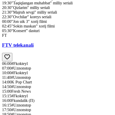
19:30
"Taqiqlangan muhabbat" milliy seriali
20:30
"Qizlarim" milliy seriali
21:30
"Majruh sevgi" milliy seriali
22:30
"Ovchilar" koreys seriali
00:00
"Jon uik 3" xorij filmi
02:45
"Sokin maskan" xorij filmi
05:30
“Konsert” dasturi
FT
FTV telekanali
06:00
#Fkokteyl
07:00
#Uznonstop
10:00
#Fkokteyl
11:40
#Uznonstop
14:00
K Pop Chart
14:50
#Uznonstop
15:00
Fresh News
15:15
#Fkokteyl
16:00
Fkundalik (П)
16:15
#Uznonstop
17:50
#Uznonstop
18:50
#Uznonstop