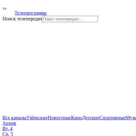
Телепрограмма
Поиск телепередач
Все каналы
Узбекские
Новостные
Кино
Детские
Спортивные
Муз
Архив
Вт, 4
Ср, 5