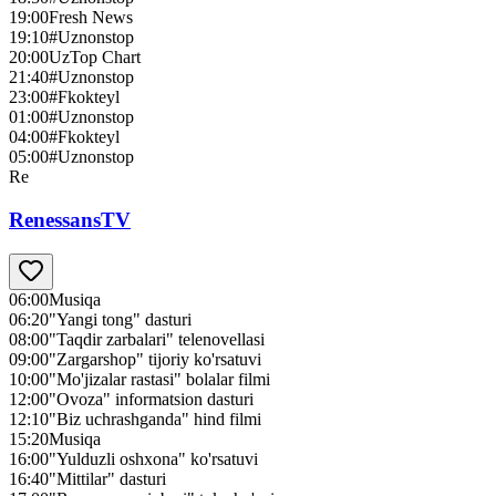
19:00
Fresh News
19:10
#Uznonstop
20:00
UzTop Chart
21:40
#Uznonstop
23:00
#Fkokteyl
01:00
#Uznonstop
04:00
#Fkokteyl
05:00
#Uznonstop
Re
RenessansTV
06:00
Musiqa
06:20
"Yangi tong" dasturi
08:00
"Taqdir zarbalari" telenovellasi
09:00
"Zargarshop" tijoriy ko'rsatuvi
10:00
"Mo'jizalar rastasi" bolalar filmi
12:00
"Ovoza" informatsion dasturi
12:10
"Biz uchrashganda" hind filmi
15:20
Musiqa
16:00
"Yulduzli oshxona" ko'rsatuvi
16:40
"Mittilar" dasturi