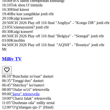
16:00
FIFA Jahon chempionati kundaligi
16:10
Tok shou O’zimizda
16:30
Hind kinosi
19:40
Bu kun yangiliklar jonli efir
20:10
Kulgi konsert!
20:50
JCH 2026 Play off 116 final "Angliya" - "Kongo DR" jonli efir
23:05
Uxlamaysizmi? jonli efir
00:30
Kulgi konsert!
00:50
JCH 2026 Play off 116 final "Belgiya" - "Senegal" jonli efir
03:00
Kinofilm
04:50
JCH 2026 Play off 116 final "AQSH" - "Bosniya" jonli efir
Mi
Milliy TV
06:10
"Bunchalar zo'rsan" dasturi
06:35
"Tonggi duo" dasturi
06:45
"Shirchoy" ko'rsatuvi
08:00
"Otalar so'zi" telenovella
09:00
"Iqror" telenovella
10:00
"Charxi falak" telenovella
11:05
"Dushman oila" milliy serial
12:00
"O'g'irlangan qiz-3" (Hind)