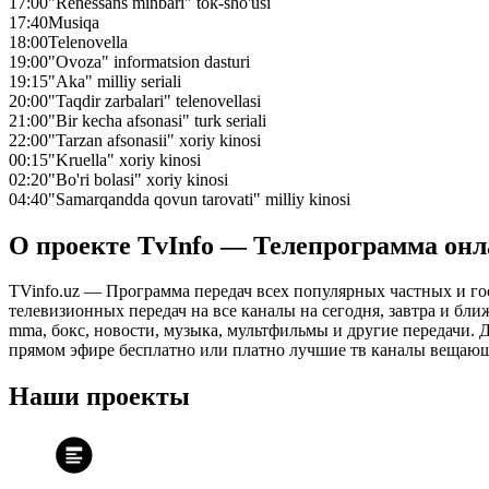
17:00
"Renessans minbari" tok-sho'usi
17:40
Musiqa
18:00
Telenovella
19:00
"Ovoza" informatsion dasturi
19:15
"Aka" milliy seriali
20:00
"Taqdir zarbalari" telenovellasi
21:00
"Bir kecha afsonasi" turk seriali
22:00
"Tarzan afsonasii" xoriy kinosi
00:15
"Kruella" xoriy kinosi
02:20
"Bo'ri bolasi" xoriy kinosi
04:40
"Samarqandda qovun tarovati" milliy kinosi
О проекте TvInfo — Телепрограмма он
TVinfo.uz — Программа передач всех популярных частных и го
телевизионных передач на все каналы на сегодня, завтра и бл
mma, бокс, новости, музыка, мультфильмы и другие передачи. Дл
прямом эфире бесплатно или платно лучшие тв каналы вещающ
Наши проекты