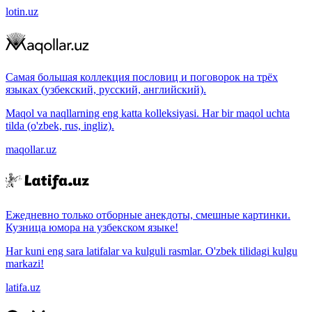
lotin.uz
Самая большая коллекция пословиц и поговорок на трёх
языках (узбекский, русский, английский).
Maqol va naqllarning eng katta kolleksiyasi. Har bir maqol uchta
tilda (o'zbek, rus, ingliz).
maqollar.uz
Ежедневно только отборные анекдоты, смешные картинки.
Кузница юмора на узбекском языке!
Har kuni eng sara latifalar va kulguli rasmlar. O'zbek tilidagi kulgu
markazi!
latifa.uz