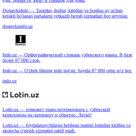
еды, лекарств, книг и товаров для дома.
DostavkaInfo — Taomlar, dorilar, kitoblar va boshqa uy uchun
kerakli bo'lagan narsalarni yetkazib berish xizmatlari bor servislar.
dostavkainfo.uz
Imlo.uz — Орфографический словарь узбекского языка. В базе
более 87 000 слов.
Imlo.uz — O'zbek tilining imlo lug'ati. Saytda 87 000 ortiq so'z bor.
imlo.uz
Lotin.uz — поможет транслитерировать с узбекской
кириллицы на латиницу и обратно. Легко!
Lotin.uz — foydalanuvchilarga berilgan matnni lotindan kirillga va
aksincha o'girish xizmatini taklif etadi.