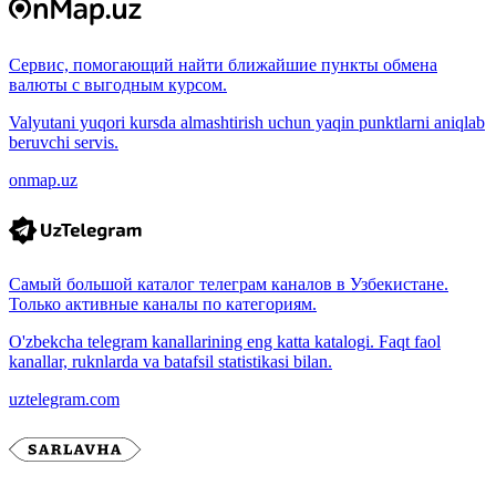
Сервис, помогающий найти ближайшие пункты обмена
валюты с выгодным курсом.
Valyutani yuqori kursda almashtirish uchun yaqin punktlarni aniqlab
beruvchi servis.
onmap.uz
Самый большой каталог телеграм каналов в Узбекистане.
Только активные каналы по категориям.
O'zbekcha telegram kanallarining eng katta katalogi. Faqt faol
kanallar, ruknlarda va batafsil statistikasi bilan.
uztelegram.com