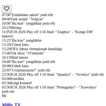
07:00
"Ertalabdan salom" jonli efir
09:00
Turk seriali: "Yolg'on"
10:00
"Bu kun" yangiliklar jonli efir
10:25
Musiqa
11:05
JCH 2026 Play off 1/16 final: "Angliya" - "Kongo DR"
(takror)
13:25
"Bu kun" yangiliklar
13:35
O'zbek kino
15:20
FIFA Jahon chempionati kundaligi
15:40
Tok shou: "O'zimizda"
16:15
Hind kinosi
19:40
"Bu kun" yangiliklar jonli efir
20:00
O'zbek kino
22:05
"Uxlamaysizmi?" jonli efir
23:50
JCH 2026 Play off 1/16 final: "Ispaniya" - "Avstriya" jonli efir
02:00
Kinofilm
03:30
Kulgi konsert!
03:50
JCH 2026 Play off 1/16 final: "Portugaliya" - "Xorvatiya"
jonli efir
Mi
Milliy TV