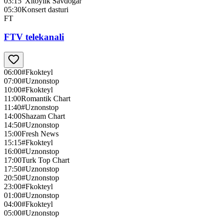
03:15
"Xitoylik Savdogar"
05:30
Konsert dasturi
FT
FTV telekanali
06:00
#Fkokteyl
07:00
#Uznonstop
10:00
#Fkokteyl
11:00
Romantik Chart
11:40
#Uznonstop
14:00
Shazam Chart
14:50
#Uznonstop
15:00
Fresh News
15:15
#Fkokteyl
16:00
#Uznonstop
17:00
Turk Top Chart
17:50
#Uznonstop
20:50
#Uznonstop
23:00
#Fkokteyl
01:00
#Uznonstop
04:00
#Fkokteyl
05:00
#Uznonstop