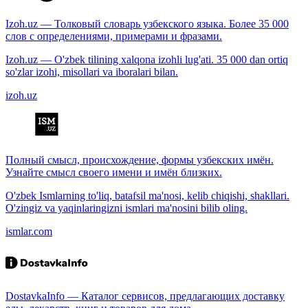
Izoh.uz — Толковый словарь узбекского языка. Более 35 000
слов с определениями, примерами и фразами.
Izoh.uz — O'zbek tilining xalqona izohli lug'ati. 35 000 dan ortiq
so'zlar izohi, misollari va iboralari bilan.
izoh.uz
Полный смысл, происхождение, формы узбекских имён.
Узнайте смысл своего имени и имён близких.
O'zbek Ismlarning to'liq, batafsil ma'nosi, kelib chiqishi, shakllari.
O'zingiz va yaqinlaringizni ismlari ma'nosini bilib oling.
ismlar.com
DostavkaInfo — Каталог сервисов, предлагающих доставку