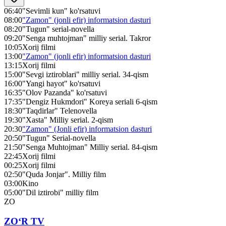
06:40
"Sevimli kun" ko'rsatuvi
08:00
"Zamon" (jonli efir) informatsion dasturi
08:20
"Tugun" serial-novella
09:20
"Senga muhtojman" milliy serial. Takror
10:05
Xorij filmi
13:00
"Zamon" (jonli efir) informatsion dasturi
13:15
Xorij filmi
15:00
"Sevgi iztiroblari" milliy serial. 34-qism
16:00
"Yangi hayot" ko'rsatuvi
16:35
"Olov Pazanda" ko'rsatuvi
17:35
"Dengiz Hukmdori" Koreya seriali 6-qism
18:30
"Taqdirlar" Telenovella
19:30
"Xasta" Milliy serial. 2-qism
20:30
"Zamon" (Jonli efir) informatsion dasturi
20:50
"Tugun" Serial-novella
21:50
"Senga Muhtojman" Milliy serial. 84-qism
22:45
Xorij filmi
00:25
Xorij filmi
02:50
"Quda Jonjar". Milliy film
03:00
Kino
05:00
"Dil iztirobi" milliy film
ZO
ZO‘R TV