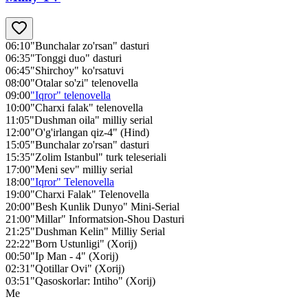
06:10
"Bunchalar zo'rsan" dasturi
06:35
"Tonggi duo" dasturi
06:45
"Shirchoy" ko'rsatuvi
08:00
"Otalar so'zi" telenovella
09:00
"Iqror" telenovella
10:00
"Charxi falak" telenovella
11:05
"Dushman oila" milliy serial
12:00
"O'g'irlangan qiz-4" (Hind)
15:05
"Bunchalar zo'rsan" dasturi
15:35
"Zolim Istanbul" turk teleseriali
17:00
"Meni sev" milliy serial
18:00
"Iqror" Telenovella
19:00
"Charxi Falak" Telenovella
20:00
"Besh Kunlik Dunyo" Mini-Serial
21:00
"Millar" Informatsion-Shou Dasturi
21:25
"Dushman Kelin" Milliy Serial
22:22
"Born Ustunligi" (Xorij)
00:50
"Ip Man - 4" (Xorij)
02:31
"Qotillar Ovi" (Xorij)
03:51
"Qasoskorlar: Intiho" (Xorij)
Me