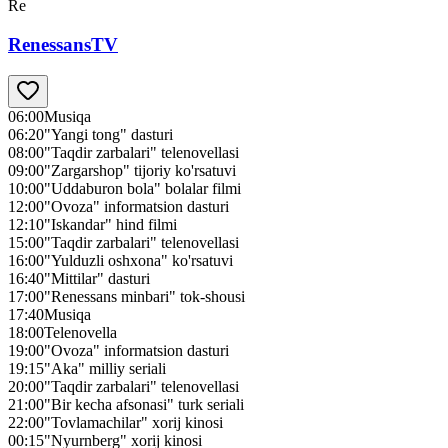
Re
RenessansTV
06:00
Musiqa
06:20
"Yangi tong" dasturi
08:00
"Taqdir zarbalari" telenovellasi
09:00
"Zargarshop" tijoriy ko'rsatuvi
10:00
"Uddaburon bola" bolalar filmi
12:00
"Ovoza" informatsion dasturi
12:10
"Iskandar" hind filmi
15:00
"Taqdir zarbalari" telenovellasi
16:00
"Yulduzli oshxona" ko'rsatuvi
16:40
"Mittilar" dasturi
17:00
"Renessans minbari" tok-shousi
17:40
Musiqa
18:00
Telenovella
19:00
"Ovoza" informatsion dasturi
19:15
"Aka" milliy seriali
20:00
"Taqdir zarbalari" telenovellasi
21:00
"Bir kecha afsonasi" turk seriali
22:00
"Tovlamachilar" xorij kinosi
00:15
"Nyurnberg" xorij kinosi