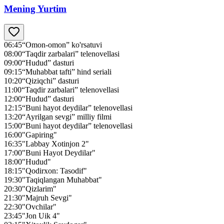
Mening Yurtim
06:45
“Omon-omon” ko'rsatuvi
08:00
“Taqdir zarbalari” telenovellasi
09:00
“Hudud” dasturi
09:15
“Muhabbat tafti” hind seriali
10:20
“Qiziqchi” dasturi
11:00
“Taqdir zarbalari” telenovellasi
12:00
“Hudud” dasturi
12:15
“Buni hayot deydilar” telenovellasi
13:20
“Ayrilgan sevgi” milliy filmi
15:00
“Buni hayot deydilar” telenovellasi
16:00
"Gapiring"
16:35
"Labbay Xotinjon 2"
17:00
"Buni Hayot Deydilar"
18:00
"Hudud"
18:15
"Qodirxon: Tasodif"
19:30
"Taqiqlangan Muhabbat"
20:30
"Qizlarim"
21:30
"Majruh Sevgi"
22:30
"Ovchilar"
23:45
"Jon Uik 4"