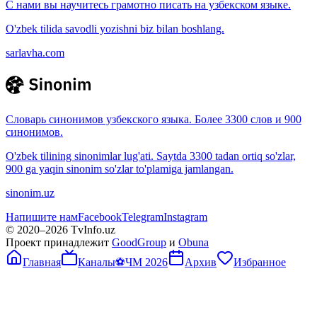
С нами вы научитесь грамотно писать на узбекском языке.
O'zbek tilida savodli yozishni biz bilan boshlang.
sarlavha.com
Словарь синонимов узбекского языка. Более 3300 слов и 900
синонимов.
O'zbek tilining sinonimlar lug'ati. Saytda 3300 tadan ortiq so'zlar,
900 ga yaqin sinonim so'zlar to'plamiga jamlangan.
sinonim.uz
Напишите нам
Facebook
Telegram
Instagram
© 2020–
2026
TvInfo.uz
Проект принадлежит
GoodGroup
и
Obuna
Главная
Каналы
⚽
ЧМ 2026
Архив
Избранное