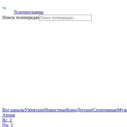
Телепрограмма
Поиск телепередач
Все каналы
Узбекские
Новостные
Кино
Детские
Спортивные
Муз
Архив
Вс, 2
Пн, 3