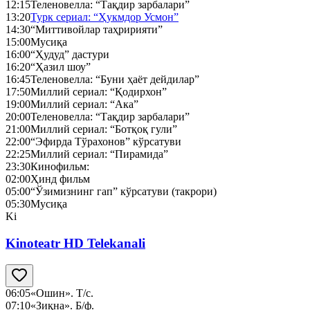
12:15
Теленовелла: “Тақдир зарбалари”
13:20
Турк сериал: “Ҳукмдор Усмон”
14:30
“Миттивойлар таҳририяти”
15:00
Мусиқа
16:00
“Ҳудуд” дастури
16:20
“Ҳазил шоу”
16:45
Теленовелла: “Буни ҳаёт дейдилар”
17:50
Миллий сериал: “Қодирхон”
19:00
Миллий сериал: “Ака”
20:00
Теленовелла: “Тақдир зарбалари”
21:00
Миллий сериал: “Ботқоқ гули”
22:00
“Эфирда Тўрахонов” кўрсатуви
22:25
Миллий сериал: “Пирамида”
23:30
Кинофильм:
02:00
Ҳинд фильм
05:00
“Ўзимизнинг гап” кўрсатуви (такрори)
05:30
Мусиқа
Ki
Kinoteatr HD Telekanali
06:05
«Ошин». Т/с.
07:10
«Зиқна». Б/ф.