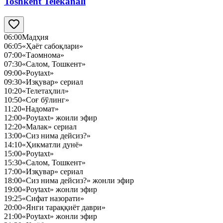
Toshkent Telekanali
06:00
Мадҳия
06:05
«Ҳаёт сабоқлари»
07:00
«Таомнома»
07:30
«Салом, Тошкент»
09:00
«Poytaxt»
09:30
«Изқувар» сериал
10:20
«Телетаҳлил»
10:50
«Соғ бўлинг»
11:20
«Надомат»
12:00
«Poytaxt» жоили эфир
12:20
«Малак» сериал
13:00
«Сиз нима дейсиз?»
14:10
«Ҳикматли дунё»
15:00
«Poytaxt»
15:30
«Салом, Тошкент»
17:00
«Изқувар» сериал
18:00
«Сиз нима дейсиз?» жонли эфир
19:00
«Poytaxt» жонли эфир
19:25
«Сифат назорати»
20:00
«Янги тараққиёт даври»
21:00
«Poytaxt» жонли эфир