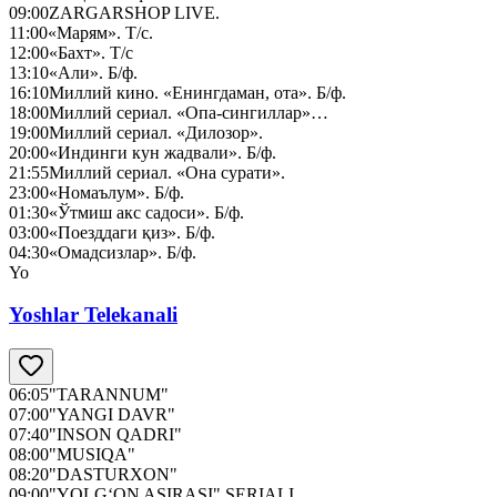
09:00
ZARGARSHOP LIVE.
11:00
«Марям». Т/с.
12:00
«Бахт». Т/с
13:10
«Али». Б/ф.
16:10
Миллий кино. «Енингдаман, ота». Б/ф.
18:00
Миллий сериал. «Опа-сингиллар»…
19:00
Миллий сериал. «Дилозор».
20:00
«Индинги кун жадвали». Б/ф.
21:55
Миллий сериал. «Она сурати».
23:00
«Номаълум». Б/ф.
01:30
«Ўтмиш акс садоси». Б/ф.
03:00
«Поезддаги қиз». Б/ф.
04:30
«Омадсизлар». Б/ф.
Yo
Yoshlar Telekanali
06:05
"TARANNUM"
07:00
"YANGI DAVR"
07:40
"INSON QADRI"
08:00
"MUSIQA"
08:20
"DASTURXON"
09:00
"YOLG‘ON ASIRASI" SERIALI