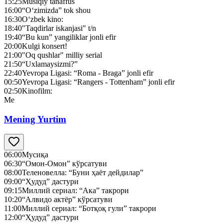
15:25
Musiqiy tanaffus
16:00
“O‘zimizda” tok shou
16:30
O‘zbek kino:
18:40
"Taqdirlar iskanjasi" t/n
19:40
“Bu kun” yangiliklar jonli efir
20:00
Kulgi konsert!
21:00
"Oq qushlar" milliy serial
21:50
“Uxlamaysizmi?”
22:40
Yevropa Ligasi: “Roma - Braga” jonli efir
00:50
Yevropa Ligasi: “Rangers - Tottenham” jonli efir
02:50
Kinofilm:
Me
Mening Yurtim
06:00
Мусиқа
06:30
“Омон-Омон” кўрсатуви
08:00
Теленовелла: “Буни ҳаёт дейдилар”
09:00
“Ҳудуд” дастури
09:15
Миллий сериал: “Ака” такрори
10:20
“Алвидо актёр” кўрсатуви
11:00
Миллий сериал: “Ботқоқ гули” такрори
12:00
“Ҳудуд” дастури