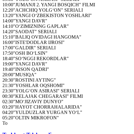
10:00
"JUMANJI 2. YANGI BOSQICH" FILMI
12:20
"ACHCHIQ YOLG‘ON" SERIALI
13:20
"YANGI O‘ZBEKISTON YOSHLARI"
14:00
"YANGI DAVR"
14:10
"O‘ZIMIZNING GAPLAR"
14:20
"SAODAT" SERIALI
15:10
"BALIQ OVIDAGI HANGOMA"
16:00
"ISTE'DODLAR IJROSI"
17:00
"GALDIR" SERIALI
17:50
"OSH BO‘LSIN"
18:40
"SO‘NGGI REKORDLAR"
19:00
"YANGI DAVR"
19:40
"INSON QADRI"
20:00
"MUSIQA"
20:30
"ROSTINI AYTING"
21:30
"YOSHLAR OQSHOMI"
23:30
"YOLG‘ON ASIRASI" SERIALI
00:30
"KELAJAK CHEGARASI" FILMI
02:30
"MO‘JIZAVIY DUNYO"
03:20
"HAYOT CHORRAHALARIDA"
04:20
"YULDUZLAR YURGAN YO‘L"
05:20
"OLTIN MIKROFON"
To