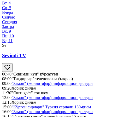
Вт, 4
Ср, 5
Вчера
Сейчас
Сегодня
Завтра
Вс, 9
Пн, 10
Вт, 11
Se
Sevimli TV
06:40
"Севимли кун" кўрсатуви
08:00
"Тақдирлар" теленовелла (такрор)
09:00
"Замон" (жонли эфир) информацион дастури
09:20
Хориж фильм
11:30
"Янги ҳаёт" ток шоу
12:00
"Замон" (жонли эфир) информацион дастури
12:15
Хориж фильм
15:00
"Қўрғон сирлари" Туркия сериали 139-қисм
16:00
"Замон" (жонли эфир) информацион дастури
16:15
"Гуноҳлар сояси" миллий сериал 15-қисм