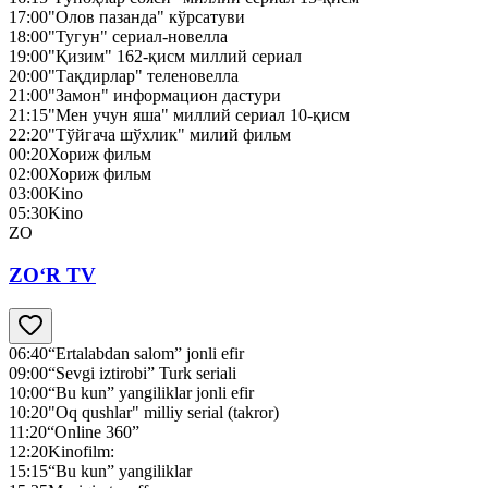
17:00
"Олов пазанда" кўрсатуви
18:00
"Тугун" сериал-новелла
19:00
"Қизим" 162-қисм миллий сериал
20:00
"Тақдирлар" теленовелла
21:00
"Замон" информацион дастури
21:15
"Мен учун яша" миллий сериал 10-қисм
22:20
"Тўйгача шўхлик" милий фильм
00:20
Хориж фильм
02:00
Хориж фильм
03:00
Kino
05:30
Kino
ZO
ZO‘R TV
06:40
“Ertalabdan salom” jonli efir
09:00
“Sevgi iztirobi” Turk seriali
10:00
“Bu kun” yangiliklar jonli efir
10:20
"Oq qushlar" milliy serial (takror)
11:20
“Online 360”
12:20
Kinofilm:
15:15
“Bu kun” yangiliklar