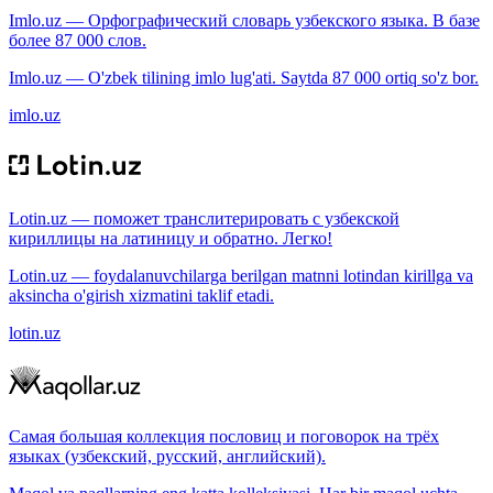
Imlo.uz — Орфографический словарь узбекского языка. В базе
более 87 000 слов.
Imlo.uz — O'zbek tilining imlo lug'ati. Saytda 87 000 ortiq so'z bor.
imlo.uz
Lotin.uz — поможет транслитерировать с узбекской
кириллицы на латиницу и обратно. Легко!
Lotin.uz — foydalanuvchilarga berilgan matnni lotindan kirillga va
aksincha o'girish xizmatini taklif etadi.
lotin.uz
Самая большая коллекция пословиц и поговорок на трёх
языках (узбекский, русский, английский).