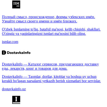
Полный смысл, происхождение, формы узбекских имён.
Узнайте смысл своего имени и имён близких.
O'zbek Ismlarning to'liq, batafsil ma'nosi, kelib chiqishi, shakllari.
O'zingiz va yaqinlaringizni ismlari ma'nosini bilib oling.
ismlar.com
DostavkaInfo — Каталог сервисов, предлагающих доставку
еды, лекарств, книг и товаров для дома.
DostavkaInfo — Taomlar, dorilar, kitoblar va boshqa uy uchun
kerakli bo'lagan narsalarni yetkazib berish xizmatlari bor servislar.
dostavkainfo.uz