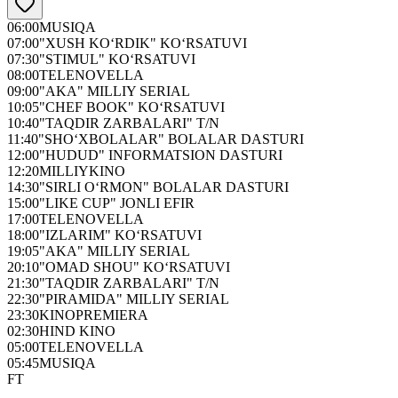
06:00
MUSIQA
07:00
"XUSH KO‘RDIK" KO‘RSATUVI
07:30
"STIMUL" KO‘RSATUVI
08:00
TELENOVELLA
09:00
"AKA" MILLIY SERIAL
10:05
"CHEF BOOK" KO‘RSATUVI
10:40
"TAQDIR ZARBALARI" T/N
11:40
"SHO‘XBOLALAR" BOLALAR DASTURI
12:00
"HUDUD" INFORMATSION DASTURI
12:20
MILLIYKINO
14:30
"SIRLI O‘RMON" BOLALAR DASTURI
15:00
"LIKE CUP" JONLI EFIR
17:00
TELENOVELLA
18:00
"IZLARIM" KO‘RSATUVI
19:05
"AKA" MILLIY SERIAL
20:10
"OMAD SHOU" KO‘RSATUVI
21:30
"TAQDIR ZARBALARI" T/N
22:30
"PIRAMIDA" MILLIY SERIAL
23:30
KINOPREMIERA
02:30
HIND KINO
05:00
TELENOVELLA
05:45
MUSIQA
FT