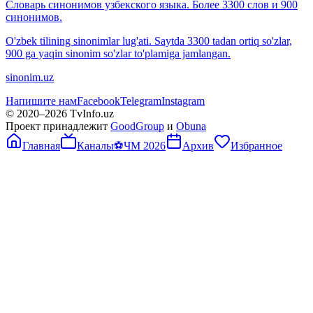
Словарь синонимов узбекского языка. Более 3300 слов и 900
синонимов.
O'zbek tilining sinonimlar lug'ati. Saytda 3300 tadan ortiq so'zlar,
900 ga yaqin sinonim so'zlar to'plamiga jamlangan.
sinonim.uz
Напишите нам
Facebook
Telegram
Instagram
© 2020–
2026
TvInfo.uz
Проект принадлежит
GoodGroup
и
Obuna
Главная
Каналы
⚽
ЧМ 2026
Архив
Избранное