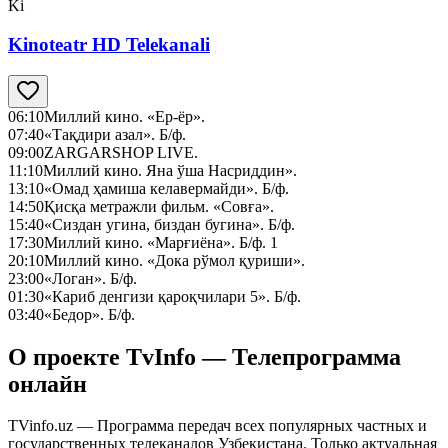
Ki
Kinoteatr HD Telekanali
06:10
Миллий кино. «Ер-ёр».
07:40
«Тақдири азал». Б/ф.
09:00
ZARGARSHOP LIVE.
11:10
Миллий кино. Яна ўша Насриддин».
13:10
«Омад ҳамиша келавермайди». Б/ф.
14:50
Қисқа метражли фильм. «Совға».
15:40
«Сиздан угина, биздан бугина». Б/ф.
17:30
Миллий кино. «Марғиёна». Б/ф. 1
20:10
Миллий кино. «Дока рўмол қуриши».
23:00
«Логан». Б/ф.
01:30
«Кариб денгизи қароқчилари 5». Б/ф.
03:40
«Бедор». Б/ф.
О проекте TvInfo — Телепрограмма
онлайн
TVinfo.uz — Программа передач всех популярных частных и
государственных телеканалов Узбекистана. Только актуальная