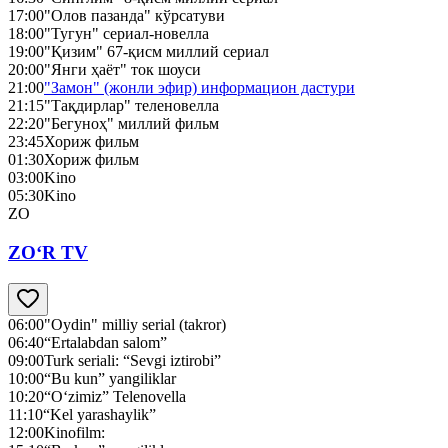
17:00
"Олов пазанда" кўрсатуви
18:00
"Тугун" сериал-новелла
19:00
"Қизим" 67-қисм миллий сериал
20:00
"Янги ҳаёт" ток шоуси
21:00
"Замон" (жонли эфир) информацион дастури
21:15
"Тақдирлар" теленовелла
22:20
"Бегуноҳ" миллий фильм
23:45
Хориж фильм
01:30
Хориж фильм
03:00
Kino
05:30
Kino
ZO
ZO‘R TV
06:00
"Oydin" milliy serial (takror)
06:40
“Ertalabdan salom”
09:00
Turk seriali: “Sevgi iztirobi”
10:00
“Bu kun” yangiliklar
10:20
“O‘zimiz” Telenovella
11:10
“Kel yarashaylik”
12:00
Kinofilm: