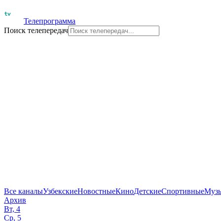
Телепрограмма
Поиск телепередач
Все каналы
Узбекские
Новостные
Кино
Детские
Спортивные
Муз
Архив
Вт, 4
Ср, 5