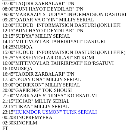
07:00
"TAQDIR ZARBALARI" T/N
08:00
"BUNI HAYOT DEYDILAR" T/N
09:00
"MARKAZIY STUDIYA" INFORMATSION DASTURI
09:20
"QADAR VA O‘YIN" MILLIY SERIAL
12:00
"HUDUD" INFORMATSION DASTURI (JONLI EFI
12:15
"BUNI HAYOT DEYDILAR" T/N
13:15
"SUDYA" MILLIY SERIAL
14:15
"MITTIVOYLAR TAHRIRIYATI" DASTURI
14:25
MUSIQA
15:00
"HUDUD" INFORMATSION DASTURI (JONLI EFIR)
15:25
"YAXSHIYEVLAR OILASI" SITKOMI
16:00
"MITTIVOYLAR TAHRIRIYATI" KO‘RSATUVI
16:10
MUSIQA
16:45
"TAQDIR ZARBALARI" T/N
17:50
"O‘GAY ONA" MILLIY SERIAL
19:00
"QODIRXON" MILLIY SERIAL
20:00
"GAPIRING" TOK-SHOUSI
21:00
"MARKAZIY STUDIYA" KO‘RSATUVI
21:15
"HOJAR" MILLIY SERIAL
22:15
"TIKAN" MILLIY SERIAL
23:15
"HUKMDOR USMON" TURK SERIALI
00:20
KINOPREMYERA
02:30
KINOFILM
FT