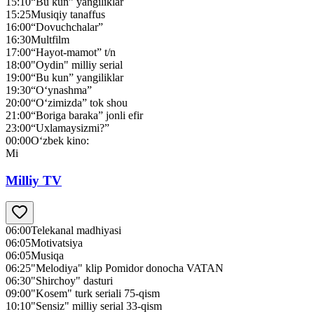
15:10
“Bu kun” yangiliklar
15:25
Musiqiy tanaffus
16:00
“Dovuchchalar”
16:30
Multfilm
17:00
“Hayot-mamot” t/n
18:00
"Oydin" milliy serial
19:00
“Bu kun” yangiliklar
19:30
“O‘ynashma”
20:00
“O‘zimizda” tok shou
21:00
“Boriga baraka” jonli efir
23:00
“Uxlamaysizmi?”
00:00
O‘zbek kino:
Mi
Milliy TV
06:00
Telekanal madhiyasi
06:05
Motivatsiya
06:05
Musiqa
06:25
"Melodiya" klip Pomidor donocha VATAN
06:30
"Shirchoy" dasturi
09:00
"Kosem" turk seriali 75-qism
10:10
"Sensiz" milliy serial 33-qism