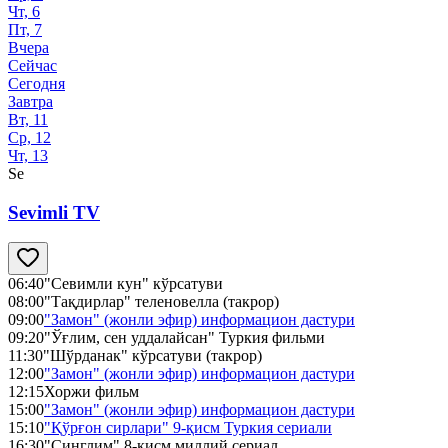
Чт, 6
Пт, 7
Вчера
Сейчас
Сегодня
Завтра
Вт, 11
Ср, 12
Чт, 13
Se
Sevimli TV
06:40
"Севимли кун" кўрсатуви
08:00
"Тақдирлар" теленовелла (такрор)
09:00
"Замон" (жонли эфир) информацион дастури
09:20
"Ўғлим, сен уддалайсан" Туркия фильми
11:30
"Шўрданак" кўрсатуви (такрор)
12:00
"Замон" (жонли эфир) информацион дастури
12:15
Хоржи фильм
15:00
"Замон" (жонли эфир) информацион дастури
15:10
"Қўрғон сирлари" 9-қисм Туркия сериали
16:30
"Синглим" 8-қисм миллий сериал