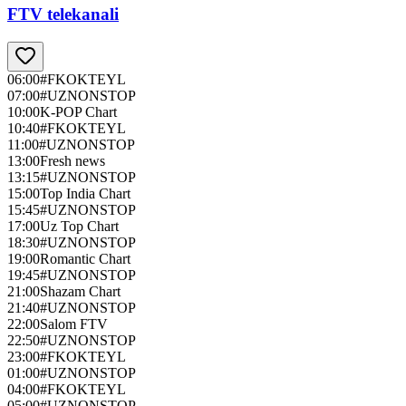
FTV telekanali
06:00
#FKOKTEYL
07:00
#UZNONSTOP
10:00
K-POP Chart
10:40
#FKOKTEYL
11:00
#UZNONSTOP
13:00
Fresh news
13:15
#UZNONSTOP
15:00
Top India Chart
15:45
#UZNONSTOP
17:00
Uz Top Chart
18:30
#UZNONSTOP
19:00
Romantic Chart
19:45
#UZNONSTOP
21:00
Shazam Chart
21:40
#UZNONSTOP
22:00
Salom FTV
22:50
#UZNONSTOP
23:00
#FKOKTEYL
01:00
#UZNONSTOP
04:00
#FKOKTEYL
05:00
#UZNONSTOP