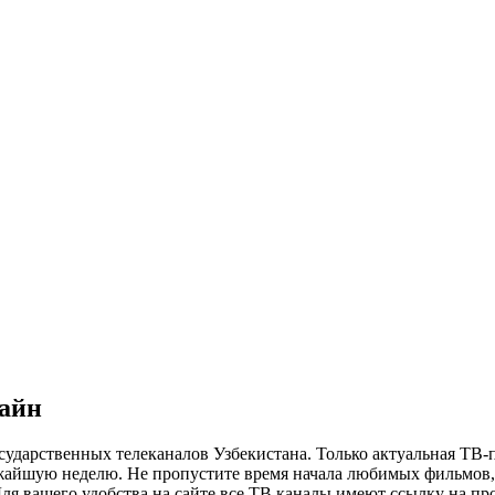
лайн
сударственных телеканалов Узбекистана. Только актуальная ТВ-
ижайшую неделю. Не пропустите время начала любимых фильмов, 
я вашего удобства на сайте все ТВ каналы имеют ссылку на просм