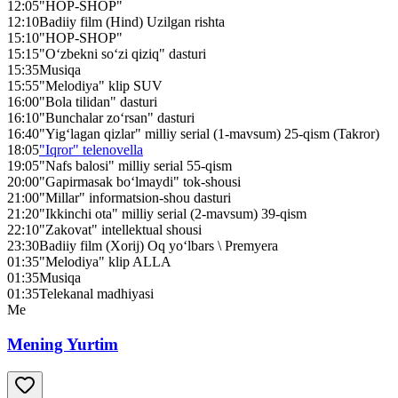
12:05
"HOP-SHOP"
12:10
Badiiy film (Hind) Uzilgan rishta
15:10
"HOP-SHOP"
15:15
"O‘zbekni so‘zi qiziq" dasturi
15:35
Musiqa
15:55
"Melodiya" klip SUV
16:00
"Bola tilidan" dasturi
16:10
"Bunchalar zo‘rsan" dasturi
16:40
"Yig‘lagan qizlar" milliy serial (1-mavsum) 25-qism (Takror)
18:05
"Iqror" telenovella
19:05
"Nafs balosi" milliy serial 55-qism
20:00
"Gapirmasak bo‘lmaydi" tok-shousi
21:00
"Millar" informatsion-shou dasturi
21:20
"Ikkinchi ota" milliy serial (2-mavsum) 39-qism
22:10
"Zakovat" intellektual shousi
23:30
Badiiy film (Xorij) Oq yo‘lbars \ Premyera
01:35
"Melodiya" klip ALLA
01:35
Musiqa
01:35
Telekanal madhiyasi
Me
Mening Yurtim