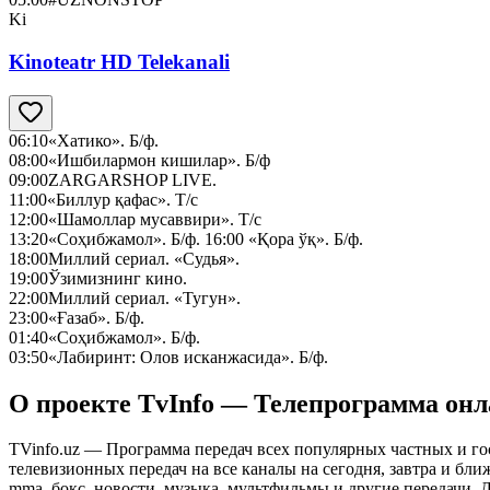
Ki
Kinoteatr HD Telekanali
06:10
«Хатико». Б/ф.
08:00
«Ишбилармон кишилар». Б/ф
09:00
ZARGARSHOP LIVE.
11:00
«Биллур қафас». Т/с
12:00
«Шамоллар мусаввири». Т/с
13:20
«Соҳибжамол». Б/ф. 16:00 «Қора ўқ». Б/ф.
18:00
Миллий сериал. «Судья».
19:00
Ўзимизнинг кино.
22:00
Миллий сериал. «Тугун».
23:00
«Ғазаб». Б/ф.
01:40
«Соҳибжамол». Б/ф.
03:50
«Лабиринт: Олов исканжасида». Б/ф.
О проекте TvInfo — Телепрограмма он
TVinfo.uz — Программа передач всех популярных частных и го
телевизионных передач на все каналы на сегодня, завтра и бл
mma, бокс, новости, музыка, мультфильмы и другие передачи. Дл