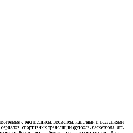
программа с расписанием, временем, каналами и названиями
сериалов, спортивных трансляций футбола, баскетбола, ufc,
отр online, вы всегда будете знать где смотреть онлайн в