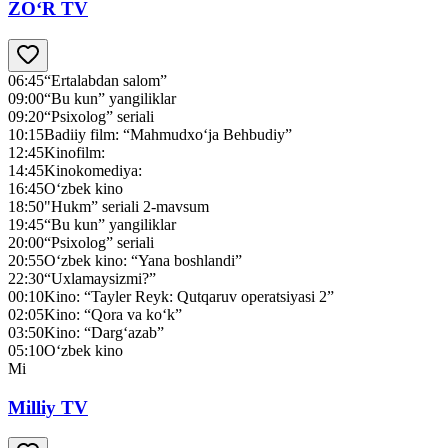
ZO‘R TV
06:45
“Ertalabdan salom”
09:00
“Bu kun” yangiliklar
09:20
“Psixolog” seriali
10:15
Badiiy film: “Mahmudxo‘ja Behbudiy”
12:45
Kinofilm:
14:45
Kinokomediya:
16:45
O‘zbek kino
18:50
"Нukm” seriali 2-mavsum
19:45
“Bu kun” yangiliklar
20:00
“Psixolog” seriali
20:55
O‘zbek kino: “Yana boshlandi”
22:30
“Uxlamaysizmi?”
00:10
Kino: “Tayler Reyk: Qutqaruv operatsiyasi 2”
02:05
Kino: “Qora va ko‘k”
03:50
Kino: “Darg‘azab”
05:10
O‘zbek kino
Mi
Milliy TV