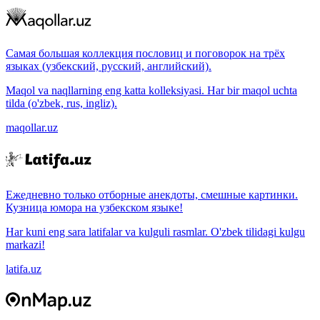
Самая большая коллекция пословиц и поговорок на трёх
языках (узбекский, русский, английский).
Maqol va naqllarning eng katta kolleksiyasi. Har bir maqol uchta
tilda (o'zbek, rus, ingliz).
maqollar.uz
Ежедневно только отборные анекдоты, смешные картинки.
Кузница юмора на узбекском языке!
Har kuni eng sara latifalar va kulguli rasmlar. O'zbek tilidagi kulgu
markazi!
latifa.uz