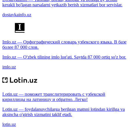
kerakli bo'lagan narsalarni yetkazib berish xizmatlari bor servislar.
dostavkainfo.uz
Imlo.uz — Орфографический словарь узбекского языка. В базе
более 87 000 слов.
Imlo.uz — O'zbek tilining imlo lug'ati. Saytda 87 000 ortiq so'z bor.
imlo.uz
Lotin.uz — поможет транслитерировать с узбекской
кириллицы на латиницу и обратно. Легко!
Lotin.uz — foydalanuvchilarga berilgan matnni lotindan kirillga va
aksincha o'girish xizmatini taklif etadi.
lotin.uz