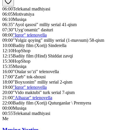
06:00
Telekanal madhiyasi
06:05
Motivatsiya
06:10
Musiqa
06:35
"Ayol qasosi" milliy serial 41-qism
07:30
"Uyg‘onamiz" dasturi
08:00
"Iqror" telenovella
09:00
"Yolgiz qoying" milliy serial (1-mavsum) 58-qism
10:00
Badiiy film (Xorij) Sinderella
12:10
HopShop
12:15
Badiiy film (Hind) Shiddat zavqi
15:30
HopShop
15:35
Musiqa
16:00
"Otalar so‘zi" telenovella
17:00
"Zarb" tok-shousi
18:00
"Boyxonim" milliy serial 2-qism
19:00
"Iqror" telenovella
20:00
"Vido maktubi" turk serial 7-qism
21:00
"Alhazar" telenovella
22:00
Badiiy film (Xorij) Quturganlar \ Premyera
00:00
Musiqa
00:55
Telekanal madhiyasi
Me
Mening Yurtim