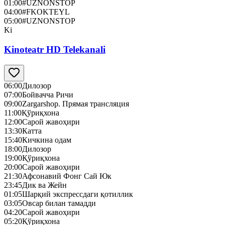
01:00
#UZNONSTOP
04:00
#FKOKTEYL
05:00
#UZNONSTOP
Ki
Kinoteatr HD Telekanali
06:00
Дилозор
07:00
Бойвачча Ричи
09:00
Zargarshop. Прямая трансляция
11:00
Қўриқхона
12:00
Сарой жавоҳири
13:30
Катта
15:40
Кичкина одам
18:00
Дилозор
19:00
Қўриқхона
20:00
Сарой жавоҳири
21:30
Афсонавий Фонг Сай Юк
23:45
Дик ва Жейн
01:05
Шарқий экспрессдаги қотиллик
03:05
Овсар билан тамадди
04:20
Сарой жавоҳири
05:20
Қўриқхона