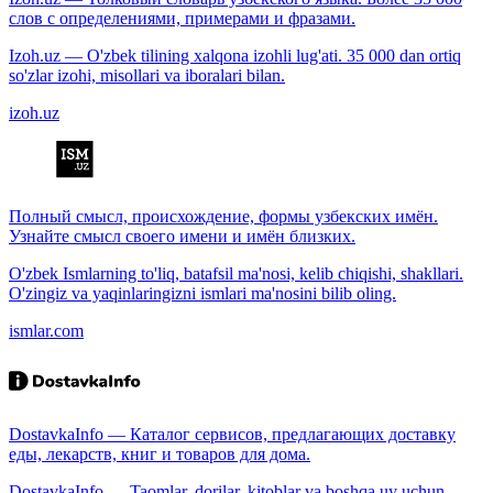
слов с определениями, примерами и фразами.
Izoh.uz — O'zbek tilining xalqona izohli lug'ati. 35 000 dan ortiq
so'zlar izohi, misollari va iboralari bilan.
izoh.uz
Полный смысл, происхождение, формы узбекских имён.
Узнайте смысл своего имени и имён близких.
O'zbek Ismlarning to'liq, batafsil ma'nosi, kelib chiqishi, shakllari.
O'zingiz va yaqinlaringizni ismlari ma'nosini bilib oling.
ismlar.com
DostavkaInfo — Каталог сервисов, предлагающих доставку
еды, лекарств, книг и товаров для дома.
DostavkaInfo — Taomlar, dorilar, kitoblar va boshqa uy uchun