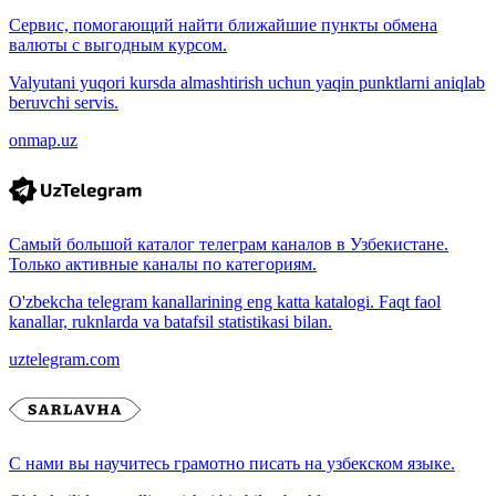
Сервис, помогающий найти ближайшие пункты обмена
валюты с выгодным курсом.
Valyutani yuqori kursda almashtirish uchun yaqin punktlarni aniqlab
beruvchi servis.
onmap.uz
Самый большой каталог телеграм каналов в Узбекистане.
Только активные каналы по категориям.
O'zbekcha telegram kanallarining eng katta katalogi. Faqt faol
kanallar, ruknlarda va batafsil statistikasi bilan.
uztelegram.com
С нами вы научитесь грамотно писать на узбекском языке.