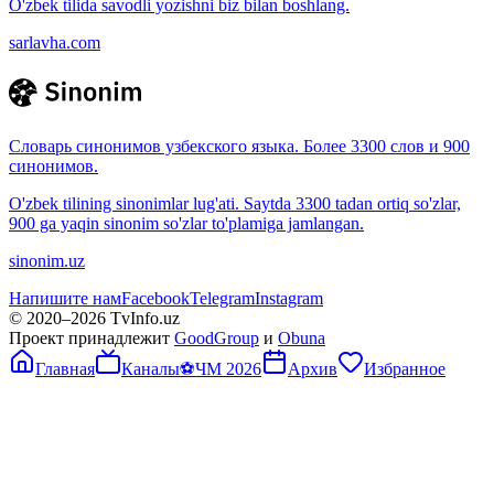
O'zbek tilida savodli yozishni biz bilan boshlang.
sarlavha.com
Словарь синонимов узбекского языка. Более 3300 слов и 900
синонимов.
O'zbek tilining sinonimlar lug'ati. Saytda 3300 tadan ortiq so'zlar,
900 ga yaqin sinonim so'zlar to'plamiga jamlangan.
sinonim.uz
Напишите нам
Facebook
Telegram
Instagram
© 2020–
2026
TvInfo.uz
Проект принадлежит
GoodGroup
и
Obuna
Главная
Каналы
⚽
ЧМ 2026
Архив
Избранное