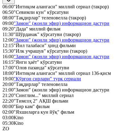
06:00
"Интиқом алангаси" миллий сериал (такрор)
06:50
"Севимли кун" кўрсатуви
08:00
"Тақдирлар" теленовелла (такрор)
09:00
"Замон" (жонли эфир) информацион дастури
09:20
"Дада" миллий фильм
11:30
"Шўрданак" кўрсатуви (такрор)
12:00
"Замон" (жонли эфир) информацион дастури
12:15
"Йил талабаси" ҳинд фильми
15:30
"Илк учрашув" кўрсатуви (такрор)
16:00
"Замон" (жонли эфир) информацион дастури
16:15
"Янги ҳаёт" кўрсатуви
17:00
"Олов пазанда" кўрсатуви
18:00
"Интиқом алангаси" миллий сериал 136-қисм
19:00
"Қўрғон сирлари" турк сериали
20:00
"Тақдирлар" теленовелла
21:00
"Замон" (жонли эфир) информацион дастури
21:20
"Синглим..." миллий сериал
22:20
"Тимсоҳ 2" АҚШ фильми
00:00
"Бир кам" фильм
02:00
"Яхшиларга кун йўқ" фильм
03:00
Kino
05:30
Kino
ZO