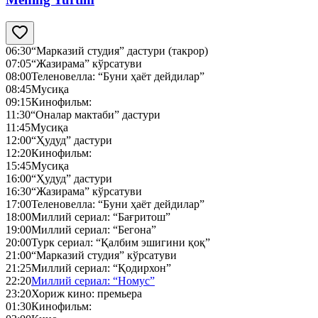
06:30
“Марказий студия” дастури (такрор)
07:05
“Жазирама” кўрсатуви
08:00
Теленовелла: “Буни ҳаёт дейдилар”
08:45
Мусиқа
09:15
Кинофильм:
11:30
“Оналар мактаби” дастури
11:45
Мусиқа
12:00
“Ҳудуд” дастури
12:20
Кинофильм:
15:45
Мусиқа
16:00
“Ҳудуд” дастури
16:30
“Жазирама” кўрсатуви
17:00
Теленовелла: “Буни ҳаёт дейдилар”
18:00
Миллий сериал: “Бағритош”
19:00
Миллий сериал: “Бегона”
20:00
Турк сериал: “Қалбим эшигини қоқ”
21:00
“Марказий студия” кўрсатуви
21:25
Миллий сериал: “Қодирхон”
22:20
Миллий сериал: “Номус”
23:20
Хориж кино: премьера
01:30
Кинофильм: