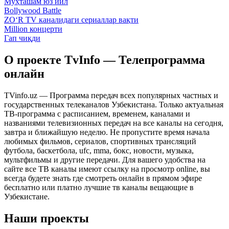
Муҳташам юз йил
Bollywood Battle
ZO‘R TV каналидаги сериаллар вақти
Million концерти
Гап чиқди
О проекте TvInfo — Телепрограмма
онлайн
TVinfo.uz — Программа передач всех популярных частных и
государственных телеканалов Узбекистана. Только актуальная
ТВ-программа с расписанием, временем, каналами и
названиями телевизионных передач на все каналы на сегодня,
завтра и ближайшую неделю. Не пропустите время начала
любимых фильмов, сериалов, спортивных трансляций
футбола, баскетбола, ufc, mma, бокс, новости, музыка,
мультфильмы и другие передачи. Для вашего удобства на
сайте все ТВ каналы имеют ссылку на просмотр online, вы
всегда будете знать где смотреть онлайн в прямом эфире
бесплатно или платно лучшие тв каналы вещающие в
Узбекистане.
Наши проекты