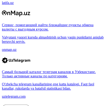
latifa.uz
Сервис, помогающий найти ближайшие пункты обмена
валюты с выгодным курсом.
Valyutani yuqori kursda almashtirish uchun yaqin punktlarni aniqlab
beruvchi servis.
onmap.uz
Самый большой каталог телеграм каналов в Узбекистане.
Только активные каналы по категориям.
O'zbekcha telegram kanallarining eng katta katalogi. Faqt faol
kanallar, ruknlarda va batafsil statistikasi bilan.
uztelegram.com