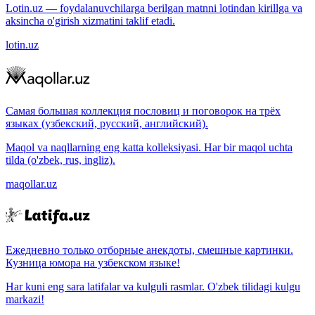
Lotin.uz — foydalanuvchilarga berilgan matnni lotindan kirillga va
aksincha o'girish xizmatini taklif etadi.
lotin.uz
Самая большая коллекция пословиц и поговорок на трёх
языках (узбекский, русский, английский).
Maqol va naqllarning eng katta kolleksiyasi. Har bir maqol uchta
tilda (o'zbek, rus, ingliz).
maqollar.uz
Ежедневно только отборные анекдоты, смешные картинки.
Кузница юмора на узбекском языке!
Har kuni eng sara latifalar va kulguli rasmlar. O'zbek tilidagi kulgu
markazi!