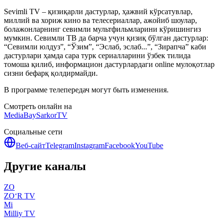
Sevimli TV – қизиқарли дастурлар, ҳажвий кўрсатувлар,
миллий ва хориж кино ва телесериаллар, ажойиб шоулар,
болажонларнинг севимли мультфильмларини кўришингиз
мумкин. Севимли ТВ да барча учун қизиқ бўлган дастурлар:
“Севимли юлдуз”, “Ўзим”, “Эслаб, эслаб...”, “Зирапча” каби
дастурлари ҳамда сара турк сериалларини ўзбек тилида
томоша қилиб, информацион дастурлардаги online мулоқотлар
сизни бефарқ қолдирмайди.
В программе телепередач могут быть изменения.
Смотреть онлайн на
MediaBay
SarkorTV
Социальные сети
Веб-сайт
Telegram
Instagram
Facebook
YouTube
Другие каналы
ZO
ZO‘R TV
Mi
Milliy TV