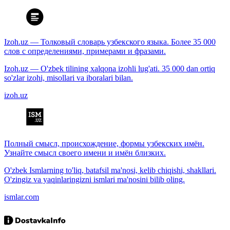
Izoh.uz — Толковый словарь узбекского языка. Более 35 000
слов с определениями, примерами и фразами.
Izoh.uz — O'zbek tilining xalqona izohli lug'ati. 35 000 dan ortiq
so'zlar izohi, misollari va iboralari bilan.
izoh.uz
Полный смысл, происхождение, формы узбекских имён.
Узнайте смысл своего имени и имён близких.
O'zbek Ismlarning to'liq, batafsil ma'nosi, kelib chiqishi, shakllari.
O'zingiz va yaqinlaringizni ismlari ma'nosini bilib oling.
ismlar.com