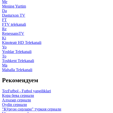
Me
Mening Yurtim
Da
Dasturxon TV
FT
FTV telekanali
Re
RenessansTV
Ki
Kinoteatr HD Telekanali
Yo
Yoshlar Telekanali
To
Toshkent Telekanali
Ma
Mahalla Telekanali
Рекомендуем
TezFufbol - Futbol yangiliklari
Қора бева сериали
Алҳазар сериали
Oydin сериали
"Қўрғон сирлари" туркия сериали