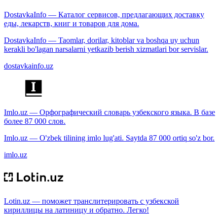
DostavkaInfo — Каталог сервисов, предлагающих доставку
еды, лекарств, книг и товаров для дома.
DostavkaInfo — Taomlar, dorilar, kitoblar va boshqa uy uchun
kerakli bo'lagan narsalarni yetkazib berish xizmatlari bor servislar.
dostavkainfo.uz
Imlo.uz — Орфографический словарь узбекского языка. В базе
более 87 000 слов.
Imlo.uz — O'zbek tilining imlo lug'ati. Saytda 87 000 ortiq so'z bor.
imlo.uz
Lotin.uz — поможет транслитерировать с узбекской
кириллицы на латиницу и обратно. Легко!