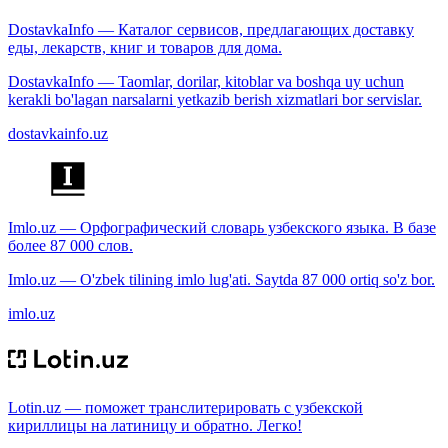
DostavkaInfo — Каталог сервисов, предлагающих доставку
еды, лекарств, книг и товаров для дома.
DostavkaInfo — Taomlar, dorilar, kitoblar va boshqa uy uchun
kerakli bo'lagan narsalarni yetkazib berish xizmatlari bor servislar.
dostavkainfo.uz
Imlo.uz — Орфографический словарь узбекского языка. В базе
более 87 000 слов.
Imlo.uz — O'zbek tilining imlo lug'ati. Saytda 87 000 ortiq so'z bor.
imlo.uz
Lotin.uz — поможет транслитерировать с узбекской
кириллицы на латиницу и обратно. Легко!