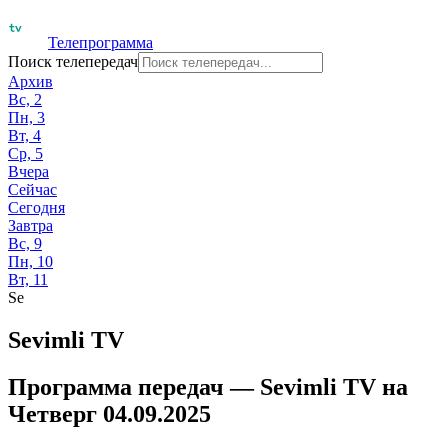
Телепрограмма
Поиск телепередач
Архив
Вс, 2
Пн, 3
Вт, 4
Ср, 5
Вчера
Сейчас
Сегодня
Завтра
Вс, 9
Пн, 10
Вт, 11
Se
Sevimli TV
Программа передач —
Sevimli TV
на
Четверг 04.09.2025