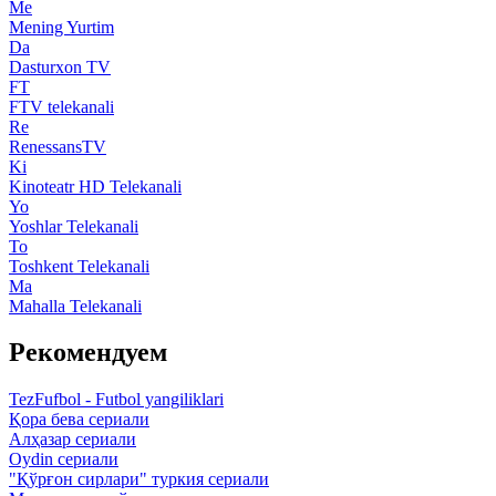
Me
Mening Yurtim
Da
Dasturxon TV
FT
FTV telekanali
Re
RenessansTV
Ki
Kinoteatr HD Telekanali
Yo
Yoshlar Telekanali
To
Toshkent Telekanali
Ma
Mahalla Telekanali
Рекомендуем
TezFufbol - Futbol yangiliklari
Қора бева сериали
Алҳазар сериали
Oydin сериали
"Қўрғон сирлари" туркия сериали