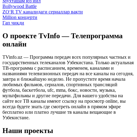
Муҳташам юз йил
Bollywood Battle
ZO‘R TV каналидаги сериаллар вақти
Million концерти
Гап чиқди
О проекте TvInfo — Телепрограмма
онлайн
TVinfo.uz — Программа передач всех популярных частных и
государственных телеканалов Узбекистана. Только актуальная
ТВ-программа с расписанием, временем, каналами и
названиями телевизионных передач на все каналы на сегодня,
завтра и ближайшую неделю. Не пропустите время начала
любимых фильмов, сериалов, спортивных трансляций
футбола, баскетбола, ufc, mma, бокс, новости, музыка,
мультфильмы и другие передачи. Для вашего удобства на
сайте все ТВ каналы имеют ссылку на просмотр online, вы
всегда будете знать где смотреть онлайн в прямом эфире
бесплатно или платно лучшие тв каналы вещающие в
Узбекистане.
Наши проекты