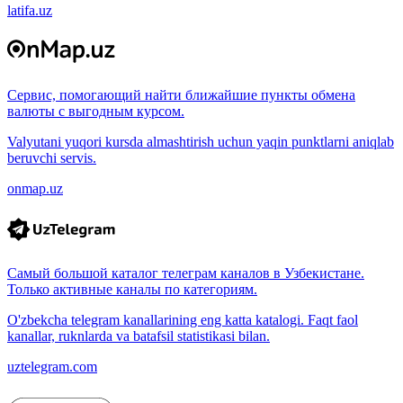
latifa.uz
Сервис, помогающий найти ближайшие пункты обмена
валюты с выгодным курсом.
Valyutani yuqori kursda almashtirish uchun yaqin punktlarni aniqlab
beruvchi servis.
onmap.uz
Самый большой каталог телеграм каналов в Узбекистане.
Только активные каналы по категориям.
O'zbekcha telegram kanallarining eng katta katalogi. Faqt faol
kanallar, ruknlarda va batafsil statistikasi bilan.
uztelegram.com