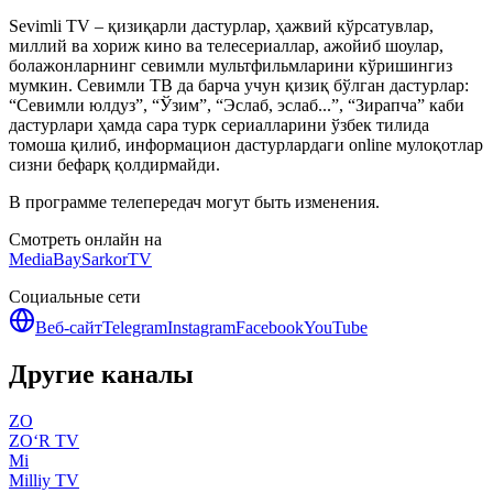
Sevimli TV – қизиқарли дастурлар, ҳажвий кўрсатувлар,
миллий ва хориж кино ва телесериаллар, ажойиб шоулар,
болажонларнинг севимли мультфильмларини кўришингиз
мумкин. Севимли ТВ да барча учун қизиқ бўлган дастурлар:
“Севимли юлдуз”, “Ўзим”, “Эслаб, эслаб...”, “Зирапча” каби
дастурлари ҳамда сара турк сериалларини ўзбек тилида
томоша қилиб, информацион дастурлардаги online мулоқотлар
сизни бефарқ қолдирмайди.
В программе телепередач могут быть изменения.
Смотреть онлайн на
MediaBay
SarkorTV
Социальные сети
Веб-сайт
Telegram
Instagram
Facebook
YouTube
Другие каналы
ZO
ZO‘R TV
Mi
Milliy TV