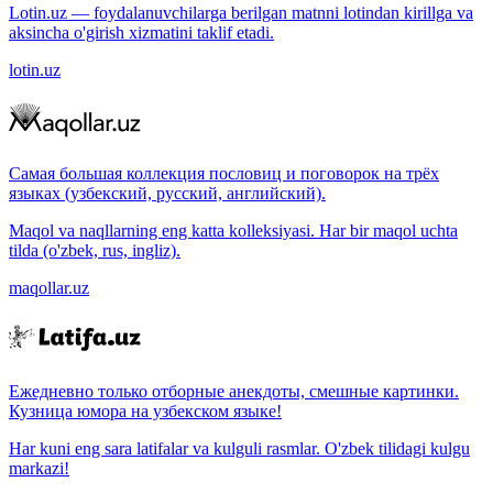
Lotin.uz — foydalanuvchilarga berilgan matnni lotindan kirillga va
aksincha o'girish xizmatini taklif etadi.
lotin.uz
Самая большая коллекция пословиц и поговорок на трёх
языках (узбекский, русский, английский).
Maqol va naqllarning eng katta kolleksiyasi. Har bir maqol uchta
tilda (o'zbek, rus, ingliz).
maqollar.uz
Ежедневно только отборные анекдоты, смешные картинки.
Кузница юмора на узбекском языке!
Har kuni eng sara latifalar va kulguli rasmlar. O'zbek tilidagi kulgu
markazi!