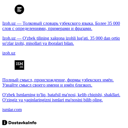
Izoh.uz — Толковый словарь узбекского языка. Более 35 000
слов с определениями, примерами и фразами.
Izoh.uz — O'zbek tilining xalqona izohli lug'ati. 35 000 dan ortiq
so'zlar izohi, misollari va iboralari bilan.
izoh.uz
Полный смысл, происхождение, формы узбекских имён.
Узнайте смысл своего имени и имён близких.
O'zbek Ismlarning to'liq, batafsil ma'nosi, kelib chiqishi, shakllari.
O'zingiz va yaqinlaringizni ismlari ma'nosini bilib oling.
ismlar.com