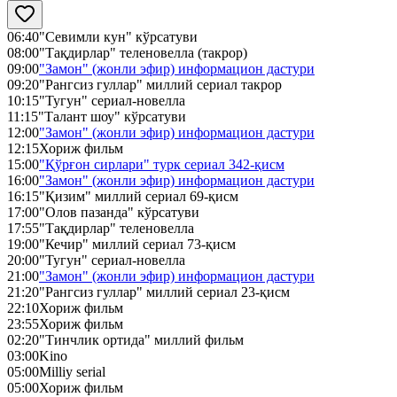
06:40
"Севимли кун" кўрсатуви
08:00
"Тақдирлар" теленовелла (такрор)
09:00
"Замон" (жонли эфир) информацион дастури
09:20
"Рангсиз гуллар" миллий сериал такрор
10:15
"Тугун" сериал-новелла
11:15
"Талант шоу" кўрсатуви
12:00
"Замон" (жонли эфир) информацион дастури
12:15
Хориж фильм
15:00
"Қўрғон сирлари" турк сериал 342-қисм
16:00
"Замон" (жонли эфир) информацион дастури
16:15
"Қизим" миллий сериал 69-қисм
17:00
"Олов пазанда" кўрсатуви
17:55
"Тақдирлар" теленовелла
19:00
"Кечир" миллий сериал 73-қисм
20:00
"Тугун" сериал-новелла
21:00
"Замон" (жонли эфир) информацион дастури
21:20
"Рангсиз гуллар" миллий сериал 23-қисм
22:10
Хориж фильм
23:55
Хориж фильм
02:20
"Тинчлик ортида" миллий фильм
03:00
Kino
05:00
Milliy serial
05:00
Хориж фильм