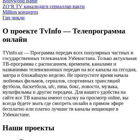
Bollywood Battle
ZO‘R TV каналидаги сериаллар вақти
Million концерти
Гап чиқди
О проекте TvInfo — Телепрограмма
онлайн
TVinfo.uz — Программа передач всех популярных частных и
государственных телеканалов Узбекистана. Только актуальная
ТВ-программа с расписанием, временем, каналами и
названиями телевизионных передач на все каналы на сегодня,
завтра и ближайшую неделю. Не пропустите время начала
любимых фильмов, сериалов, спортивных трансляций
футбола, баскетбола, ufc, mma, бокс, новости, музыка,
мультфильмы и другие передачи. Для вашего удобства на
сайте все ТВ каналы имеют ссылку на просмотр online, вы
всегда будете знать где смотреть онлайн в прямом эфире
бесплатно или платно лучшие тв каналы вещающие в
Узбекистане.
Наши проекты