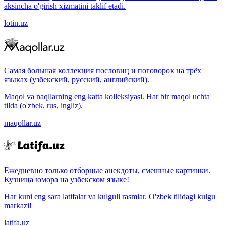
aksincha o'girish xizmatini taklif etadi.
lotin.uz
Самая большая коллекция пословиц и поговорок на трёх
языках (узбекский, русский, английский).
Maqol va naqllarning eng katta kolleksiyasi. Har bir maqol uchta
tilda (o'zbek, rus, ingliz).
maqollar.uz
Ежедневно только отборные анекдоты, смешные картинки.
Кузница юмора на узбекском языке!
Har kuni eng sara latifalar va kulguli rasmlar. O'zbek tilidagi kulgu
markazi!
latifa.uz