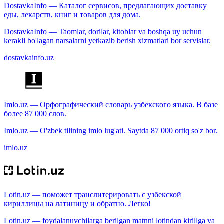
DostavkaInfo — Каталог сервисов, предлагающих доставку
еды, лекарств, книг и товаров для дома.
DostavkaInfo — Taomlar, dorilar, kitoblar va boshqa uy uchun
kerakli bo'lagan narsalarni yetkazib berish xizmatlari bor servislar.
dostavkainfo.uz
Imlo.uz — Орфографический словарь узбекского языка. В базе
более 87 000 слов.
Imlo.uz — O'zbek tilining imlo lug'ati. Saytda 87 000 ortiq so'z bor.
imlo.uz
Lotin.uz — поможет транслитерировать с узбекской
кириллицы на латиницу и обратно. Легко!
Lotin.uz — foydalanuvchilarga berilgan matnni lotindan kirillga va