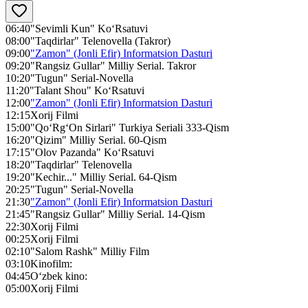
06:40
"Sevimli Kun" Ko‘Rsatuvi
08:00
"Taqdirlar" Telenovella (Takror)
09:00
"Zamon" (Jonli Efir) Informatsion Dasturi
09:20
"Rangsiz Gullar" Milliy Serial. Takror
10:20
"Tugun" Serial-Novella
11:20
"Talant Shou" Ko‘Rsatuvi
12:00
"Zamon" (Jonli Efir) Informatsion Dasturi
12:15
Xorij Filmi
15:00
"Qo‘Rg‘On Sirlari" Turkiya Seriali 333-Qism
16:20
"Qizim" Milliy Serial. 60-Qism
17:15
"Olov Pazanda" Ko‘Rsatuvi
18:20
"Taqdirlar" Telenovella
19:20
"Kechir..." Milliy Serial. 64-Qism
20:25
"Tugun" Serial-Novella
21:30
"Zamon" (Jonli Efir) Informatsion Dasturi
21:45
"Rangsiz Gullar" Milliy Serial. 14-Qism
22:30
Xorij Filmi
00:25
Xorij Filmi
02:10
"Salom Rashk" Milliy Film
03:10
Kinofilm:
04:45
O‘zbek kino:
05:00
Xorij Filmi