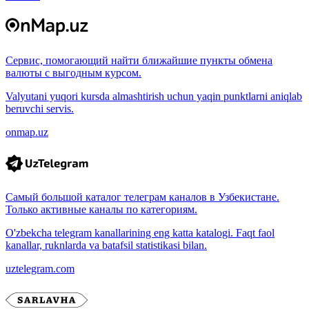
Сервис, помогающий найти ближайшие пункты обмена
валюты с выгодным курсом.
Valyutani yuqori kursda almashtirish uchun yaqin punktlarni aniqlab
beruvchi servis.
onmap.uz
Самый большой каталог телеграм каналов в Узбекистане.
Только активные каналы по категориям.
O'zbekcha telegram kanallarining eng katta katalogi. Faqt faol
kanallar, ruknlarda va batafsil statistikasi bilan.
uztelegram.com