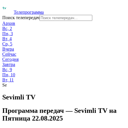
Телепрограмма
Поиск телепередач
Архив
Вс, 2
Пн, 3
Вт, 4
Ср, 5
Вчера
Сейчас
Сегодня
Завтра
Вс, 9
Пн, 10
Вт, 11
Se
Sevimli TV
Программа передач —
Sevimli TV
на
Пятница 22.08.2025