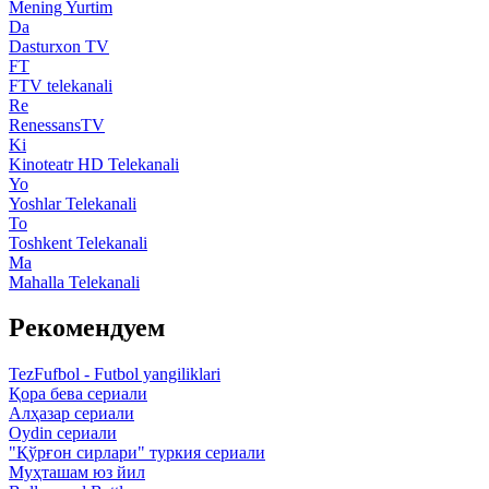
Mening Yurtim
Da
Dasturxon TV
FT
FTV telekanali
Re
RenessansTV
Ki
Kinoteatr HD Telekanali
Yo
Yoshlar Telekanali
To
Toshkent Telekanali
Ma
Mahalla Telekanali
Рекомендуем
TezFufbol - Futbol yangiliklari
Қора бева сериали
Алҳазар сериали
Oydin сериали
"Қўрғон сирлари" туркия сериали
Муҳташам юз йил