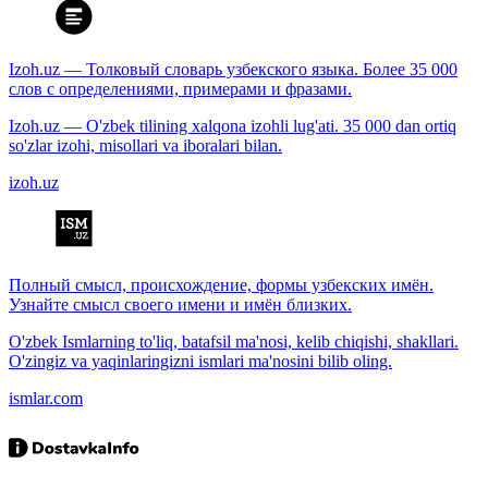
Izoh.uz — Толковый словарь узбекского языка. Более 35 000
слов с определениями, примерами и фразами.
Izoh.uz — O'zbek tilining xalqona izohli lug'ati. 35 000 dan ortiq
so'zlar izohi, misollari va iboralari bilan.
izoh.uz
Полный смысл, происхождение, формы узбекских имён.
Узнайте смысл своего имени и имён близких.
O'zbek Ismlarning to'liq, batafsil ma'nosi, kelib chiqishi, shakllari.
O'zingiz va yaqinlaringizni ismlari ma'nosini bilib oling.
ismlar.com