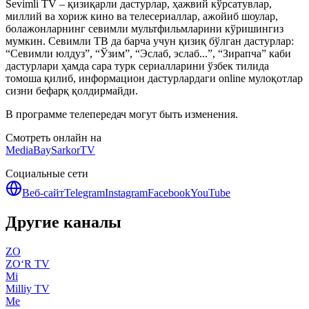
Sevimli TV – қизиқарли дастурлар, ҳажвий кўрсатувлар,
миллий ва хориж кино ва телесериаллар, ажойиб шоулар,
болажонларнинг севимли мультфильмларини кўришингиз
мумкин. Севимли ТВ да барча учун қизиқ бўлган дастурлар:
“Севимли юлдуз”, “Ўзим”, “Эслаб, эслаб...”, “Зирапча” каби
дастурлари ҳамда сара турк сериалларини ўзбек тилида
томоша қилиб, информацион дастурлардаги online мулоқотлар
сизни бефарқ қолдирмайди.
В программе телепередач могут быть изменения.
Смотреть онлайн на
MediaBay
SarkorTV
Социальные сети
Веб-сайт
Telegram
Instagram
Facebook
YouTube
Другие каналы
ZO
ZO‘R TV
Mi
Milliy TV
Me