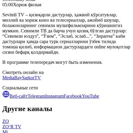
05:00
Хориж фильм
Sevimli TV – қизиқарли дастурлар, ҳажвий кўрсатувлар,
миллий ва хориж кино ва телесериаллар, ажойиб шоулар,
болажонларнинг севимли мультфильмларини кўришингиз
мумкин. Севимли ТВ да барча учун қизиқ бўлган дастурлар:
“Севимли юлдуз”, “Ўзим”, “Эслаб, эслаб...”, “Зирапча” каби
дастурлари ҳамда сара турк сериалларини ўзбек тилида
томоша қилиб, информацион дастурлардаги online мулоқотлар
сизни бефарқ қолдирмайди.
В программе телепередач могут быть изменения.
Смотреть онлайн на
MediaBay
SarkorTV
Социальные сети
Веб-сайт
Telegram
Instagram
Facebook
YouTube
Другие каналы
ZO
ZO‘R TV
Mi