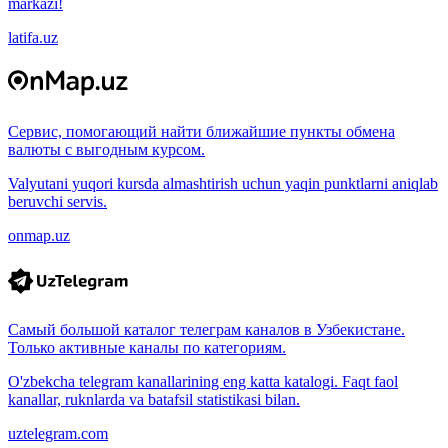
markazi!
latifa.uz
Сервис, помогающий найти ближайшие пункты обмена
валюты с выгодным курсом.
Valyutani yuqori kursda almashtirish uchun yaqin punktlarni aniqlab
beruvchi servis.
onmap.uz
Самый большой каталог телеграм каналов в Узбекистане.
Только активные каналы по категориям.
O'zbekcha telegram kanallarining eng katta katalogi. Faqt faol
kanallar, ruknlarda va batafsil statistikasi bilan.
uztelegram.com