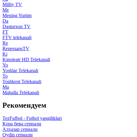
Milliy TV
Me
Mening Yurtim
Da
Dasturxon TV
FT
FTV telekanali
Re
RenessansTV
Ki
Kinoteatr HD Telekanali
Yo
Yoshlar Telekanali
To
Toshkent Telekanali
Ma
Mahalla Telekanali
Рекомендуем
TezFufbol - Futbol yangiliklari
Қора бева сериали
Алҳазар сериали
Oydin сериали