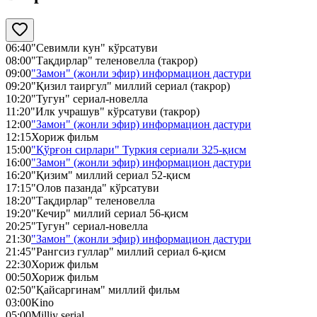
06:40
"Севимли кун" кўрсатуви
08:00
"Тақдирлар" теленовелла (такрор)
09:00
"Замон" (жонли эфир) информацион дастури
09:20
"Қизил таиргул" миллий сериал (такрор)
10:20
"Тугун" сериал-новелла
11:20
"Илк учрашув" кўрсатуви (такрор)
12:00
"Замон" (жонли эфир) информацион дастури
12:15
Хориж фильм
15:00
"Қўрғон сирлари" Туркия сериали 325-қисм
16:00
"Замон" (жонли эфир) информацион дастури
16:20
"Қизим" миллий сериал 52-қисм
17:15
"Олов пазанда" кўрсатуви
18:20
"Тақдирлар" теленовелла
19:20
"Кечир" миллий сериал 56-қисм
20:25
"Тугун" сериал-новелла
21:30
"Замон" (жонли эфир) информацион дастури
21:45
"Рангсиз гуллар" миллий сериал 6-қисм
22:30
Хориж фильм
00:50
Хориж фильм
02:50
"Қайсаргинам" миллий фильм
03:00
Kino
05:00
Milliy serial