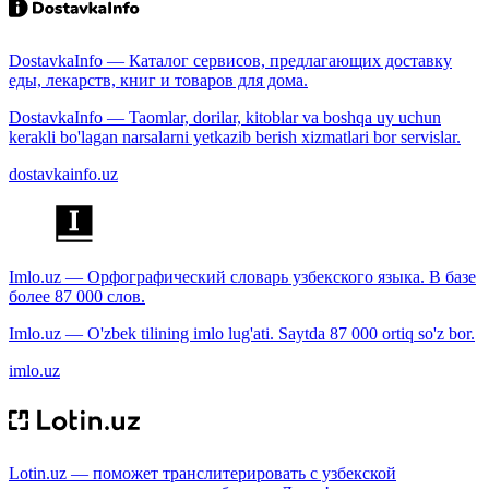
DostavkaInfo — Каталог сервисов, предлагающих доставку
еды, лекарств, книг и товаров для дома.
DostavkaInfo — Taomlar, dorilar, kitoblar va boshqa uy uchun
kerakli bo'lagan narsalarni yetkazib berish xizmatlari bor servislar.
dostavkainfo.uz
Imlo.uz — Орфографический словарь узбекского языка. В базе
более 87 000 слов.
Imlo.uz — O'zbek tilining imlo lug'ati. Saytda 87 000 ortiq so'z bor.
imlo.uz
Lotin.uz — поможет транслитерировать с узбекской