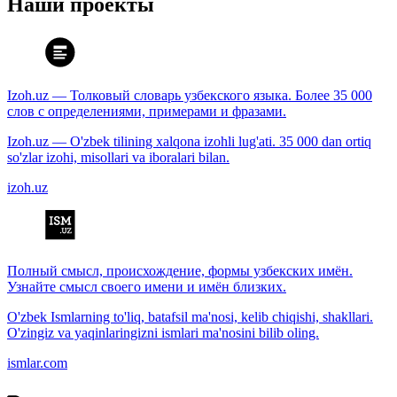
Наши проекты
Izoh.uz — Толковый словарь узбекского языка. Более 35 000
слов с определениями, примерами и фразами.
Izoh.uz — O'zbek tilining xalqona izohli lug'ati. 35 000 dan ortiq
so'zlar izohi, misollari va iboralari bilan.
izoh.uz
Полный смысл, происхождение, формы узбекских имён.
Узнайте смысл своего имени и имён близких.
O'zbek Ismlarning to'liq, batafsil ma'nosi, kelib chiqishi, shakllari.
O'zingiz va yaqinlaringizni ismlari ma'nosini bilib oling.
ismlar.com