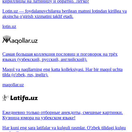
кириллицы на латиницу и обратно. Легко!
Lotin.uz — foydalanuvchilarga berilgan matnni lotindan kirillga va
aksincha o'girish xizmatini taklif etadi.
lotin.uz
Самая большая коллекция пословиц и поговорок на трёх
языках (узбекский, русский, английский).
Maqol va naqllarning eng katta kolleksiyasi. Har bir maqol uchta
tilda (o'zbek, rus, ingliz).
maqollar.uz
Ежедневно только отборные анекдоты, смешные картинки.
Кузница юмора на узбекском языке!
Har kuni eng sara latifalar va kulguli rasmlar. O'zbek tilidagi kulgu