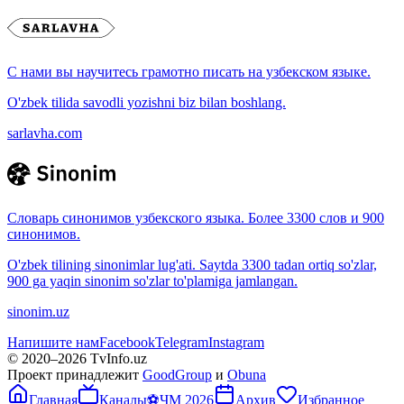
С нами вы научитесь грамотно писать на узбекском языке.
O'zbek tilida savodli yozishni biz bilan boshlang.
sarlavha.com
Словарь синонимов узбекского языка. Более 3300 слов и 900
синонимов.
O'zbek tilining sinonimlar lug'ati. Saytda 3300 tadan ortiq so'zlar,
900 ga yaqin sinonim so'zlar to'plamiga jamlangan.
sinonim.uz
Напишите нам
Facebook
Telegram
Instagram
© 2020–
2026
TvInfo.uz
Проект принадлежит
GoodGroup
и
Obuna
Главная
Каналы
⚽
ЧМ 2026
Архив
Избранное