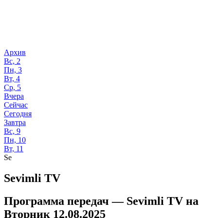
Архив
Вс, 2
Пн, 3
Вт, 4
Ср, 5
Вчера
Сейчас
Сегодня
Завтра
Вс, 9
Пн, 10
Вт, 11
Se
Sevimli TV
Программа передач —
Sevimli TV
на
Вторник 12.08.2025