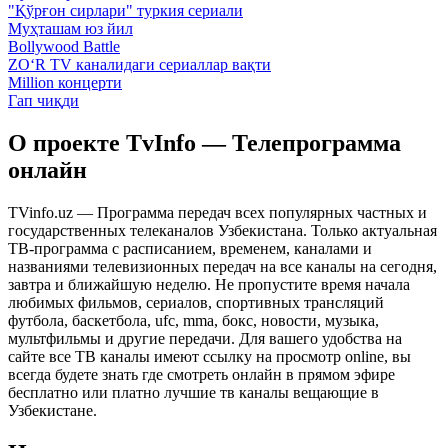
"Қўрғон сирлари" туркия сериали
Муҳташам юз йил
Bollywood Battle
ZO‘R TV каналидаги сериаллар вақти
Million концерти
Гап чиқди
О проекте TvInfo — Телепрограмма
онлайн
TVinfo.uz — Программа передач всех популярных частных и
государственных телеканалов Узбекистана. Только актуальная
ТВ-программа с расписанием, временем, каналами и
названиями телевизионных передач на все каналы на сегодня,
завтра и ближайшую неделю. Не пропустите время начала
любимых фильмов, сериалов, спортивных трансляций
футбола, баскетбола, ufc, mma, бокс, новости, музыка,
мультфильмы и другие передачи. Для вашего удобства на
сайте все ТВ каналы имеют ссылку на просмотр online, вы
всегда будете знать где смотреть онлайн в прямом эфире
бесплатно или платно лучшие тв каналы вещающие в
Узбекистане.