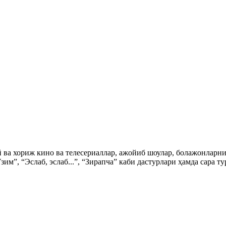
ий ва хориж кино ва телесериаллар, ажойиб шоулар, болажонла
зим”, “Эслаб, эслаб...”, “Зирапча” каби дастурлари ҳамда сара