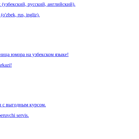
 (узбекский, русский, английский).
o'zbek, rus, ingliz).
ница юмора на узбекском языке!
arkazi!
 с выгодным курсом.
eruvchi servis.