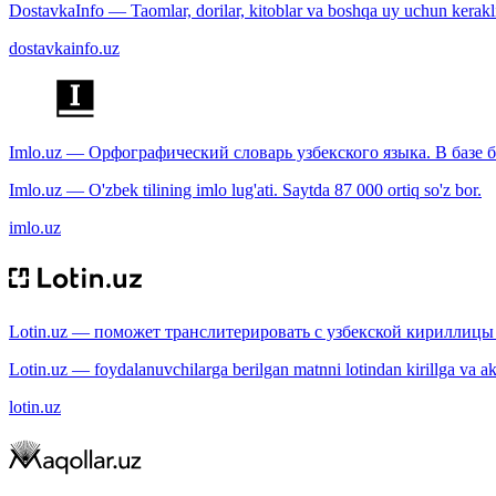
DostavkaInfo — Taomlar, dorilar, kitoblar va boshqa uy uchun kerakli b
dostavkainfo.uz
Imlo.uz — Орфографический словарь узбекского языка. В базе б
Imlo.uz — O'zbek tilining imlo lug'ati. Saytda 87 000 ortiq so'z bor.
imlo.uz
Lotin.uz — поможет транслитерировать с узбекской кириллицы 
Lotin.uz — foydalanuvchilarga berilgan matnni lotindan kirillga va aksi
lotin.uz