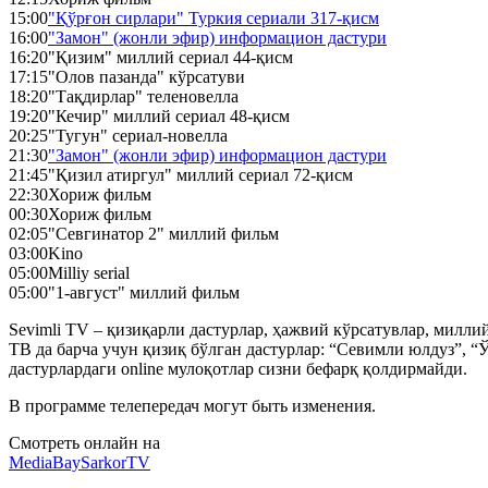
15:00
"Қўрғон сирлари" Туркия сериали 317-қисм
16:00
"Замон" (жонли эфир) информацион дастури
16:20
"Қизим" миллий сериал 44-қисм
17:15
"Олов пазанда" кўрсатуви
18:20
"Тақдирлар" теленовелла
19:20
"Кечир" миллий сериал 48-қисм
20:25
"Тугун" сериал-новелла
21:30
"Замон" (жонли эфир) информацион дастури
21:45
"Қизил атиргул" миллий сериал 72-қисм
22:30
Хориж фильм
00:30
Хориж фильм
02:05
"Севгинатор 2" миллий фильм
03:00
Kino
05:00
Milliy serial
05:00
"1-август" миллий фильм
Sevimli TV – қизиқарли дастурлар, ҳажвий кўрсатувлар, милл
ТВ да барча учун қизиқ бўлган дастурлар: “Севимли юлдуз”, “Ў
дастурлардаги online мулоқотлар сизни бефарқ қолдирмайди.
В программе телепередач могут быть изменения.
Смотреть онлайн на
MediaBay
SarkorTV