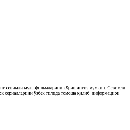
рнинг севимли мультфильмларини кўришингиз мумкин. Севимли
 турк сериалларини ўзбек тилида томоша қилиб, информацион