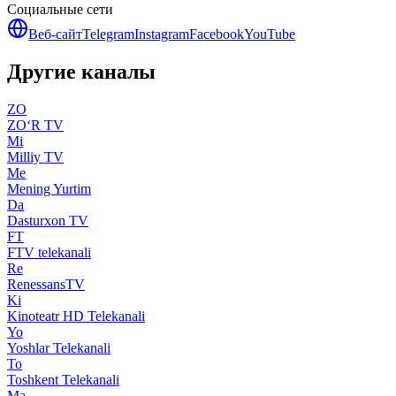
Социальные сети
Веб-сайт
Telegram
Instagram
Facebook
YouTube
Другие каналы
ZO
ZO‘R TV
Mi
Milliy TV
Me
Mening Yurtim
Da
Dasturxon TV
FT
FTV telekanali
Re
RenessansTV
Ki
Kinoteatr HD Telekanali
Yo
Yoshlar Telekanali
To
Toshkent Telekanali
Ma