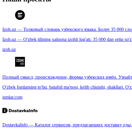
Izoh.uz — Толковый словарь узбекского языка. Более 35 000 сл
Izoh.uz — O'zbek tilining xalqona izohli lug'ati. 35 000 dan ortiq so'zla
izoh.uz
Полный смысл, происхождение, формы узбекских имён. Узнайт
O'zbek Ismlarning to'liq, batafsil ma'nosi, kelib chiqishi, shakllari. O'
ismlar.com
DostavkaInfo — Каталог сервисов, предлагающих доставку еды, 