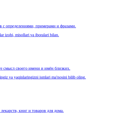
ов с определениями, примерами и фразами.
r izohi, misollari va iboralari bilan.
е смысл своего имени и имён близких.
zingiz va yaqinlaringizni ismlari ma'nosini bilib oling.
лекарств, книг и товаров для дома.