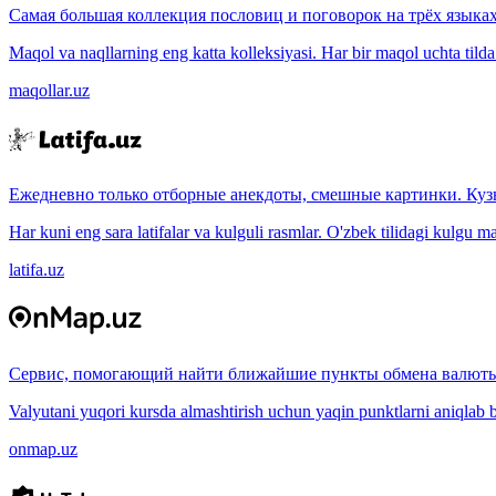
Самая большая коллекция пословиц и поговорок на трёх языках
Maqol va naqllarning eng katta kolleksiyasi. Har bir maqol uchta tilda (
maqollar.uz
Ежедневно только отборные анекдоты, смешные картинки. Куз
Har kuni eng sara latifalar va kulguli rasmlar. O'zbek tilidagi kulgu m
latifa.uz
Сервис, помогающий найти ближайшие пункты обмена валюты
Valyutani yuqori kursda almashtirish uchun yaqin punktlarni aniqlab b
onmap.uz