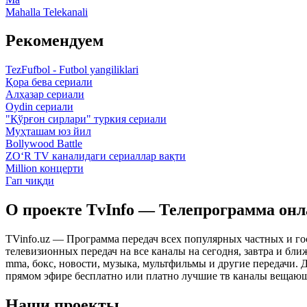
Mahalla Telekanali
Рекомендуем
TezFufbol - Futbol yangiliklari
Қора бева сериали
Алҳазар сериали
Oydin сериали
"Қўрғон сирлари" туркия сериали
Муҳташам юз йил
Bollywood Battle
ZO‘R TV каналидаги сериаллар вақти
Million концерти
Гап чиқди
О проекте TvInfo — Телепрограмма он
TVinfo.uz — Программа передач всех популярных частных и го
телевизионных передач на все каналы на сегодня, завтра и бл
mma, бокс, новости, музыка, мультфильмы и другие передачи. Дл
прямом эфире бесплатно или платно лучшие тв каналы вещающ
Наши проекты