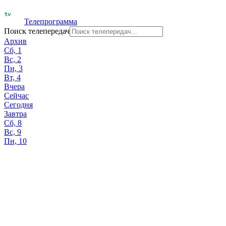
Телепрограмма
Поиск телепередач
Архив
Сб, 1
Вс, 2
Пн, 3
Вт, 4
Вчера
Сейчас
Сегодня
Завтра
Сб, 8
Вс, 9
Пн, 10