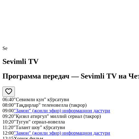
Se
Sevimli TV
Программа передач —
Sevimli TV
на
Чет
06:40
"Севимли кун" кўрсатуви
08:00
"Тақдирлар" теленовелла (такрор)
09:00
"Замон" (жонли эфир) информацион дастури
09:20
"Қизил атиргул" миллий сериал (такрор)
10:20
"Тугун" сериал-новелла
11:20
"Талант шоу" кўрсатуви
12:00
"Замон" (жонли эфир) информацион дастури
12:15
Хориж фильм