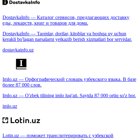
DostavkaInfo — Каталог сервисов, предлагающих доставку
еды, лекарств, книг и товаров для дома.
DostavkaInfo — Taomlar, dorilar, kitoblar va boshqa uy uchun
kerakli bo'lagan narsalarni yetkazib berish xizmatlari bor servislar.
dostavkainfo.uz
Imlo.uz — Орфографический словарь узбекского языка. В базе
более 87 000 слов.
Imlo.uz — O'zbek tilining imlo lug'ati. Saytda 87 000 ortiq so'z bor.
imlo.uz
Lotin.uz — поможет транслитерировать с узбекской