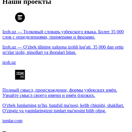
Наши проекты
Izoh.uz — Толковый словарь узбекского языка. Более 35 000
слов с определениями, примерами и фразами.
Izoh.uz — O'zbek tilining xalqona izohli lug'ati. 35 000 dan ortiq
so'zlar izohi, misollari va iboralari bilan.
izoh.uz
Полный смысл, происхождение, формы узбекских имён.
Узнайте смысл своего имени и имён близких.
O'zbek Ismlarning to'liq, batafsil ma'nosi, kelib chiqishi, shakllari.
O'zingiz va yaqinlaringizni ismlari ma'nosini bilib oling.
ismlar.com