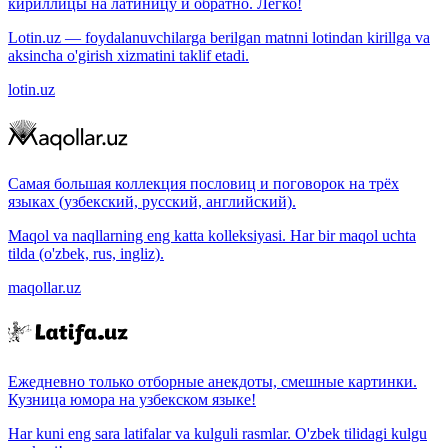
кириллицы на латиницу и обратно. Легко!
Lotin.uz — foydalanuvchilarga berilgan matnni lotindan kirillga va
aksincha o'girish xizmatini taklif etadi.
lotin.uz
Самая большая коллекция пословиц и поговорок на трёх
языках (узбекский, русский, английский).
Maqol va naqllarning eng katta kolleksiyasi. Har bir maqol uchta
tilda (o'zbek, rus, ingliz).
maqollar.uz
Ежедневно только отборные анекдоты, смешные картинки.
Кузница юмора на узбекском языке!
Har kuni eng sara latifalar va kulguli rasmlar. O'zbek tilidagi kulgu