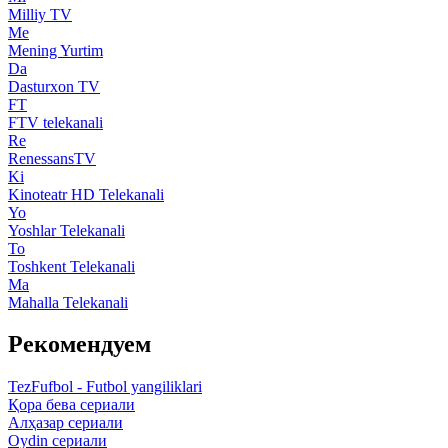
Milliy TV
Me
Mening Yurtim
Da
Dasturxon TV
FT
FTV telekanali
Re
RenessansTV
Ki
Kinoteatr HD Telekanali
Yo
Yoshlar Telekanali
To
Toshkent Telekanali
Ma
Mahalla Telekanali
Рекомендуем
TezFufbol - Futbol yangiliklari
Қора бева сериали
Алҳазар сериали
Oydin сериали