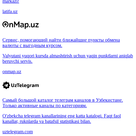
markazi!
latifa.uz
Сервис, помогающий найти ближайшие пункты обмена
валюты с выгодным курсом.
Valyutani yuqori kursda almashtirish uchun yaqin punktlarni aniqlab
beruvchi servis.
onmap.uz
Самый большой каталог телеграм каналов в Узбекистане.
Только активные каналы по категориям.
O'zbekcha telegram kanallarining eng katta katalogi. Faqt faol
kanallar, ruknlarda va batafsil statistikasi bilan.
uztelegram.com