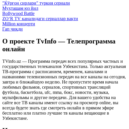
"Қўрғон сирлари" туркия сериали
Муҳташам юз йил
Bollywood Battle
ZO‘R TV каналидаги сериаллар вақти
Million концерти
Гап чиқди
О проекте TvInfo — Телепрограмма
онлайн
TVinfo.uz — Программа передач всех популярных частных и
государственных телеканалов Узбекистана. Только актуальная
ТВ-программа с расписанием, временем, каналами и
названиями телевизионных передач на все каналы на сегодня,
завтра и ближайшую неделю. Не пропустите время начала
любимых фильмов, сериалов, спортивных трансляций
футбола, баскетбола, ufc, mma, бокс, новости, музыка,
мультфильмы и другие передачи. Для вашего удобства на
сайте все ТВ каналы имеют ссылку на просмотр online, вы
всегда будете знать где смотреть онлайн в прямом эфире
бесплатно или платно лучшие тв каналы вещающие в
Узбекистане.