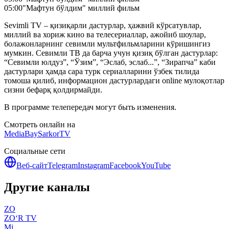
05:00
"Мафтун бўлдим" миллий фильм
Sevimli TV – қизиқарли дастурлар, ҳажвий кўрсатувлар,
миллий ва хориж кино ва телесериаллар, ажойиб шоулар,
болажонларнинг севимли мультфильмларини кўришингиз
мумкин. Севимли ТВ да барча учун қизиқ бўлган дастурлар:
“Севимли юлдуз”, “Ўзим”, “Эслаб, эслаб...”, “Зирапча” каби
дастурлари ҳамда сара турк сериалларини ўзбек тилида
томоша қилиб, информацион дастурлардаги online мулоқотлар
сизни бефарқ қолдирмайди.
В программе телепередач могут быть изменения.
Смотреть онлайн на
MediaBay
SarkorTV
Социальные сети
Веб-сайт
Telegram
Instagram
Facebook
YouTube
Другие каналы
ZO
ZO‘R TV
Mi