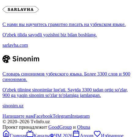
С нами вы научитесь грамотно писать на узбекском языке.
O'zbek tilida savodli yozishni biz bilan boshlang.
sarlavha.com
Словарь синонимов узбекского языка. Более 3300 слов и 900
синонимов.
O'zbek tilining sinonimlar lug'ati. Saytda 3300 tadan ortiq so'zlar,
900 ga yaqin sinonim so'zlar to'plamiga jamlangan.
sinonim.uz
Напишите нам
Facebook
Telegram
Instagram
© 2020–
2026
TvInfo.uz
Проект принадлежит
GoodGroup
и
Obuna
Главная
Каналы
⚽
ЧМ 2026
Архив
Избранное