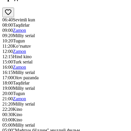
06:40
Sevimli kun
08:00
Taqdirlar
09:00
Zamon
09:20
Milliy serial
10:20
Tugun
11:20
Ko‘rsatuv
12:00
Zamon
12:15
Hind kino
15:00
Turk serial
16:00
Zamon
16:15
Milliy serial
17:00
Olov pazanda
18:00
Taqdirlar
19:00
Milliy serial
20:00
Tugun
21:00
Zamon
21:20
Milliy serial
22:20
Kino
00:30
Kino
03:00
Kino
05:00
Milliy serial
05:00
"Мафтун бўлдим" миллий фильм