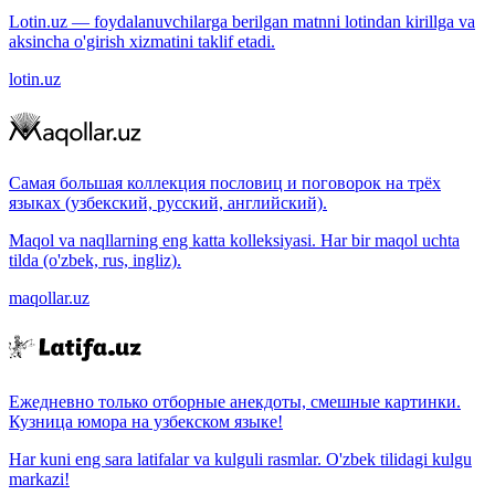
Lotin.uz — foydalanuvchilarga berilgan matnni lotindan kirillga va
aksincha o'girish xizmatini taklif etadi.
lotin.uz
Самая большая коллекция пословиц и поговорок на трёх
языках (узбекский, русский, английский).
Maqol va naqllarning eng katta kolleksiyasi. Har bir maqol uchta
tilda (o'zbek, rus, ingliz).
maqollar.uz
Ежедневно только отборные анекдоты, смешные картинки.
Кузница юмора на узбекском языке!
Har kuni eng sara latifalar va kulguli rasmlar. O'zbek tilidagi kulgu
markazi!