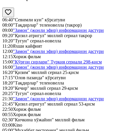
06:40
"Севимли кун" кўрсатуви
08:00
"Тақдирлар" теленовелла (такрор)
09:00
"Замон" (жонли эфир) информацион дастури
09:20
"Қизил атригул" миллий сериал такрор
10:20
"Тугун" сериал-новелла
11:20
Яхши кайфият
12:00
"Замон" (жонли эфир) информацион дастури
12:15
Хориж фильм
15:00
"Қўрғон сирлари" Туркия сериали 298-қисм
16:00
"Замон" (жонли эфир) информацион дастури
16:20
"Қизим" миллий сериал 25-қисм
17:15
"Олов пазанда" кўрсатуви
18:20
"Тақдирлар" теленовелла
19:20
"Кечир" миллий сериал 29-қисм
20:25
"Тугун" сериал-новелла
21:30
"Замон" (жонли эфир) информацион дастури
21:45
"Қизил атригул" миллий сериал 53-қисм
22:50
Хориж фильм
00:55
Хориж фильм
02:30
"Кичкина хўжайин" миллий фильм
03:00
Kino
05:00
"Муҳаббат ресторани" миллий фильм