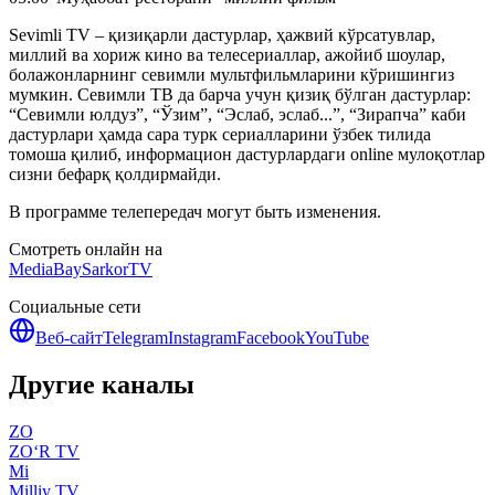
Sevimli TV – қизиқарли дастурлар, ҳажвий кўрсатувлар,
миллий ва хориж кино ва телесериаллар, ажойиб шоулар,
болажонларнинг севимли мультфильмларини кўришингиз
мумкин. Севимли ТВ да барча учун қизиқ бўлган дастурлар:
“Севимли юлдуз”, “Ўзим”, “Эслаб, эслаб...”, “Зирапча” каби
дастурлари ҳамда сара турк сериалларини ўзбек тилида
томоша қилиб, информацион дастурлардаги online мулоқотлар
сизни бефарқ қолдирмайди.
В программе телепередач могут быть изменения.
Смотреть онлайн на
MediaBay
SarkorTV
Социальные сети
Веб-сайт
Telegram
Instagram
Facebook
YouTube
Другие каналы
ZO
ZO‘R TV
Mi
Milliy TV