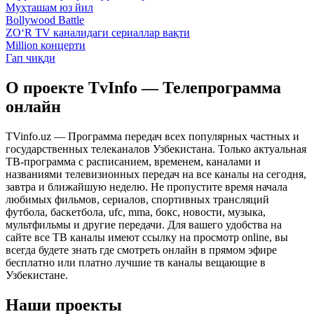
Муҳташам юз йил
Bollywood Battle
ZO‘R TV каналидаги сериаллар вақти
Million концерти
Гап чиқди
О проекте TvInfo — Телепрограмма
онлайн
TVinfo.uz — Программа передач всех популярных частных и
государственных телеканалов Узбекистана. Только актуальная
ТВ-программа с расписанием, временем, каналами и
названиями телевизионных передач на все каналы на сегодня,
завтра и ближайшую неделю. Не пропустите время начала
любимых фильмов, сериалов, спортивных трансляций
футбола, баскетбола, ufc, mma, бокс, новости, музыка,
мультфильмы и другие передачи. Для вашего удобства на
сайте все ТВ каналы имеют ссылку на просмотр online, вы
всегда будете знать где смотреть онлайн в прямом эфире
бесплатно или платно лучшие тв каналы вещающие в
Узбекистане.
Наши проекты