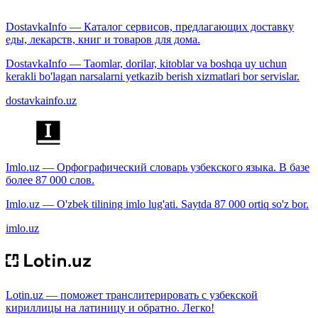
DostavkaInfo — Каталог сервисов, предлагающих доставку
еды, лекарств, книг и товаров для дома.
DostavkaInfo — Taomlar, dorilar, kitoblar va boshqa uy uchun
kerakli bo'lagan narsalarni yetkazib berish xizmatlari bor servislar.
dostavkainfo.uz
Imlo.uz — Орфографический словарь узбекского языка. В базе
более 87 000 слов.
Imlo.uz — O'zbek tilining imlo lug'ati. Saytda 87 000 ortiq so'z bor.
imlo.uz
Lotin.uz — поможет транслитерировать с узбекской
кириллицы на латиницу и обратно. Легко!