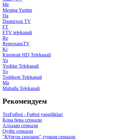
Me
Mening Yurtim
Da
Dasturxon TV
FT
FTV telekanali
Re
RenessansTV
Ki
Kinoteatr HD Telekanali
Yo
Yoshlar Telekanali
To
Toshkent Telekanali
Ma
Mahalla Telekanali
Рекомендуем
TezFufbol - Futbol yangiliklari
Қора бева сериали
Алҳазар сериали
Oydin сериали
"Қўрғон сирлари" туркия сериали