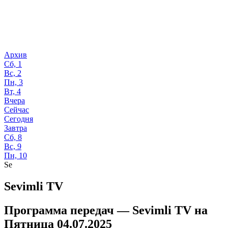
Архив
Сб, 1
Вс, 2
Пн, 3
Вт, 4
Вчера
Сейчас
Сегодня
Завтра
Сб, 8
Вс, 9
Пн, 10
Se
Sevimli TV
Программа передач —
Sevimli TV
на
Пятница 04.07.2025