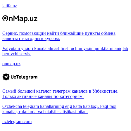
latifa.uz
Сервис, помогающий найти ближайшие пункты обмена
валюты с выгодным курсом.
Valyutani yuqori kursda almashtirish uchun yaqin punktlarni aniqlab
beruvchi servis.
onmap.uz
Самый большой каталог телеграм каналов в Узбекистане.
Только активные каналы по категориям.
O'zbekcha telegram kanallarining eng katta katalogi. Faqt faol
kanallar, ruknlarda va batafsil statistikasi bilan.
uztelegram.com