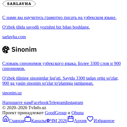
С нами вы научитесь грамотно писать на узбекском языке.
O'zbek tilida savodli yozishni biz bilan boshlang.
sarlavha.com
Словарь синонимов узбекского языка. Более 3300 слов и 900
синонимов.
O'zbek tilining sinonimlar lug'ati. Saytda 3300 tadan ortiq so'zlar,
900 ga yaqin sinonim so'zlar to'plamiga jamlangan.
sinonim.uz
Напишите нам
Facebook
Telegram
Instagram
© 2020–
2026
TvInfo.uz
Проект принадлежит
GoodGroup
и
Obuna
Главная
Каналы
⚽
ЧМ 2026
Архив
Избранное