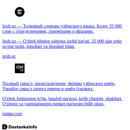
Izoh.uz — Толковый словарь узбекского языка. Более 35 000
слов с определениями, примерами и фразами.
Izoh.uz — O'zbek tilining xalqona izohli lug'ati. 35 000 dan ortiq
so'zlar izohi, misollari va iboralari bilan.
izoh.uz
Полный смысл, происхождение, формы узбекских имён.
Узнайте смысл своего имени и имён близких.
O'zbek Ismlarning to'liq, batafsil ma'nosi, kelib chiqishi, shakllari.
O'zingiz va yaqinlaringizni ismlari ma'nosini bilib oling.
ismlar.com