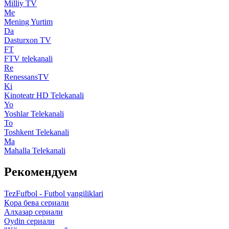
Milliy TV
Me
Mening Yurtim
Da
Dasturxon TV
FT
FTV telekanali
Re
RenessansTV
Ki
Kinoteatr HD Telekanali
Yo
Yoshlar Telekanali
To
Toshkent Telekanali
Ma
Mahalla Telekanali
Рекомендуем
TezFufbol - Futbol yangiliklari
Қора бева сериали
Алҳазар сериали
Oydin сериали