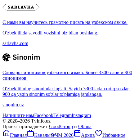
С нами вы научитесь грамотно писать на узбекском языке.
O'zbek tilida savodli yozishni biz bilan boshlang.
sarlavha.com
Словарь синонимов узбекского языка. Более 3300 слов и 900
синонимов.
O'zbek tilining sinonimlar lug'ati. Saytda 3300 tadan ortiq so'zlar,
900 ga yaqin sinonim so'zlar to'plamiga jamlangan.
sinonim.uz
Напишите нам
Facebook
Telegram
Instagram
© 2020–
2026
TvInfo.uz
Проект принадлежит
GoodGroup
и
Obuna
Главная
Каналы
⚽
ЧМ 2026
Архив
Избранное