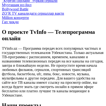
"Қўрғон сирлари" туркия сериали
Муҳташам юз йил
Bollywood Battle
ZO‘R TV каналидаги сериаллар вақти
Million концерти
Гап чиқди
О проекте TvInfo — Телепрограмма
онлайн
TVinfo.uz — Программа передач всех популярных частных и
государственных телеканалов Узбекистана. Только актуальная
ТВ-программа с расписанием, временем, каналами и
названиями телевизионных передач на все каналы на сегодня,
завтра и ближайшую неделю. Не пропустите время начала
любимых фильмов, сериалов, спортивных трансляций
футбола, баскетбола, ufc, mma, бокс, новости, музыка,
мультфильмы и другие передачи. Для вашего удобства на
сайте все ТВ каналы имеют ссылку на просмотр online, вы
всегда будете знать где смотреть онлайн в прямом эфире
бесплатно или платно лучшие тв каналы вещающие в
Узбекистане.
Наши проекты