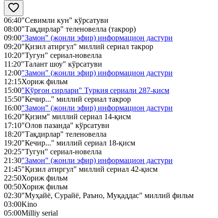
06:40
"Севимли кун" кўрсатуви
08:00
"Тақдирлар" теленовелла (такрор)
09:00
"Замон" (жонли эфир) информацион дастури
09:20
"Қизил атиргул" миллий сериал такрор
10:20
"Тугун" сериал-новелла
11:20
"Талант шоу" кўрсатуви
12:00
"Замон" (жонли эфир) информацион дастури
12:15
Хориж фильм
15:00
"Қўрғон сирлари" Туркия сериали 287-қисм
15:50
"Кечир..." миллий сериал такрор
16:00
"Замон" (жонли эфир) информацион дастури
16:20
"Қизим" миллий сериал 14-қисм
17:10
"Олов пазанда" кўрсатуви
18:20
"Тақдирлар" теленовелла
19:20
"Кечир..." миллий сериал 18-қисм
20:25
"Тугун" сериал-новелла
21:30
"Замон" (жонли эфир) информацион дастури
21:45
"Қизил атиргул" миллий сериал 42-қисм
22:50
Хориж фильм
00:50
Хориж фильм
02:30
"Муҳайё, Сурайё, Раъно, Муқаддас" миллий фильм
03:00
Kino
05:00
Milliy serial