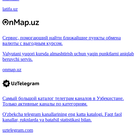
latifa.uz
Сервис, помогающий найти ближайшие пункты обмена
валюты с выгодным курсом.
Valyutani yuqori kursda almashtirish uchun yaqin punktlarni aniqlab
beruvchi servis.
onmap.uz
Самый большой каталог телеграм каналов в Узбекистане.
Только активные каналы по категориям.
O'zbekcha telegram kanallarining eng katta katalogi. Faqt faol
kanallar, ruknlarda va batafsil statistikasi bilan.
uztelegram.com