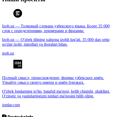
Izoh.uz — Толковый словарь узбекского языка. Более 35 000
слов с определениями, примерами и фразами.
Izoh.uz — O'zbek tilining xalqona izohli lug'ati. 35 000 dan ortiq
so'zlar izohi, misollari va iboralari bilan.
izoh.uz
Полный смысл, происхождение, формы узбекских имён.
Узнайте смысл своего имени и имён близких.
O'zbek Ismlarning to'liq, batafsil ma'nosi, kelib chiqishi, shakllari.
O'zingiz va yaqinlaringizni ismlari ma'nosini bilib oling.
ismlar.com