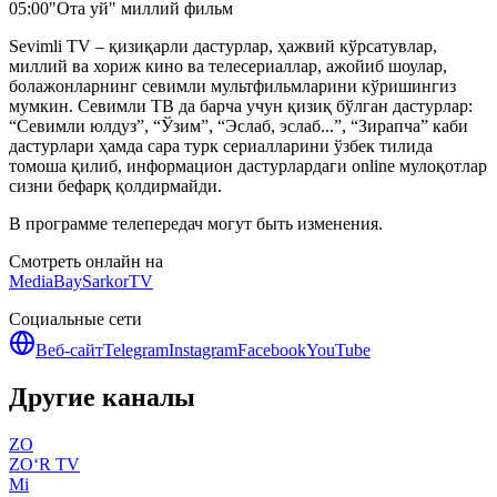
05:00
"Ота уй" миллий фильм
Sevimli TV – қизиқарли дастурлар, ҳажвий кўрсатувлар,
миллий ва хориж кино ва телесериаллар, ажойиб шоулар,
болажонларнинг севимли мультфильмларини кўришингиз
мумкин. Севимли ТВ да барча учун қизиқ бўлган дастурлар:
“Севимли юлдуз”, “Ўзим”, “Эслаб, эслаб...”, “Зирапча” каби
дастурлари ҳамда сара турк сериалларини ўзбек тилида
томоша қилиб, информацион дастурлардаги online мулоқотлар
сизни бефарқ қолдирмайди.
В программе телепередач могут быть изменения.
Смотреть онлайн на
MediaBay
SarkorTV
Социальные сети
Веб-сайт
Telegram
Instagram
Facebook
YouTube
Другие каналы
ZO
ZO‘R TV
Mi