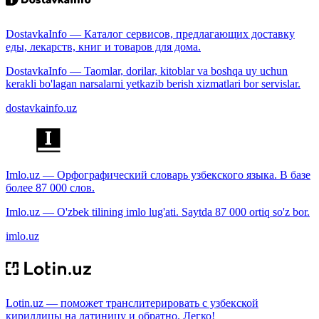
DostavkaInfo — Каталог сервисов, предлагающих доставку
еды, лекарств, книг и товаров для дома.
DostavkaInfo — Taomlar, dorilar, kitoblar va boshqa uy uchun
kerakli bo'lagan narsalarni yetkazib berish xizmatlari bor servislar.
dostavkainfo.uz
Imlo.uz — Орфографический словарь узбекского языка. В базе
более 87 000 слов.
Imlo.uz — O'zbek tilining imlo lug'ati. Saytda 87 000 ortiq so'z bor.
imlo.uz
Lotin.uz — поможет транслитерировать с узбекской
кириллицы на латиницу и обратно. Легко!