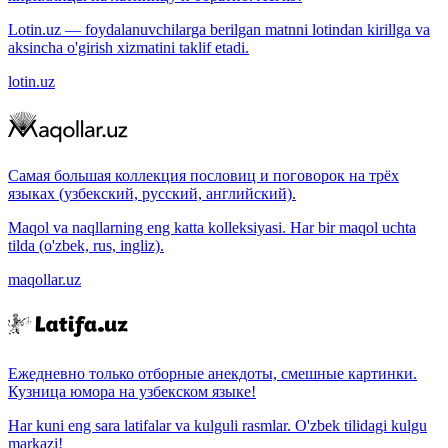
Lotin.uz — foydalanuvchilarga berilgan matnni lotindan kirillga va
aksincha o'girish xizmatini taklif etadi.
lotin.uz
Самая большая коллекция пословиц и поговорок на трёх
языках (узбекский, русский, английский).
Maqol va naqllarning eng katta kolleksiyasi. Har bir maqol uchta
tilda (o'zbek, rus, ingliz).
maqollar.uz
Ежедневно только отборные анекдоты, смешные картинки.
Кузница юмора на узбекском языке!
Har kuni eng sara latifalar va kulguli rasmlar. O'zbek tilidagi kulgu
markazi!